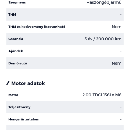
Haszongépjármű
Szegmens
-
THM
Nem
THM és kedvezmény öszevonható
5 év / 200.000 km
Garancia
-
Ajándék
Nem
Demó autó
Motor adatok
2.00 TDCi 136Le M6
Motor
-
Teljesítmény
-
Hengerűrtartalom