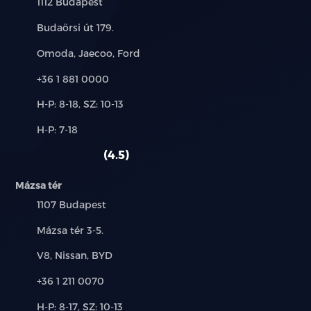
Település:
1112 Budapest
Cím:
Budaörsi út 179.
Márkák:
Omoda, Jaecoo, Ford
Telefon:
+36 1 881 0000
Új-
H-P: 8-18, SZ: 10-13
és
Alkatrész,
H-P: 7-18
használt
szerviz:
autó:
4.5
Mázsa tér
Település:
1107 Budapest
Cím:
Mázsa tér 3-5.
Márkák:
V8, Nissan, BYD
Telefon:
+36 1 211 0070
Új-
H-P: 8-17, SZ: 10-13