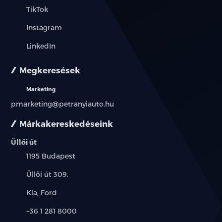
TikTok
Instagram
LinkedIn
Megkeresések
Marketing
pmarketing@petranyiauto.hu
Márkakereskedéseink
Üllői út
Település:
1195 Budapest
Cím:
Üllői út 309.
Márkák:
Kia, Ford
Telefon:
+36 1 281 8000