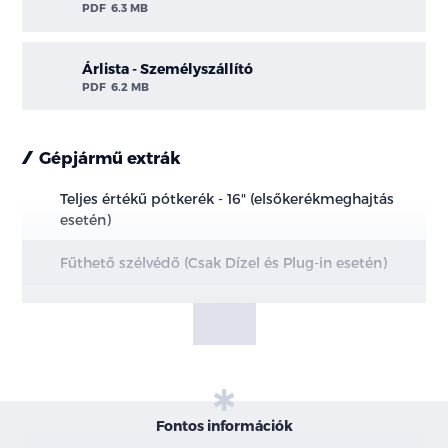
PDF
6.3 MB
Árlista - Személyszállító
PDF
6.2 MB
Gépjármű extrák
Teljes értékű pótkerék - 16" (elsőkerékmeghajtás
esetén)
Fűthető szélvédő (Csak Dízel és Plug-in esetén)
Teljes magasságban farostlemez burkolat
Teljesen szigetelt raktérpadló
Nagyméretű üzemanyag tartály - 70l
Fontos információk
Első üléscsomag 8A - 4 irányban manuálisan