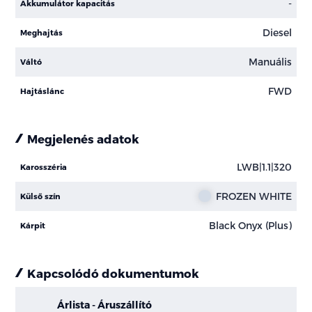
-
Akkumulátor kapacitás
Diesel
Meghajtás
Manuális
Váltó
FWD
Hajtáslánc
Megjelenés adatok
LWB|1.1|320
Karosszéria
FROZEN WHITE
Külső szín
Black Onyx (Plus)
Kárpit
Kapcsolódó dokumentumok
Árlista - Áruszállító