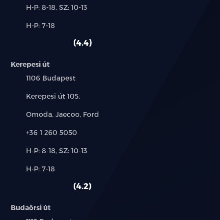
Új-
H-P: 8-18, SZ: 10-13
és
Alkatrész,
H-P: 7-18
használt
szerviz:
autó:
4.4
Kerepesi út
Település:
1106 Budapest
Cím:
Kerepesi út 105.
Márkák:
Omoda, Jaecoo, Ford
Telefon:
+36 1 260 5050
Új-
H-P: 8-18, SZ: 10-13
és
Alkatrész,
H-P: 7-18
használt
szerviz:
autó:
4.2
Budaörsi út