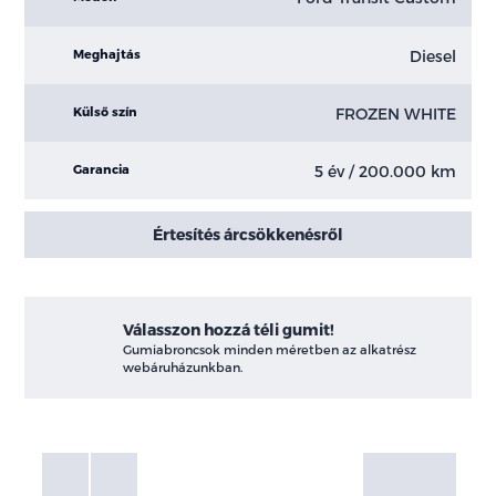
Diesel
Meghajtás
FROZEN WHITE
Külső szín
5 év / 200.000 km
Garancia
Értesítés árcsökkenésről
Válasszon hozzá téli gumit!
Gumiabroncsok minden méretben az alkatrész
webáruházunkban.
Fotók
Galéria