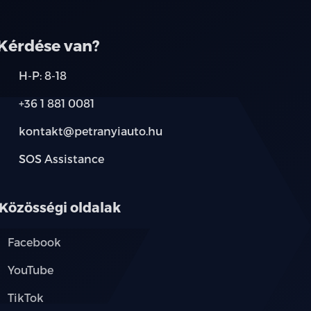
Kérdése van?
H-P: 8-18
+36 1 881 0081
kontakt@petranyiauto.hu
SOS Assistance
Közösségi oldalak
Facebook
YouTube
TikTok