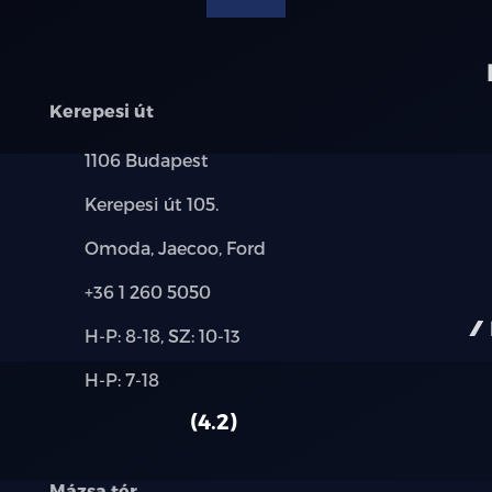
Kerepesi út
Település:
1106 Budapest
Cím:
Kerepesi út 105.
Márkák:
Omoda, Jaecoo, Ford
Telefon:
+36 1 260 5050
Új-
H-P: 8-18, SZ: 10-13
és
Alkatrész,
H-P: 7-18
használt
szerviz:
autó:
4.2
Mázsa tér