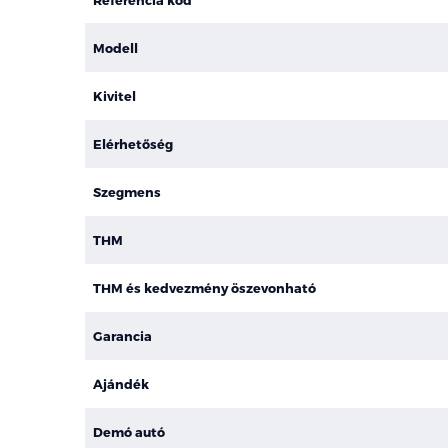
Modell
Kivitel
Elérhetőség
Szegmens
THM
THM és kedvezmény öszevonható
Garancia
Ajándék
Demó autó