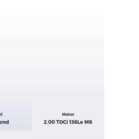
el
Motor
rend
2.00 TDCi 136Le M6