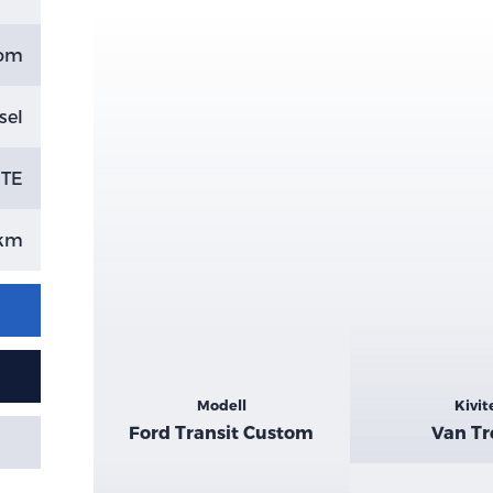
tom
sel
TE
 km
Kiemelt
Modell
Kivit
adatok
Ford Transit Custom
Van T