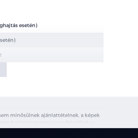
eghajtás esetén)
esetén)
t
san állítható vezetőülés
, nem minősülnek ajánlattételnek, a képek
rjen árajánlatot vagy vegye fel velünk a
ghirdetett induló THM tájékoztató jellegű,
társainknál.