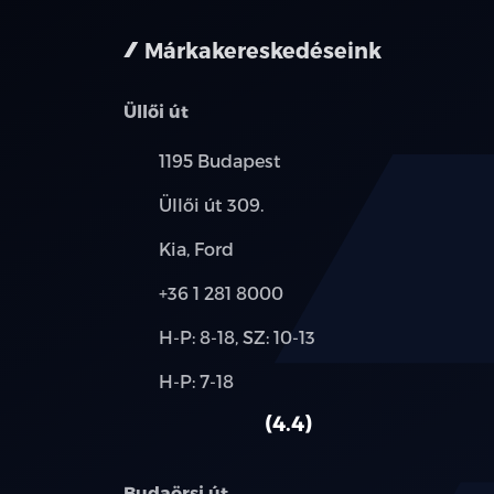
Márkakereskedéseink
Üllői út
Település:
1195 Budapest
Cím:
Üllői út 309.
Márkák:
Kia, Ford
Telefon:
+36 1 281 8000
Új-
H-P: 8-18, SZ: 10-13
és
Alkatrész,
H-P: 7-18
használt
szerviz:
autó:
4.4
Budaörsi út