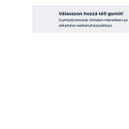
Válasszon hozzá téli gumit!
Gumiabroncsok minden méretben az
alkatrész webáruházunkban.