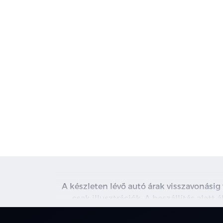
A készleten lévő autó árak visszavonásig
csak illusztrációk. A beszállítás alatt
kapcsolatot. A használt autó beszámítás r
nem minden 