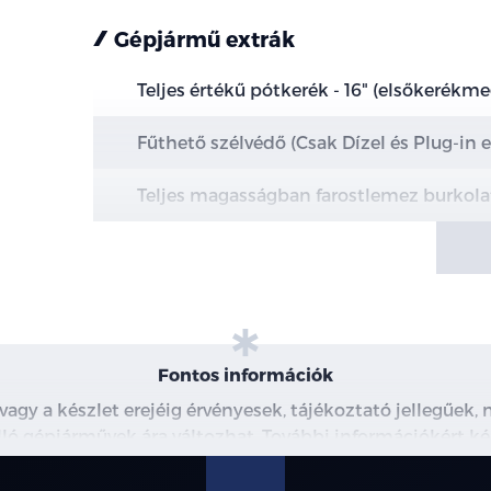
Gépjármű extrák
Teljes értékű pótkerék - 16" (elsőkerékm
Fűthető szélvédő (Csak Dízel és Plug-in 
Teljes magasságban farostlemez burkola
Teljesen szigetelt raktérpadló
Nagyméretű üzemanyag tartály - 70l
Extra erős világítás a raktérben
Fontos információk
Első üléscsomag 8A - 4 irányban manuáli
 vagy a készlet erejéig érvényesek, tájékoztató jellegűek
 álló gépjárművek ára változhat. További információkért ké
észleteiről, kérjük, érdeklődjön munkatársainknál. A me
modellre érvényes, a részletekről érdeklődjön a munka