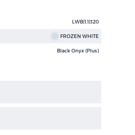
LWB|1.1|320
FROZEN WHITE
Black Onyx (Plus)