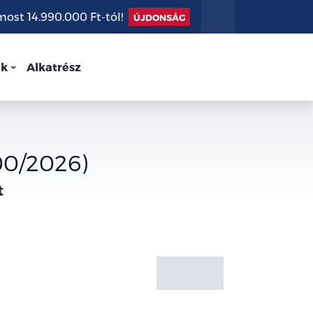
st 14.990.000 Ft-tól!
ÚJDONSÁG
nk
Alkatrész
00/2026)
t