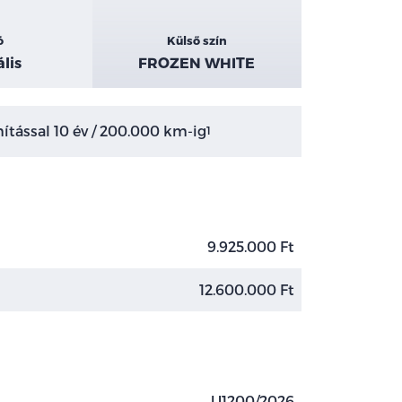
ó
Külső szín
lis
FROZEN WHITE
tással 10 év / 200.000 km-ig
1
9.925.000 Ft
12.600.000 Ft
U1200/2026