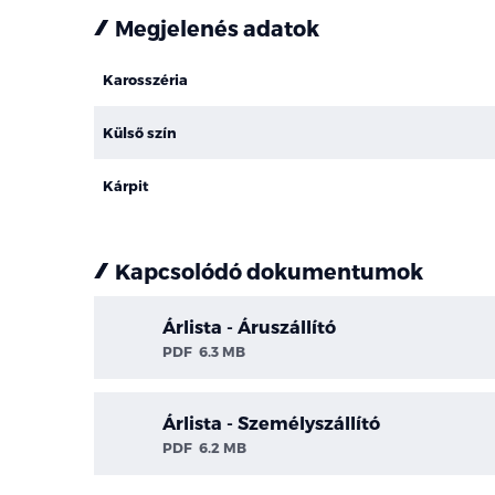
Megjelenés adatok
Karosszéria
Külső szín
Kárpit
Kapcsolódó dokumentumok
Árlista - Áruszállító
PDF
6.3 MB
Árlista - Személyszállító
PDF
6.2 MB