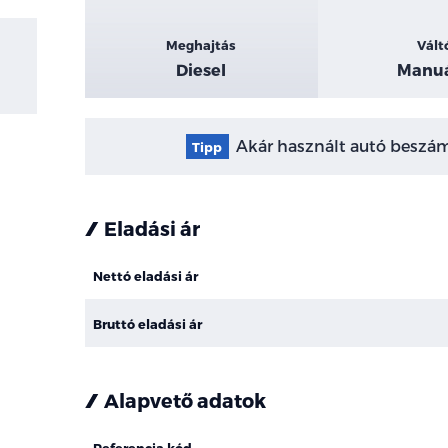
Meghajtás
Vált
Diesel
Manuá
Akár használt autó beszámí
Tipp
Eladási ár
Nettó eladási ár
Bruttó eladási ár
Alapvető adatok
Referencia kód