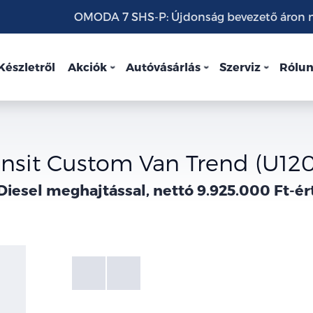
OMODA 7 SHS-P: Újdonság bevezető áron mo
Készletről
Akciók
Autóvásárlás
Szerviz
Rólu
ansit Custom Van Trend (U12
Diesel meghajtással, nettó 9.925.000 Ft-ér
Fotók
Galéria