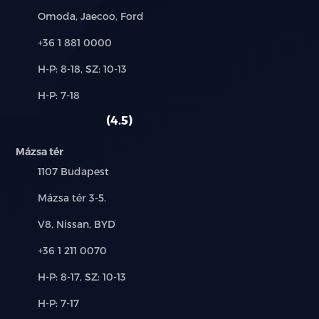
Hátsó ülések középső kartámasszal és
Márkák:
Omoda, Jaecoo, Ford
pohártartóval
Telefon:
+36 1 881 0000
Elektromosan nyitható panoráma napfénytető
becsípődés gátlóval és elektromosan
Új-
H-P: 8-18, SZ: 10-13
és
Alkatrész,
H-P: 7-18
állítható árnyékolóval
használt
szerviz:
autó:
4.5
AQS – Levegőminőség érzékelő
Mázsa tér
Hátsó üléssori légbefúvók
Település:
1107 Budapest
Kulcs nélküli autó nyitás
Cím:
Mázsa tér 3-5.
Márkák:
V8, Nissan, BYD
Távoli motorindítás, klímavezérlés és ablaknyitás,
kulccsal
Telefon:
+36 1 211 0070
Elektromos ablakemelő elől és hátul
Új-
H-P: 8-17, SZ: 10-13
és
Alkatrész,
Automata ablakemelő
H-P: 7-17
használt
szerviz: