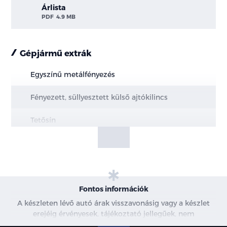
Árlista
PDF
4.9 MB
Gépjármű extrák
Egyszínű metálfényezés
Fényezett, süllyesztett külső ajtókilincs
Tetősín
Teleszkópos motorháztető nyitás
Első és hátsó vonószem
Alsó motorvédő és alvázvédő burkolat
Fontos információk
A készleten lévő autó árak visszavonásig vagy a készlet
20" könnyűfém felni
erejéig érvényesek, tájékoztató jellegűek, nem
minősülnek ajánlattételnek, a képek csak illusztrációk. A