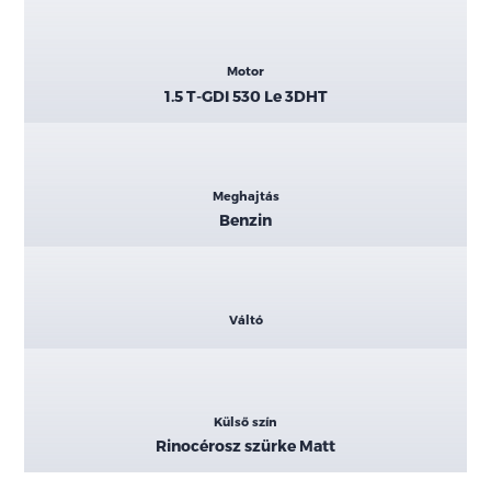
Motor
1.5 T-GDI 530 Le 3DHT
Meghajtás
Benzin
Váltó
Külső szín
Rinocérosz szürke Matt