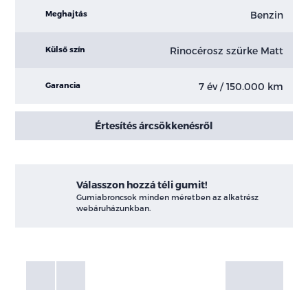
Benzin
Meghajtás
Rinocérosz szürke Matt
Külső szín
7 év / 150.000 km
Garancia
Értesítés árcsökkenésről
Válasszon hozzá téli gumit!
Gumiabroncsok minden méretben az alkatrész
webáruházunkban.
Fotók
Galéria