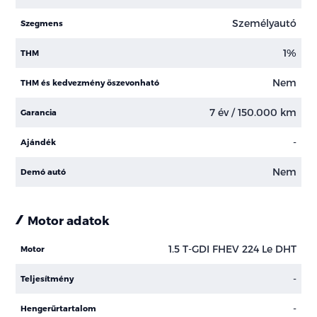
Személyautó
Szegmens
1%
THM
Nem
THM és kedvezmény öszevonható
7 év / 150.000 km
Garancia
-
Ajándék
Nem
Demó autó
Motor adatok
1.5 T-GDI FHEV 224 Le DHT
Motor
-
Teljesítmény
-
Hengerűrtartalom