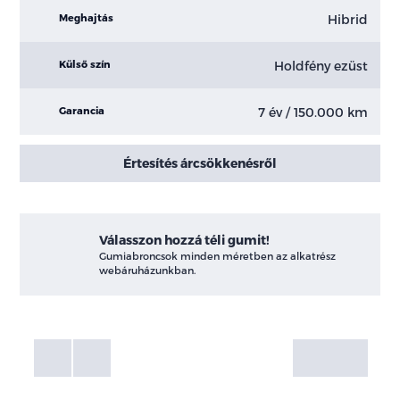
Hibrid
Meghajtás
Holdfény ezüst
Külső szín
7 év / 150.000 km
Garancia
Értesítés árcsökkenésről
Válasszon hozzá téli gumit!
Gumiabroncsok minden méretben az alkatrész
webáruházunkban.
Fotók
Galéria