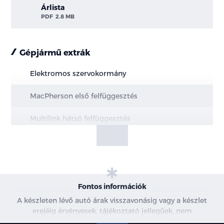
Árlista
PDF
2.8 MB
Gépjármű extrák
Elektromos szervokormány
MacPherson első felfüggesztés
Multilink hátsó felfüggesztés
Elektromos rögzítőfék Autohold funkcióval
Elöl hűtött, hátul tömör féktárcsák
19" könnyűfém keréktárcsák
Fontos információk
A készleten lévő autó árak visszavonásig vagy a készlet
Abroncsok (Kumho)
erejéig érvényesek, tájékoztató jellegűek, nem
minősülnek ajánlattételnek, a képek csak illusztrációk. A