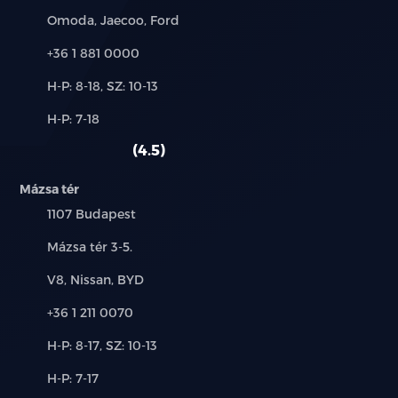
Márkák:
Omoda, Jaecoo, Ford
Első és hátsó ütközésre figyelmeztető rendszer
Telefon:
+36 1 881 0000
(FCW, RCW)
Új-
H-P: 8-18, SZ: 10-13
Párhuzamos parkolást segítő rendszer (LCA)
és
Alkatrész,
H-P: 7-18
használt
Hátsó keresztirányú forgalomra figyelmeztető
szerviz:
autó:
4.5
rendszer vészfékezéssel (RCTA, RCTB)
Elöl haladó jármű indulására történő
Mázsa tér
figyelmeztetés (DAI)
Település:
1107 Budapest
Intelligens kikerülő rendszer (IES)
Cím:
Mázsa tér 3-5.
Márkák:
V8, Nissan, BYD
Holttérfigyelő rendszer (BSD)
Telefon:
+36 1 211 0070
Ajtónyitás figyelmeztetés(DOW)
Új-
H-P: 8-17, SZ: 10-13
és
e-Call segélyhívó rendszer
Alkatrész,
H-P: 7-17
használt
szerviz: