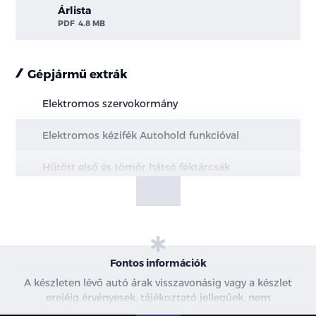
Árlista
PDF
4.8 MB
Gépjármű extrák
Elektromos szervokormány
Elektromos kézifék Autohold funkcióval
Hűtött első és tömör hátsó féktárcsák
MacPherson első felfüggesztés
Multi-link hátsó felfüggesztés
20" könnyűfém keréktárcsák
Fontos információk
A készleten lévő autó árak visszavonásig vagy a készlet
Állítható magasságú biztonsági öv rögzítési
erejéig érvényesek, tájékoztató jellegűek, nem
pontok elől
minősülnek ajánlattételnek, a képek csak illusztrációk. A