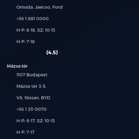
Márkák:
Omoda, Jaecoo, Ford
Hátsó keresztirányú forgalomnál automatikus
Telefon:
+36 1 881 0000
fékezés (RCTB)
Új-
H-P: 8-18, SZ: 10-13
Intelligens távolsági fényszóró vezérlés (IHC)
és
Alkatrész,
H-P: 7-18
használt
Táblafelismerő rendszer (TSR)
szerviz:
autó:
4.5
Első ütközésre figyelmeztető rendszer (FCW)
Mázsa tér
Automatikus vészfékezés funkció
Település:
1107 Budapest
Cím:
Mázsa tér 3-5.
Forgalmi torlódás asszisztens (TJA)
Márkák:
V8, Nissan, BYD
Intelligens sebességtartó automatika (ICA)
Telefon:
+36 1 211 0070
Aktív sebességhatárra figyelmeztető és szabályozó
Új-
H-P: 8-17, SZ: 10-13
rendszer (SCF, SLIF)
és
Alkatrész,
H-P: 7-17
használt
Vészhelyzeti sávtartó asszisztens (ELK)
szerviz: