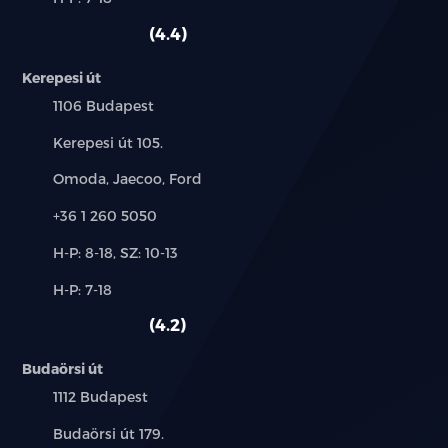
használt
HDC)
szerviz:
autó:
4.4
Keréknyomás figyelő rendszer (TPMS)
Kerepesi út
Adaptív sebességtartó automatika (ACC)
Település:
1106 Budapest
Sávtartást segítő es sávelhagyásra figyelmeztető
Cím:
Kerepesi út 105.
rendszerek (LCA,LDW)
Márkák:
Omoda, Jaecoo, Ford
Aktív sávtartó asszisztens (LDP)
Telefon:
+36 1 260 5050
Holttérfigyelő rendszer (BSD)
Új-
H-P: 8-18, SZ: 10-13
és
Alkatrész,
H-P: 7-18
Nyitott ajtóra figyelmeztető jelzés (DOW)
használt
szerviz:
autó:
4.2
Hátsó ütközésre figyelmeztető rendszer (RCW)
Budaörsi út
Hátsó keresztforgalomra figyelmeztető rendszer
Település:
1112 Budapest
(RCTA)
Cím:
Budaörsi út 179.
Intelligens kanyarsebesség-szabályozás (CSA)