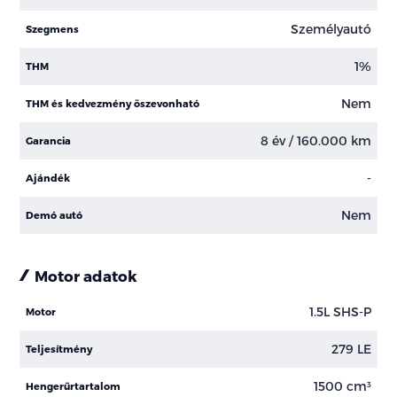
Személyautó
Szegmens
1%
THM
Nem
THM és kedvezmény öszevonható
8 év / 160.000 km
Garancia
-
Ajándék
Nem
Demó autó
Motor adatok
1.5L SHS-P
Motor
279 LE
Teljesítmény
1500 cm³
Hengerűrtartalom