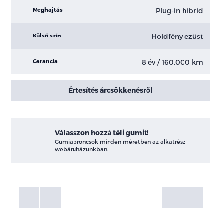
Plug-in hibrid
Meghajtás
Holdfény ezüst
Külső szín
8 év / 160.000 km
Garancia
Értesítés árcsökkenésről
Válasszon hozzá téli gumit!
Gumiabroncsok minden méretben az alkatrész
webáruházunkban.
Fotók
Galéria