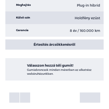
Plug-in hibrid
Meghajtás
Holdfény ezüst
Külső szín
8 év / 160.000 km
Garancia
Értesítés árcsökkenésről
Válasszon hozzá téli gumit!
Gumiabroncsok minden méretben az alkatrész
webáruházunkban.
Fotók
Galéria