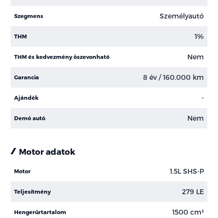
Személyautó
Szegmens
1%
THM
Nem
THM és kedvezmény öszevonható
8 év / 160.000 km
Garancia
-
Ajándék
Nem
Demó autó
Motor adatok
1.5L SHS-P
Motor
279 LE
Teljesítmény
1500 cm³
Hengerűrtartalom