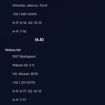
Márkák:
Omoda, Jaecoo, Ford
Hátsó keresztirányú forgalomnál automatikus
Telefon:
+36 1 881 0000
fékezés (RCTB)
Új-
H-P: 8-18, SZ: 10-13
Intelligens távolsági fényszóró vezérlés (IHC)
és
Alkatrész,
H-P: 7-18
használt
Táblafelismerő rendszer (TSR)
szerviz:
autó:
4.5
Első ütközésre figyelmeztető rendszer (FCW)
Mázsa tér
Automatikus vészfékezés funkció
Település:
1107 Budapest
Cím:
Mázsa tér 3-5.
Forgalmi torlódás asszisztens (TJA)
Márkák:
V8, Nissan, BYD
Intelligens sebességtartó automatika (ICA)
Telefon:
+36 1 211 0070
Aktív sebességhatárra figyelmeztető és szabályozó
Új-
H-P: 8-17, SZ: 10-13
rendszer (SCF, SLIF)
és
Alkatrész,
H-P: 7-17
használt
Vészhelyzeti sávtartó asszisztens (ELK)
szerviz: