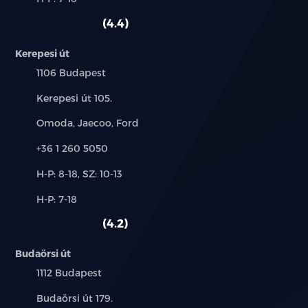
használt
HDC)
szerviz:
autó:
4.4
Keréknyomás figyelő rendszer (TPMS)
Kerepesi út
Adaptív sebességtartó automatika (ACC)
Település:
1106 Budapest
Sávtartást segítő es sávelhagyásra figyelmeztető
Cím:
Kerepesi út 105.
rendszerek (LCA,LDW)
Márkák:
Omoda, Jaecoo, Ford
Aktív sávtartó asszisztens (LDP)
Telefon:
+36 1 260 5050
Holttérfigyelő rendszer (BSD)
Új-
H-P: 8-18, SZ: 10-13
és
Alkatrész,
H-P: 7-18
Nyitott ajtóra figyelmeztető jelzés (DOW)
használt
szerviz:
autó:
4.2
Hátsó ütközésre figyelmeztető rendszer (RCW)
Budaörsi út
Hátsó keresztforgalomra figyelmeztető rendszer
Település:
1112 Budapest
(RCTA)
Cím:
Budaörsi út 179.
Intelligens kanyarsebesség-szabályozás (CSA)