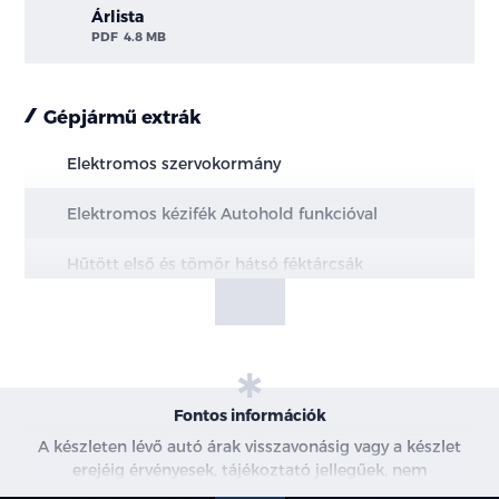
Árlista
PDF
4.8 MB
Gépjármű extrák
Elektromos szervokormány
Elektromos kézifék Autohold funkcióval
Hűtött első és tömör hátsó féktárcsák
MacPherson első felfüggesztés
Multi-link hátsó felfüggesztés
20" könnyűfém keréktárcsák
Fontos információk
A készleten lévő autó árak visszavonásig vagy a készlet
Állítható magasságú biztonsági öv rögzítési
erejéig érvényesek, tájékoztató jellegűek, nem
pontok elől
minősülnek ajánlattételnek, a képek csak illusztrációk. A