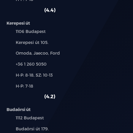
használt
HDC)
szerviz:
autó:
4.4
Keréknyomás figyelő rendszer (TPMS)
Kerepesi út
Adaptív sebességtartó automatika (ACC)
Település:
1106 Budapest
Sávtartást segítő es sávelhagyásra figyelmeztető
Cím:
Kerepesi út 105.
rendszerek (LCA,LDW)
Márkák:
Omoda, Jaecoo, Ford
Aktív sávtartó asszisztens (LDP)
Telefon:
+36 1 260 5050
Holttérfigyelő rendszer (BSD)
Új-
H-P: 8-18, SZ: 10-13
és
Alkatrész,
H-P: 7-18
Nyitott ajtóra figyelmeztető jelzés (DOW)
használt
szerviz:
autó:
4.2
Hátsó ütközésre figyelmeztető rendszer (RCW)
Budaörsi út
Hátsó keresztforgalomra figyelmeztető rendszer
Település:
1112 Budapest
(RCTA)
Cím:
Budaörsi út 179.
Intelligens kanyarsebesség-szabályozás (CSA)