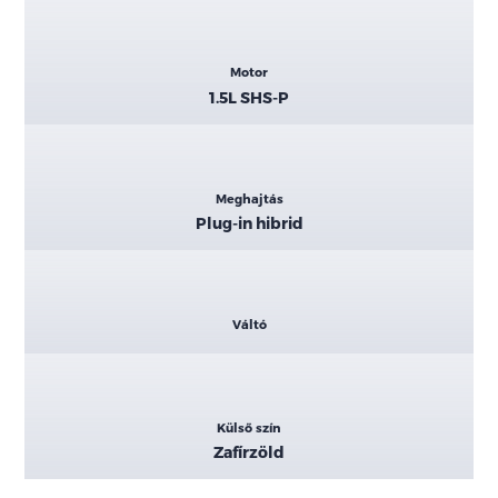
Motor
1.5L SHS-P
Meghajtás
Plug-in hibrid
Váltó
Külső szín
Zafírzöld