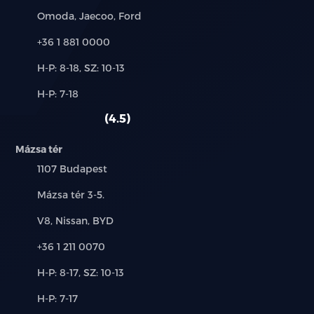
Márkák:
Omoda, Jaecoo, Ford
Hátsó keresztirányú forgalomnál automatikus
Telefon:
+36 1 881 0000
fékezés (RCTB)
Új-
H-P: 8-18, SZ: 10-13
Intelligens távolsági fényszóró vezérlés (IHC)
és
Alkatrész,
H-P: 7-18
használt
Táblafelismerő rendszer (TSR)
szerviz:
autó:
4.5
Első ütközésre figyelmeztető rendszer (FCW)
Mázsa tér
Automatikus vészfékezés funkció
Település:
1107 Budapest
Cím:
Mázsa tér 3-5.
Forgalmi torlódás asszisztens (TJA)
Márkák:
V8, Nissan, BYD
Intelligens sebességtartó automatika (ICA)
Telefon:
+36 1 211 0070
Aktív sebességhatárra figyelmeztető és szabályozó
Új-
H-P: 8-17, SZ: 10-13
rendszer (SCF, SLIF)
és
Alkatrész,
H-P: 7-17
használt
Vészhelyzeti sávtartó asszisztens (ELK)
szerviz: