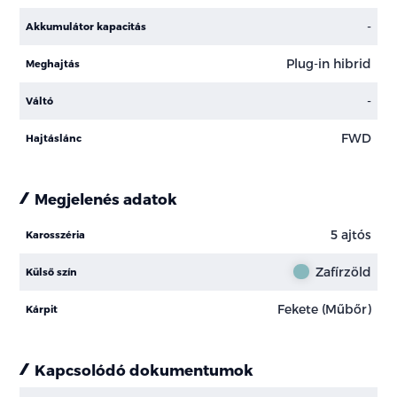
-
Akkumulátor kapacitás
Plug-in hibrid
Meghajtás
-
Váltó
FWD
Hajtáslánc
Megjelenés adatok
5 ajtós
Karosszéria
Zafírzöld
Külső szín
Fekete (Műbőr)
Kárpit
Kapcsolódó dokumentumok