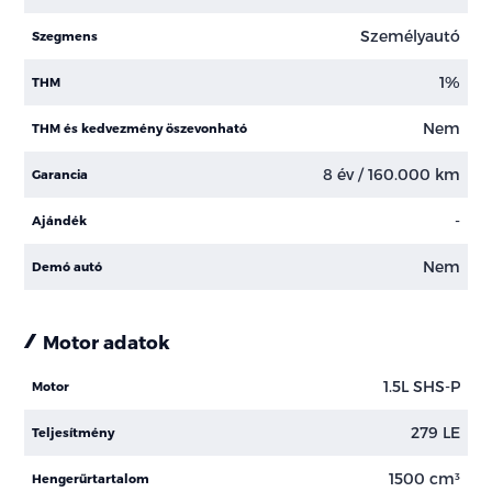
Személyautó
Szegmens
1%
THM
Nem
THM és kedvezmény öszevonható
8 év / 160.000 km
Garancia
-
Ajándék
Nem
Demó autó
Motor adatok
1.5L SHS-P
Motor
279 LE
Teljesítmény
1500 cm³
Hengerűrtartalom