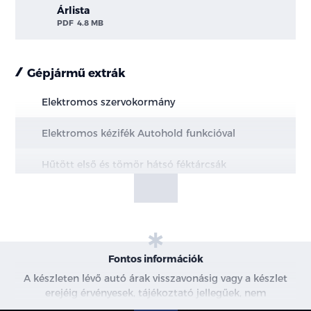
Árlista
PDF
4.8 MB
Gépjármű extrák
Elektromos szervokormány
Elektromos kézifék Autohold funkcióval
Hűtött első és tömör hátsó féktárcsák
MacPherson első felfüggesztés
Multi-link hátsó felfüggesztés
20" könnyűfém keréktárcsák
Fontos információk
A készleten lévő autó árak visszavonásig vagy a készlet
Állítható magasságú biztonsági öv rögzítési
erejéig érvényesek, tájékoztató jellegűek, nem
pontok elől
minősülnek ajánlattételnek, a képek csak illusztrációk. A