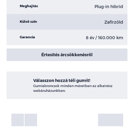
Plug-in hibrid
Meghajtás
Zafírzöld
Külső szín
8 év / 160.000 km
Garancia
Értesítés árcsökkenésről
Válasszon hozzá téli gumit!
Gumiabroncsok minden méretben az alkatrész
webáruházunkban.
Fotók
Galéria