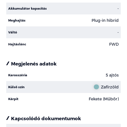
-
Akkumulátor kapacitás
Plug-in hibrid
Meghajtás
-
Váltó
FWD
Hajtáslánc
Megjelenés adatok
5 ajtós
Karosszéria
Zafírzöld
Külső szín
Fekete (Műbőr)
Kárpit
Kapcsolódó dokumentumok