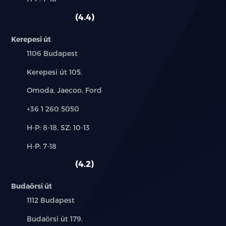
használt
HDC)
szerviz:
autó:
4.4
Keréknyomás figyelő rendszer (TPMS)
Kerepesi út
Adaptív sebességtartó automatika (ACC)
Település:
1106 Budapest
Sávtartást segítő es sávelhagyásra figyelmeztető
Cím:
Kerepesi út 105.
rendszerek (LCA,LDW)
Márkák:
Omoda, Jaecoo, Ford
Aktív sávtartó asszisztens (LDP)
Telefon:
+36 1 260 5050
Holttérfigyelő rendszer (BSD)
Új-
H-P: 8-18, SZ: 10-13
és
Alkatrész,
H-P: 7-18
Nyitott ajtóra figyelmeztető jelzés (DOW)
használt
szerviz:
autó:
4.2
Hátsó ütközésre figyelmeztető rendszer (RCW)
Budaörsi út
Hátsó keresztforgalomra figyelmeztető rendszer
Település:
1112 Budapest
(RCTA)
Cím:
Budaörsi út 179.
Intelligens kanyarsebesség-szabályozás (CSA)