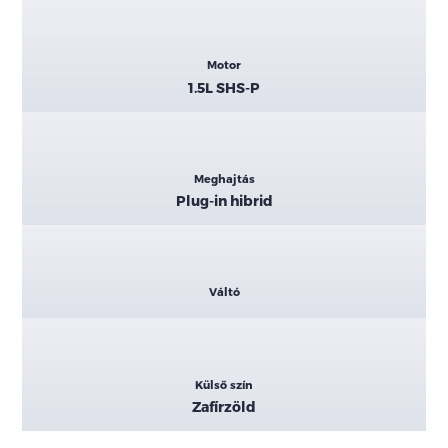
Motor
1.5L SHS-P
Meghajtás
Plug-in hibrid
Váltó
Külső szín
Zafírzöld