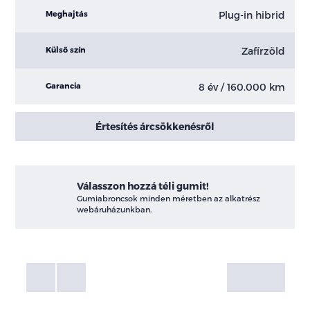
Plug-in hibrid
Meghajtás
Zafírzöld
Külső szín
8 év / 160.000 km
Garancia
Értesítés árcsökkenésről
Válasszon hozzá téli gumit!
Gumiabroncsok minden méretben az alkatrész
webáruházunkban.
Fotók
Galéria