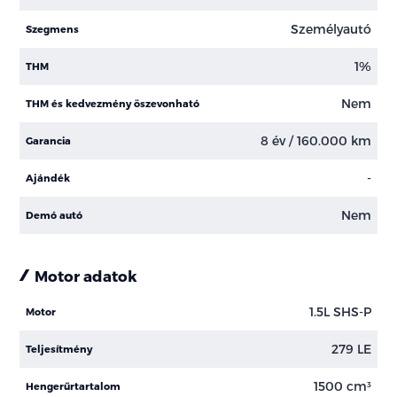
Személyautó
Szegmens
1%
THM
Nem
THM és kedvezmény öszevonható
8 év / 160.000 km
Garancia
-
Ajándék
Nem
Demó autó
Motor adatok
1.5L SHS-P
Motor
279 LE
Teljesítmény
1500 cm³
Hengerűrtartalom