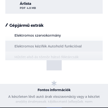
Árlista
PDF
4.8 MB
Gépjármű extrák
Elektromos szervokormány
Elektromos kézifék Autohold funkcióval
Hűtött első és tömör hátsó féktárcsák
MacPherson első felfüggesztés
Multi-link hátsó felfüggesztés
20" könnyűfém keréktárcsák
Fontos információk
A készleten lévő autó árak visszavonásig vagy a készlet
Állítható magasságú biztonsági öv rögzítési
erejéig érvényesek, tájékoztató jellegűek, nem
pontok elől
minősülnek ajánlattételnek, a képek csak illusztrációk. A