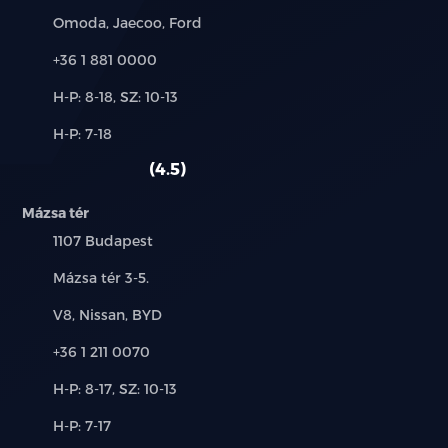
Márkák:
Omoda, Jaecoo, Ford
Hátsó keresztirányú forgalomnál automatikus
Telefon:
+36 1 881 0000
fékezés (RCTB)
Új-
H-P: 8-18, SZ: 10-13
Intelligens távolsági fényszóró vezérlés (IHC)
és
Alkatrész,
H-P: 7-18
használt
Táblafelismerő rendszer (TSR)
szerviz:
autó:
4.5
Első ütközésre figyelmeztető rendszer (FCW)
Mázsa tér
Automatikus vészfékezés funkció
Település:
1107 Budapest
Cím:
Mázsa tér 3-5.
Forgalmi torlódás asszisztens (TJA)
Márkák:
V8, Nissan, BYD
Intelligens sebességtartó automatika (ICA)
Telefon:
+36 1 211 0070
Aktív sebességhatárra figyelmeztető és szabályozó
Új-
H-P: 8-17, SZ: 10-13
rendszer (SCF, SLIF)
és
Alkatrész,
H-P: 7-17
használt
Vészhelyzeti sávtartó asszisztens (ELK)
szerviz: