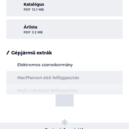
Katalógus
PDF
12.1 MB
Árlista
PDF
3.2 MB
Gépjármű extrák
Elektromos szervokormány
MacPherson első felfüggesztés
Multi-Link hátsó felfüggesztés
Elektromos kézifék, AUTOHOLD funkcióval
Hűtött első és tömör hátsó féktárcsák