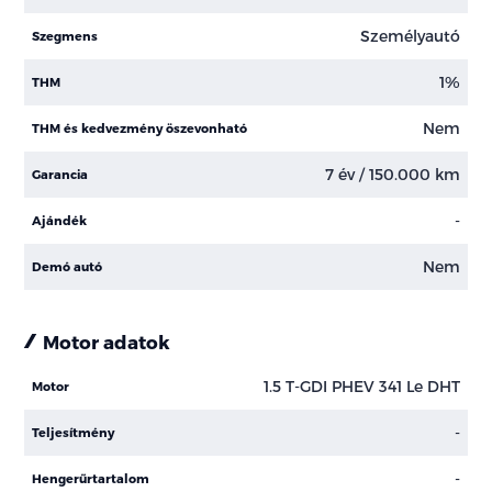
Személyautó
Szegmens
1%
THM
Nem
THM és kedvezmény öszevonható
7 év / 150.000 km
Garancia
-
Ajándék
Nem
Demó autó
Motor adatok
1.5 T-GDI PHEV 341 Le DHT
Motor
-
Teljesítmény
-
Hengerűrtartalom