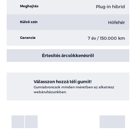
Plug-in hibrid
Meghajtás
Hófehér
Külső szín
7 év / 150.000 km
Garancia
Értesítés árcsökkenésről
Válasszon hozzá téli gumit!
Gumiabroncsok minden méretben az alkatrész
webáruházunkban.
Fotók
Galéria