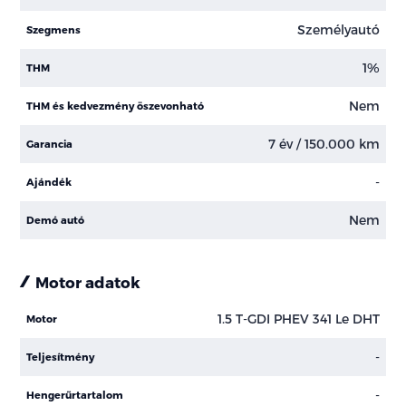
Személyautó
Szegmens
1%
THM
Nem
THM és kedvezmény öszevonható
7 év / 150.000 km
Garancia
-
Ajándék
Nem
Demó autó
Motor adatok
1.5 T-GDI PHEV 341 Le DHT
Motor
-
Teljesítmény
-
Hengerűrtartalom