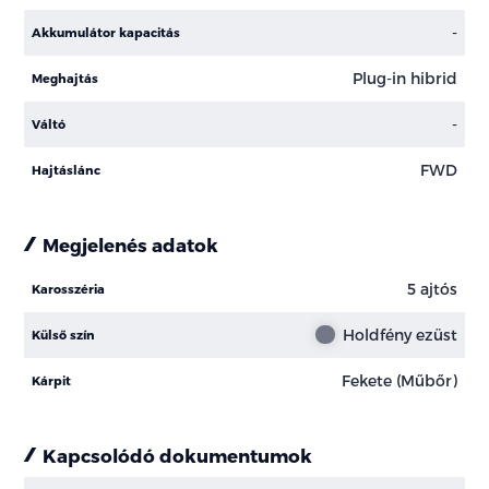
-
Akkumulátor kapacitás
Plug-in hibrid
Meghajtás
-
Váltó
FWD
Hajtáslánc
Megjelenés adatok
5 ajtós
Karosszéria
Holdfény ezüst
Külső szín
Fekete (Műbőr)
Kárpit
Kapcsolódó dokumentumok