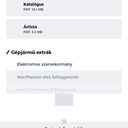
Katalógus
PDF
12.1 MB
Árlista
PDF
3.2 MB
Gépjármű extrák
Elektromos szervokormány
MacPherson első felfüggesztés
Multi-Link hátsó felfüggesztés
Elektromos kézifék, AUTOHOLD funkcióval
Hűtött első és tömör hátsó féktárcsák