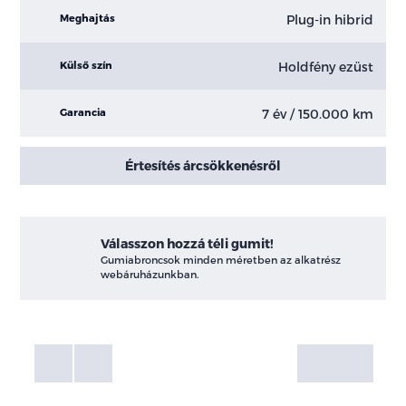
Plug-in hibrid
Meghajtás
Holdfény ezüst
Külső szín
7 év / 150.000 km
Garancia
Értesítés árcsökkenésről
Válasszon hozzá téli gumit!
Gumiabroncsok minden méretben az alkatrész
webáruházunkban.
Fotók
Galéria