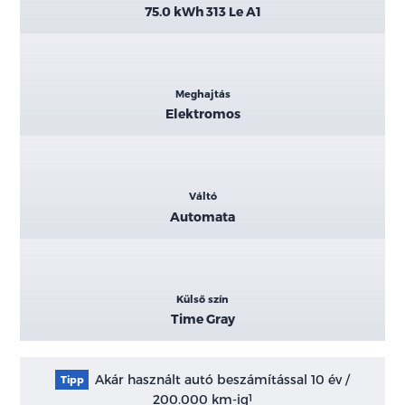
75.0 kWh 313 Le A1
Meghajtás
Elektromos
Váltó
Automata
Külső szín
Time Gray
Akár használt autó beszámítással 10 év /
Tipp
200.000 km-ig
1