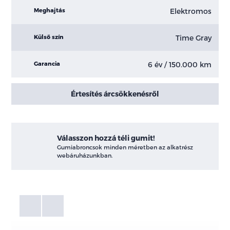
Elektromos
Meghajtás
Time Gray
Külső szín
6 év / 150.000 km
Garancia
Értesítés árcsökkenésről
Válasszon hozzá téli gumit!
Gumiabroncsok minden méretben az alkatrész
webáruházunkban.
Fotók
Galéria