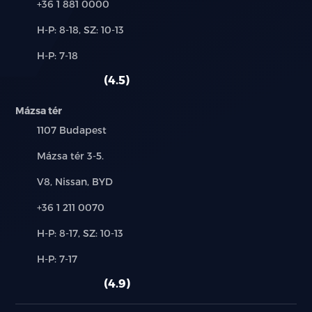
Telefon:
+36 1 881 0000
15.6 colos érintőképernyő
Új-
H-P: 8-18, SZ: 10-13
és
DAB és FM rádió
Alkatrész,
H-P: 7-18
használt
szerviz:
autó:
4.5
8 hangszórós audió
Mázsa tér
Navigáció Google Maps-el
Település:
1107 Budapest
Google szolgáltatások
Cím:
Mázsa tér 3-5.
Intelligens hangvezérlés: "Hi, BYD"
Márkák:
V8, Nissan, BYD
Telefon:
+36 1 211 0070
4G internet
Új-
H-P: 8-17, SZ: 10-13
Felhőszolgáltatás - BYD applikáció
és
Alkatrész,
H-P: 7-17
használt
USB csatlakozók elöl: egy 60W-os USB-C, és egy
szerviz:
autó:
4.9
18W-os USB-C típusú csatlakozó