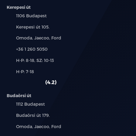
LED olvasólámpák hátul
Kerepesi út
Település:
1106 Budapest
4 elektromos ablakemelő; vezetőoldalon
egyérintéses funkcióval és becsípődésgátlóval
Cím:
Kerepesi út 105.
Hátsó sorban könyöklők
Márkák:
Omoda, Jaecoo, Ford
Telefon:
Első napellenzők megvilágított tükörrel
+36 1 260 5050
Új-
H-P: 8-18, SZ: 10-13
Padlópolc a csomagtartóban
és
Alkatrész,
H-P: 7-18
használt
Kétzónás automata légkondicionáló
szerviz:
autó:
4.2
Napszemüvegtartó a tetőkárpitban
Budaörsi út
12 V-os csatlakozó
Település:
1112 Budapest
Cím:
Budaörsi út 179.
PM2.5 levegőszűrő
Márkák:
Omoda, Jaecoo, Ford
8.8 colos LCD műszerfal