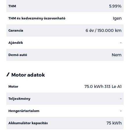
5.99%
THM
Igen
THM és kedvezmény öszevonható
6 év / 150.000 km
Garancia
-
Ajándék
Nem
Demó autó
Motor adatok
75.0 kWh 313 Le A1
Motor
-
Teljesítmény
-
Hengerűrtartalom
75 kWh
Akkumulátor kapacitás