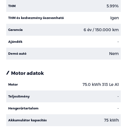
5.99%
THM
Igen
THM és kedvezmény öszevonható
6 év / 150.000 km
Garancia
-
Ajándék
Nem
Demó autó
Motor adatok
75.0 kWh 313 Le A1
Motor
-
Teljesítmény
-
Hengerűrtartalom
75 kWh
Akkumulátor kapacitás