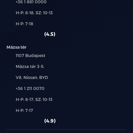
Telefon:
+36 1 881 0000
15.6 colos érintőképernyő
Új-
H-P: 8-18, SZ: 10-13
és
DAB és FM rádió
Alkatrész,
H-P: 7-18
használt
szerviz:
autó:
4.5
8 hangszórós audió
Mázsa tér
Navigáció Google Maps-el
Település:
1107 Budapest
Google szolgáltatások
Cím:
Mázsa tér 3-5.
Intelligens hangvezérlés: "Hi, BYD"
Márkák:
V8, Nissan, BYD
Telefon:
+36 1 211 0070
4G internet
Új-
H-P: 8-17, SZ: 10-13
Felhőszolgáltatás - BYD applikáció
és
Alkatrész,
H-P: 7-17
használt
USB csatlakozók elöl: egy 60W-os USB-C, és egy
szerviz:
autó:
4.9
18W-os USB-C típusú csatlakozó