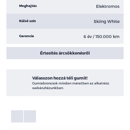
Elektromos
Meghajtás
Skiing White
Külső szín
6 év / 150.000 km
Garancia
Értesítés árcsökkenésről
Válasszon hozzá téli gumit!
Gumiabroncsok minden méretben az alkatrész
webáruházunkban.
Fotók
Galéria