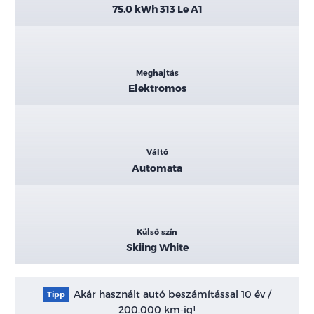
75.0 kWh 313 Le A1
Meghajtás
Elektromos
Váltó
Automata
Külső szín
Skiing White
Akár használt autó beszámítással 10 év /
Tipp
200.000 km-ig
1