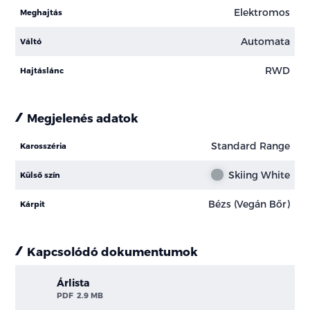
Elektromos
Meghajtás
Automata
Váltó
RWD
Hajtáslánc
Megjelenés adatok
Standard Range
Karosszéria
Skiing White
Külső szín
Bézs (Vegán Bőr)
Kárpit
Kapcsolódó dokumentumok
Árlista
PDF
2.9 MB