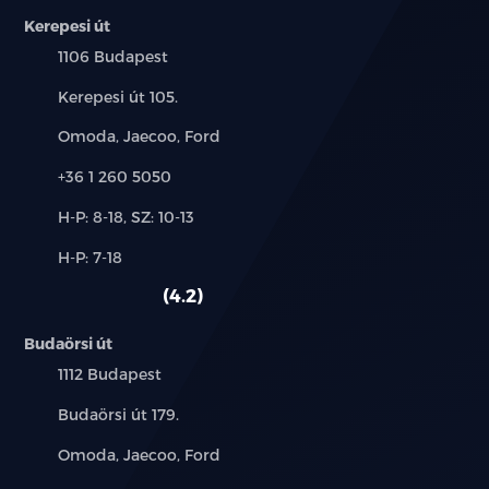
LED olvasólámpák hátul
Kerepesi út
Település:
1106 Budapest
4 elektromos ablakemelő; vezetőoldalon
egyérintéses funkcióval és becsípődésgátlóval
Cím:
Kerepesi út 105.
Hátsó sorban könyöklők
Márkák:
Omoda, Jaecoo, Ford
Telefon:
Első napellenzők megvilágított tükörrel
+36 1 260 5050
Új-
H-P: 8-18, SZ: 10-13
Padlópolc a csomagtartóban
és
Alkatrész,
H-P: 7-18
használt
Kétzónás automata légkondicionáló
szerviz:
autó:
4.2
Napszemüvegtartó a tetőkárpitban
Budaörsi út
12 V-os csatlakozó
Település:
1112 Budapest
Cím:
Budaörsi út 179.
PM2.5 levegőszűrő
Márkák:
Omoda, Jaecoo, Ford
8.8 colos LCD műszerfal