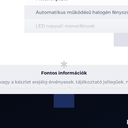
Automatikus működésű halogén fénysz
LED nappali menetfények
Hazakísérő fény (a fényszórók késleltetv
Intelligens távolsági fényszóró vezérlés 
LED hátsó lámpák
Fontos információk
Hátsó ködlámpák
 vagy a készlet erejéig érvényesek, tájékoztató jellegűek
 álló gépjárművek ára változhat. További információkért ké
16" könnyűfém keréktárcsa
észleteiről, kérjük, érdeklődjön munkatársainknál. A me
modellre érvényes, a részletekről érdeklődjön a munka
Elektromosan állítható és behajtható, f
Esőérzékelős első szélvédő