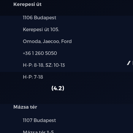
Kerepesi út
Lesötétitett hátsó szélvédő
Település:
1106 Budapest
Vegán bőr kormányborítás, multifunkci
Cím:
Kerepesi út 105.
4 üléses kialakítás
Márkák:
Omoda, Jaecoo, Ford
Vegán bőr ülések
Telefon:
+36 1 260 5050
Új-
6 irányban elektromosan állítható vezet
H-P: 8-18, SZ: 10-13
és
Alkatrész,
H-P: 7-18
használt
4 irányban elektromosan állítható első u
szerviz:
autó:
4.2
50:50 arányban osztott, ledönthető háts
Mázsa tér
Szőnyeg garnitúra, szövet
Település:
1107 Budapest
Első középső konzol pohártartókkal
Cím:
Mázsa tér 3-5.