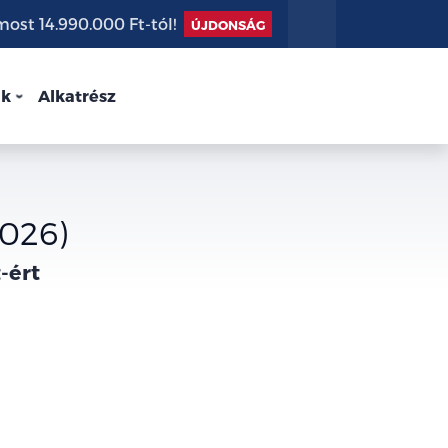
st 14.990.000 Ft-tól!
ÚJDONSÁG
nk
Alkatrész
2026)
-ért