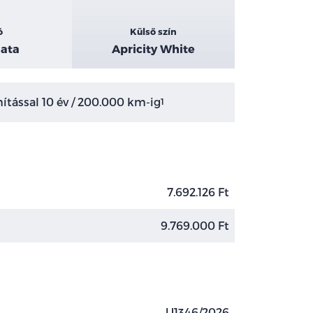
ó
Külső szín
ata
Apricity White
tással 10 év / 200.000 km-ig
1
7.692.126 Ft
9.769.000 Ft
U1346/2026