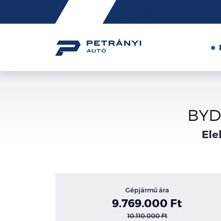
Friss
hírek
BYD 
Ele
Gépjármű ára
9.769.000 Ft
10.110.000 Ft