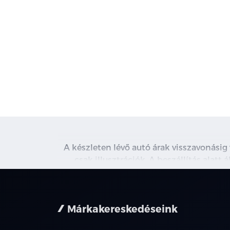
A készleten lévő autó árak visszavonásig
csak illusztrációk. A beszállítás alatt
kapcsolatot. A használt autó beszámítás r
nem minden 
Márkakereskedéseink