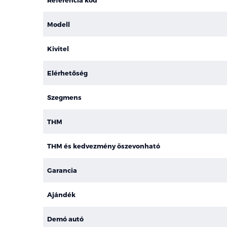
Modell
Kivitel
Elérhetőség
Szegmens
THM
THM és kedvezmény öszevonható
Garancia
Ajándék
Demó autó