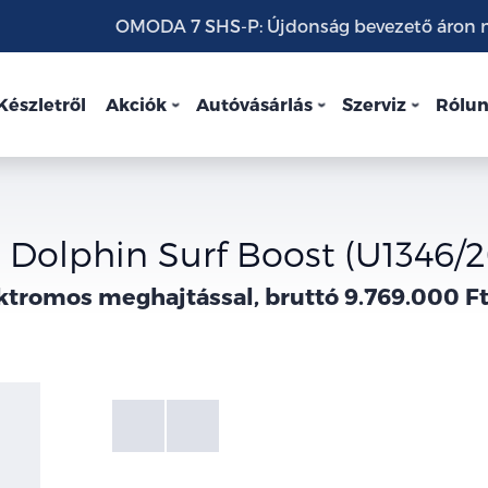
OMODA 7 SHS-P: Újdonság bevezető áron mo
Készletről
Akciók
Autóvásárlás
Szerviz
Rólu
Dolphin Surf Boost (U1346/
ktromos meghajtással, bruttó 9.769.000 Ft
Fotók
Galéria