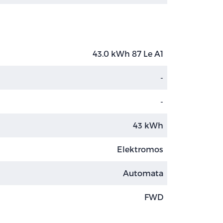
43.0 kWh 87 Le A1
-
-
43 kWh
Elektromos
Automata
FWD