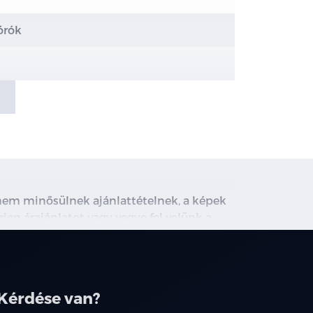
órók
e kapcsolnak ki)
(IHBC)
, nem minősülnek ajánlattételnek, a képek
rjen árajánlatot vagy vegye fel velünk a
ghirdetett induló THM tájékoztató jellegű,
társainknál.
űthető külső tükrök
Kérdése van?