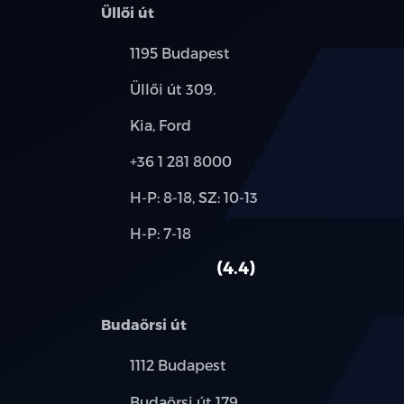
Üllői út
Település:
1195 Budapest
Cím:
Üllői út 309.
Márkák:
Kia, Ford
Telefon:
+36 1 281 8000
Új-
H-P: 8-18, SZ: 10-13
és
Alkatrész,
H-P: 7-18
használt
szerviz:
autó:
4.4
Budaörsi út
Település:
1112 Budapest
Cím:
Budaörsi út 179.