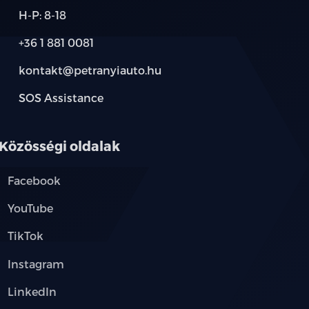
H-P: 8-18
+36 1 881 0081
ós kormánykerék
kontakt@petranyiauto.hu
SOS Assistance
Közösségi oldalak
őülés
Facebook
tasülés
YouTube
ó üléssor
TikTok
Instagram
LinkedIn