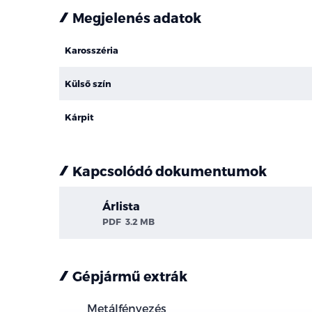
Megjelenés adatok
Karosszéria
Külső szín
Kárpit
Kapcsolódó dokumentumok
Árlista
PDF
3.2 MB
Gépjármű extrák
Metálfényezés