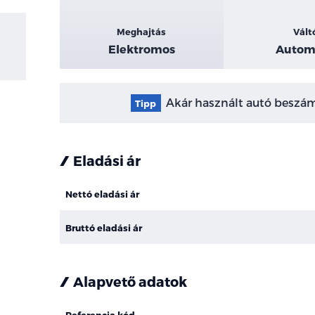
Meghajtás
Vált
Elektromos
Autom
Akár használt autó beszámí
Tipp
Eladási ár
Nettó eladási ár
Bruttó eladási ár
Alapvető adatok
Referencia kód