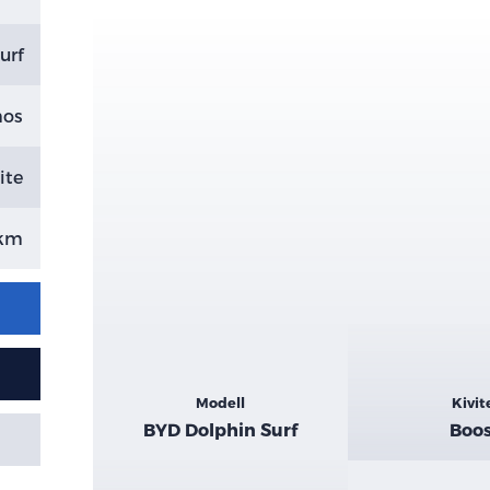
urf
mos
ite
 km
Kiemelt
Modell
Kivit
adatok
BYD Dolphin Surf
Boo