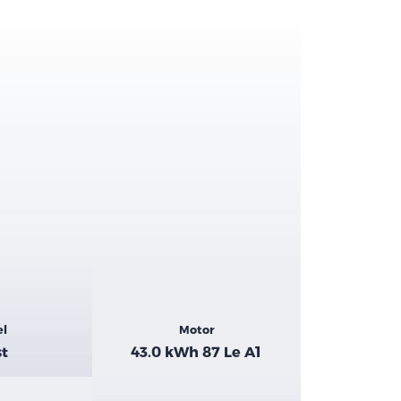
el
Motor
st
43.0 kWh 87 Le A1