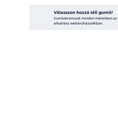
Válasszon hozzá téli gumit!
Gumiabroncsok minden méretben az
alkatrész webáruházunkban.