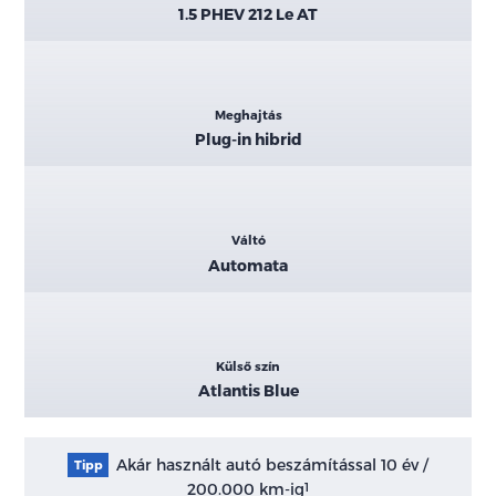
1.5 PHEV 212 Le AT
Meghajtás
Plug-in hibrid
Váltó
Automata
Külső szín
Atlantis Blue
Akár használt autó beszámítással 10 év /
Tipp
200.000 km-ig
1