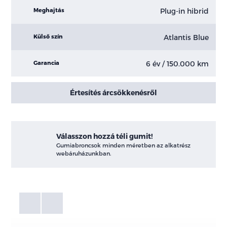
Plug-in hibrid
Meghajtás
Atlantis Blue
Külső szín
6 év / 150.000 km
Garancia
Értesítés árcsökkenésről
Válasszon hozzá téli gumit!
Gumiabroncsok minden méretben az alkatrész
webáruházunkban.
Fotók
Galéria