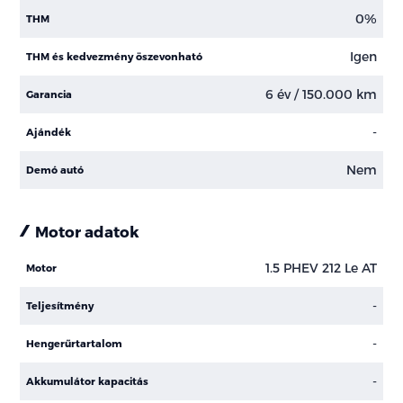
0%
THM
Igen
THM és kedvezmény öszevonható
6 év / 150.000 km
Garancia
-
Ajándék
Nem
Demó autó
Motor adatok
1.5 PHEV 212 Le AT
Motor
-
Teljesítmény
-
Hengerűrtartalom
-
Akkumulátor kapacitás