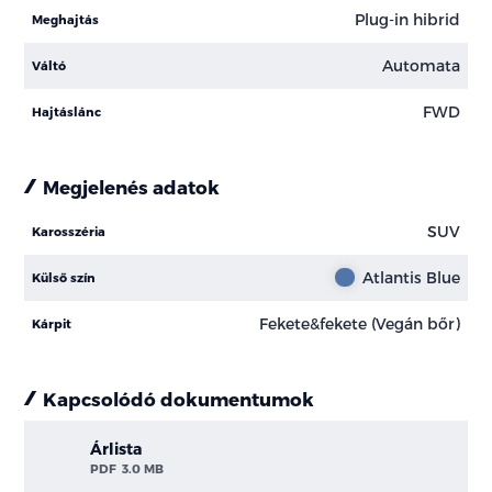
Plug-in hibrid
Meghajtás
Automata
Váltó
FWD
Hajtáslánc
Megjelenés adatok
SUV
Karosszéria
Atlantis Blue
Külső szín
Fekete&fekete (Vegán bőr)
Kárpit
Kapcsolódó dokumentumok
Árlista
PDF
3.0 MB