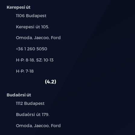
Kerepesi út
Manuálisan sötétedő belső visszapillantó-tükör
Település:
1106 Budapest
Hátsó szellőzők
Cím:
Kerepesi út 105.
Márkák:
Omoda, Jaecoo, Ford
Boot parcel shelf
Telefon:
+36 1 260 5050
12V-os csatlakozó
Új-
H-P: 8-18, SZ: 10-13
Első kartámasz
és
Alkatrész,
H-P: 7-18
használt
szerviz:
Hátsó kartámasz 2 pohártartóval
autó:
4.2
PM2.5 levegőszűrő
Budaörsi út
Település:
1112 Budapest
8.8" LCD műszerfal
Cím:
Budaörsi út 179.
12.8" érintőképernyő
Márkák:
Omoda, Jaecoo, Ford
DAB+ és FM rádió