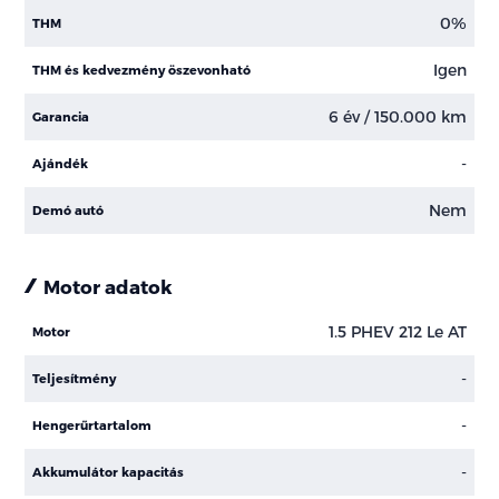
0%
THM
Igen
THM és kedvezmény öszevonható
6 év / 150.000 km
Garancia
-
Ajándék
Nem
Demó autó
Motor adatok
1.5 PHEV 212 Le AT
Motor
-
Teljesítmény
-
Hengerűrtartalom
-
Akkumulátor kapacitás