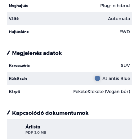
Plug-in hibrid
Meghajtás
Automata
Váltó
FWD
Hajtáslánc
Megjelenés adatok
SUV
Karosszéria
Atlantis Blue
Külső szín
Fekete&fekete (Vegán bőr)
Kárpit
Kapcsolódó dokumentumok
Árlista
PDF
3.0 MB