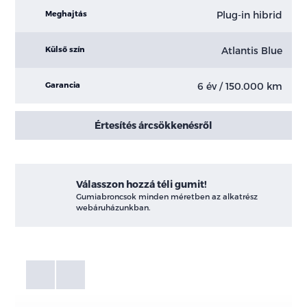
Plug-in hibrid
Meghajtás
Atlantis Blue
Külső szín
6 év / 150.000 km
Garancia
Értesítés árcsökkenésről
Válasszon hozzá téli gumit!
Gumiabroncsok minden méretben az alkatrész
webáruházunkban.
Fotók
Galéria