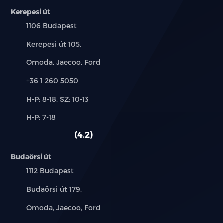
Kerepesi út
Manuálisan sötétedő belső visszapillantó-tükör
Település:
1106 Budapest
Hátsó szellőzők
Cím:
Kerepesi út 105.
Márkák:
Omoda, Jaecoo, Ford
Boot parcel shelf
Telefon:
+36 1 260 5050
12V-os csatlakozó
Új-
H-P: 8-18, SZ: 10-13
Első kartámasz
és
Alkatrész,
H-P: 7-18
használt
szerviz:
Hátsó kartámasz 2 pohártartóval
autó:
4.2
PM2.5 levegőszűrő
Budaörsi út
Település:
1112 Budapest
8.8" LCD műszerfal
Cím:
Budaörsi út 179.
12.8" érintőképernyő
Márkák:
Omoda, Jaecoo, Ford
DAB+ és FM rádió