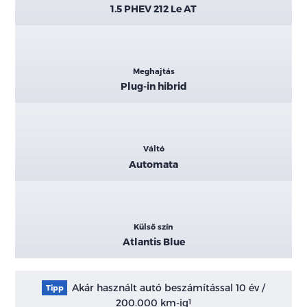
1.5 PHEV 212 Le AT
Meghajtás
Plug-in hibrid
Váltó
Automata
Külső szín
Atlantis Blue
Akár használt autó beszámítással 10 év /
Tipp
200.000 km-ig
1