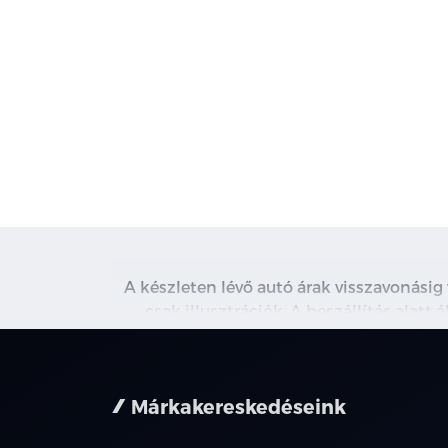
A készleten lévő autó árak visszavonásig
csak illusztrációk. A beszállítás alatt
kapcsolatot. A használt autó beszámítás r
nem minden 
Márkakereskedéseink