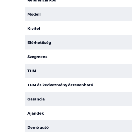
Modell
Kivitel
Elérhetőség
Szegmens
THM
THM és kedvezmény öszevonható
Garancia
Ajándék
Demó autó