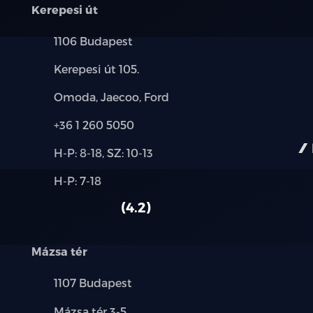
17" könnyűfém keréktárcsa
Kerepesi út
Elektromosan állítható és behajtható, f
Település:
1106 Budapest
Cím:
Esőérzékelős első szélvédő
Kerepesi út 105.
Márkák:
Omoda, Jaecoo, Ford
Hátső szélvédő és az oldalüvegek árnyék
Telefon:
+36 1 260 5050
Vegán bőr kormányborítás, multifunkci
Új-
H-P: 8-18, SZ: 10-13
és
Fűthető kormánykerék
Alkatrész,
H-P: 7-18
használt
szerviz:
autó:
Vegán bőr ülések
4.2
6 irányban elektromosan állítható vezet
Mázsa tér
Fűthető vezetőülés
Település:
1107 Budapest
4 irányban állítható első utasülés
Cím:
Mázsa tér 3-5.