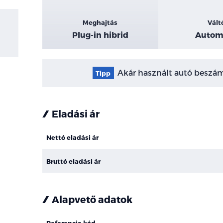
Meghajtás
Vált
Plug-in hibrid
Autom
Akár használt autó beszámí
Tipp
Eladási ár
Nettó eladási ár
Bruttó eladási ár
Alapvető adatok
Referencia kód