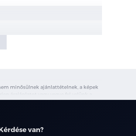
e kapcsolnak ki)
(IHBC)
l és elektromosan állítható
, nem minősülnek ajánlattételnek, a képek
rjen árajánlatot vagy vegye fel velünk a
ghirdetett induló THM tájékoztató jellegű,
társainknál.
Kérdése van?