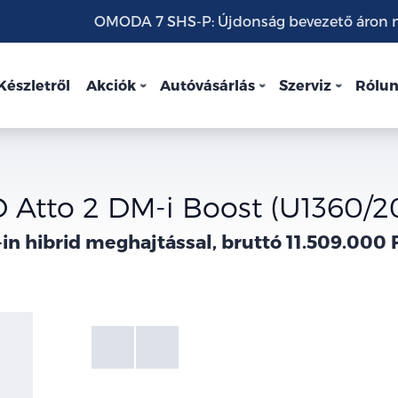
OMODA 7 SHS-P: Újdonság bevezető áron mo
Készletről
Akciók
Autóvásárlás
Szerviz
Rólu
 Atto 2 DM-i Boost (U1360/2
in hibrid meghajtással, bruttó 11.509.000 
Fotók
Galéria