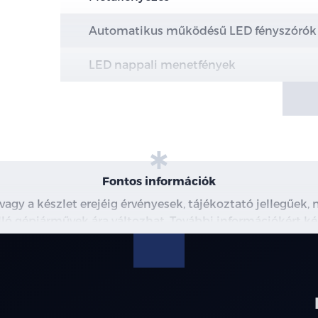
Automatikus működésű LED fényszórók
LED nappali menetfények
Hazakísérő fény (a fényszórók késleltetv
Intelligens távolsági fényszóró vezérlés 
LED hátsó lámpák
Fontos információk
Panoráma napfénytető becsípődésgátlóva
 vagy a készlet erejéig érvényesek, tájékoztató jellegűek
árnyékolóval
 álló gépjárművek ára változhat. További információkért ké
észleteiről, kérjük, érdeklődjön munkatársainknál. A me
Alumínium tetősín
modellre érvényes, a részletekről érdeklődjön a munka
16" könnyűfém keréktárcsa