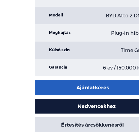
BYD Atto 2 D
Modell
Plug-in hib
Meghajtás
Time G
Külső szín
6 év / 150.000
Garancia
Ajánlatkérés
Kedvencekhez
Értesítés árcsökkenésről