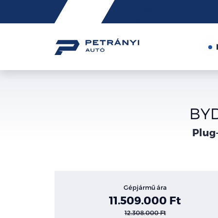
Friss
hírek
BYD
Plug-
Gépjármű ára
11.509.000 Ft
12.308.000 Ft