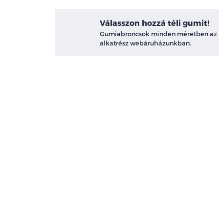
Válasszon hozzá téli gumit!
Gumiabroncsok minden méretben az
alkatrész webáruházunkban.