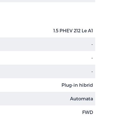
1.5 PHEV 212 Le A1
-
-
-
Plug-in hibrid
Automata
FWD