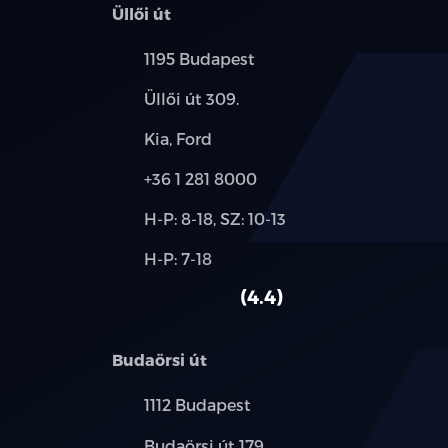
Üllői út
Település:
1195 Budapest
Cím:
Üllői út 309.
Márkák:
Kia, Ford
Telefon:
+36 1 281 8000
Új-
H-P: 8-18, SZ: 10-13
és
Alkatrész,
H-P: 7-18
használt
szerviz:
autó:
4.4
Budaörsi út
Település:
1112 Budapest
Cím:
Budaörsi út 179.