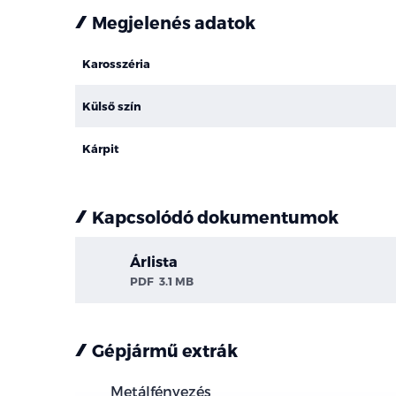
Megjelenés adatok
Karosszéria
Külső szín
Kárpit
Kapcsolódó dokumentumok
Árlista
PDF
3.1 MB
Gépjármű extrák
Metálfényezés