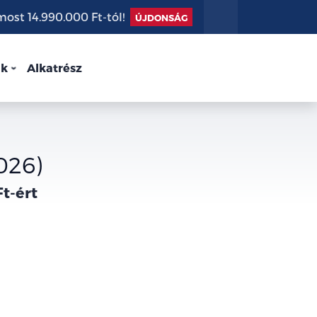
st 14.990.000 Ft-tól!
ÚJDONSÁG
nk
Alkatrész
026)
Ft-ért