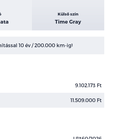
ó
Külső szín
ata
Time Gray
tással 10 év / 200.000 km-ig
1
9.102.173 Ft
11.509.000 Ft
U1360/2026