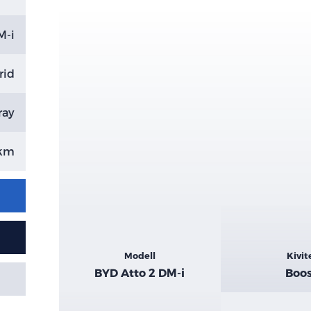
M-i
rid
ray
 km
Kiemelt
Modell
Kivit
adatok
BYD Atto 2 DM-i
Boo