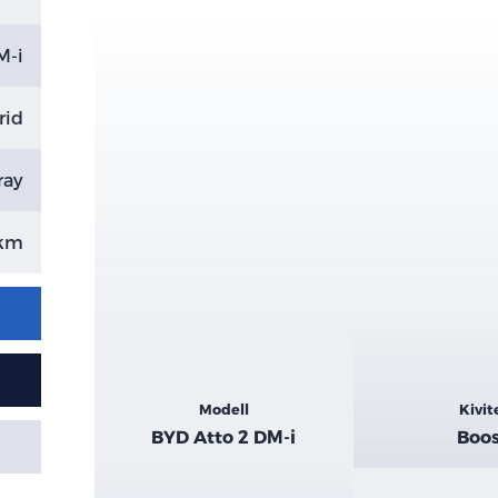
M-i
rid
ray
 km
Kiemelt
Modell
Kivit
adatok
BYD Atto 2 DM-i
Boo