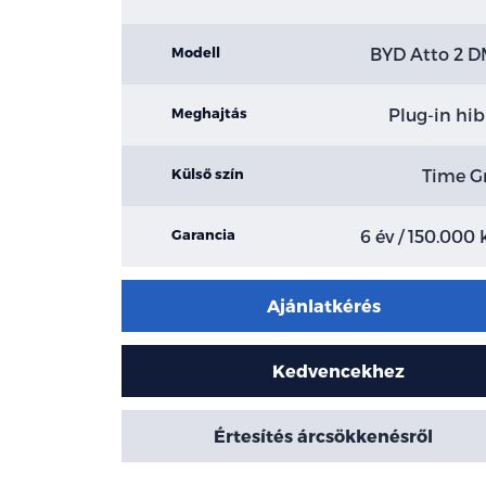
BYD Atto 2 D
Modell
Plug-in hib
Meghajtás
Time G
Külső szín
6 év / 150.000
Garancia
Ajánlatkérés
Kedvencekhez
Értesítés árcsökkenésről