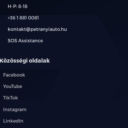
H-P: 8-18
űthető külső tükrök
+36 1 881 0081
kontakt@petranyiauto.hu
SOS Assistance
oltak
ós kormánykerék
Közösségi oldalak
Facebook
YouTube
őülés
TikTok
Instagram
LinkedIn