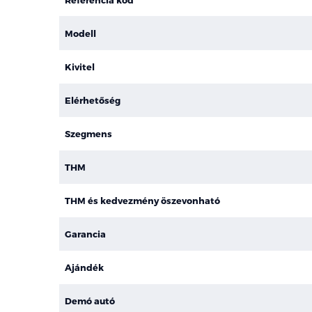
Modell
Kivitel
Elérhetőség
Szegmens
THM
THM és kedvezmény öszevonható
Garancia
Ajándék
Demó autó