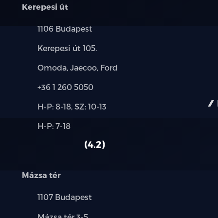
17" könnyűfém keréktárcsa
Kerepesi út
Elektromosan állítható és behajtható, f
Település:
1106 Budapest
Cím:
Esőérzékelős első szélvédő
Kerepesi út 105.
Márkák:
Omoda, Jaecoo, Ford
Hátső szélvédő és az oldalüvegek árnyék
Telefon:
+36 1 260 5050
Vegán bőr kormányborítás, multifunkci
Új-
H-P: 8-18, SZ: 10-13
és
Fűthető kormánykerék
Alkatrész,
H-P: 7-18
használt
szerviz:
autó:
Vegán bőr ülések
4.2
6 irányban elektromosan állítható vezet
Mázsa tér
Fűthető vezetőülés
Település:
1107 Budapest
4 irányban állítható első utasülés
Cím:
Mázsa tér 3-5.