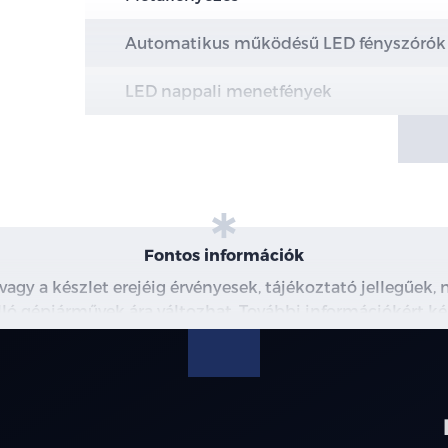
Automatikus működésű LED fényszórók
LED nappali menetfények
Hazakísérő fény (a fényszórók késleltetv
Intelligens távolsági fényszóró vezérlés 
LED hátsó lámpák
Fontos információk
Panoráma napfénytető becsípődésgátlóva
 vagy a készlet erejéig érvényesek, tájékoztató jellegűek
árnyékolóval
 álló gépjárművek ára változhat. További információkért ké
észleteiről, kérjük, érdeklődjön munkatársainknál. A me
Alumínium tetősín
modellre érvényes, a részletekről érdeklődjön a munka
16" könnyűfém keréktárcsa