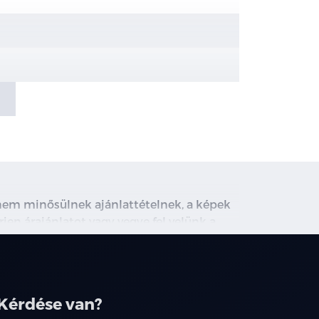
e kapcsolnak ki)
(IHBC)
l és elektromosan állítható
, nem minősülnek ajánlattételnek, a képek
rjen árajánlatot vagy vegye fel velünk a
ghirdetett induló THM tájékoztató jellegű,
társainknál.
Kérdése van?