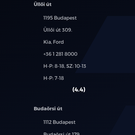
Üllői út
Település:
1195 Budapest
Cím:
Üllői út 309.
Márkák:
Kia, Ford
Telefon:
+36 1 281 8000
Új-
H-P: 8-18, SZ: 10-13
és
Alkatrész,
H-P: 7-18
használt
szerviz:
autó:
4.4
Budaörsi út
Település:
1112 Budapest
Cím:
Budaörsi út 179.