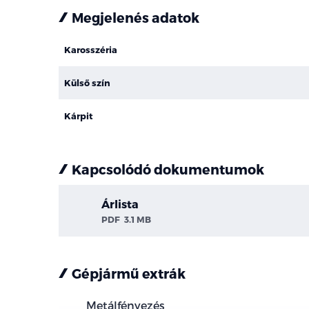
Megjelenés adatok
Karosszéria
Külső szín
Kárpit
Kapcsolódó dokumentumok
Árlista
PDF
3.1 MB
Gépjármű extrák
Metálfényezés