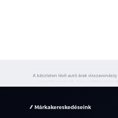
A készleten lévő autó árak visszavonásig
csak illusztrációk. A beszállítás alatt
kapcsolatot. A használt autó beszámítás r
nem minden 
Márkakereskedéseink