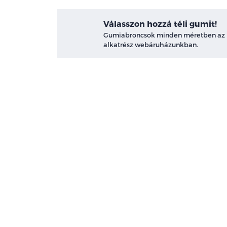
Válasszon hozzá téli gumit!
Gumiabroncsok minden méretben az
alkatrész webáruházunkban.