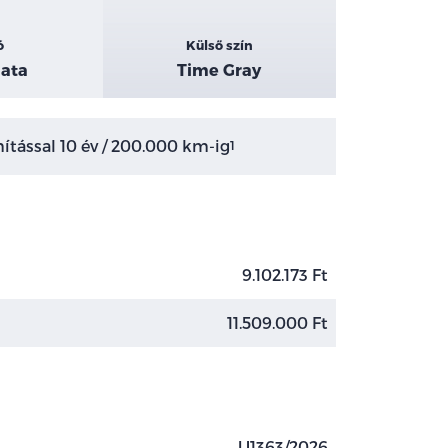
ó
Külső szín
ata
Time Gray
tással 10 év / 200.000 km-ig
1
9.102.173 Ft
11.509.000 Ft
U1363/2026