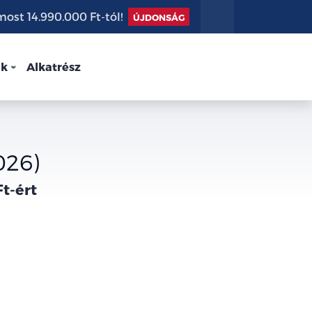
st 14.990.000 Ft-tól!
ÚJDONSÁG
nk
Alkatrész
026)
Ft-ért