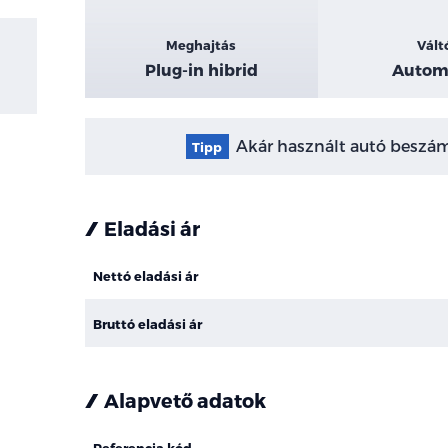
Meghajtás
Vált
Plug-in hibrid
Autom
Akár használt autó beszámí
Tipp
Eladási ár
Nettó eladási ár
Bruttó eladási ár
Alapvető adatok
Referencia kód