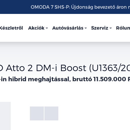
OMODA 7 SHS-P: Újdonság bevezető áron mo
Készletről
Akciók
Autóvásárlás
Szerviz
Rólu
 Atto 2 DM-i Boost (U1363/2
in hibrid meghajtással, bruttó 11.509.000 
Fotók
Galéria