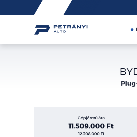
Friss
hírek
BYD
Plug-
Gépjármű ára
11.509.000 Ft
12.308.000 Ft