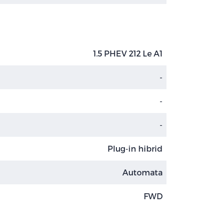
1.5 PHEV 212 Le A1
-
-
-
Plug-in hibrid
Automata
FWD