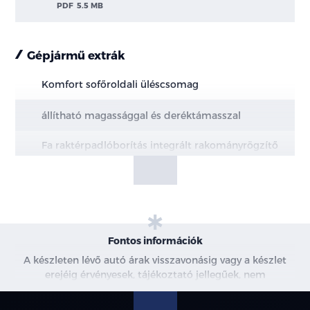
PDF
5.5 MB
Gépjármű extrák
Komfort sofőroldali üléscsomag
állítható magassággal és deréktámasszal
Fa raktérpadlóborítás integrált rakományrögzítő
sínekkel
Fontos információk
A készleten lévő autó árak visszavonásig vagy a készlet
erejéig érvényesek, tájékoztató jellegűek, nem
minősülnek ajánlattételnek, a képek csak illusztrációk. A
beszállítás alatt álló gépjárművek ára változhat. További