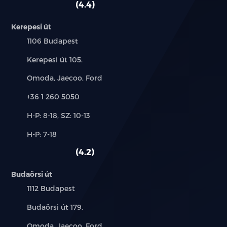
4.4
Kerepesi út
Település:
1106 Budapest
Cím:
Kerepesi út 105.
Márkák:
Omoda, Jaecoo, Ford
Telefon:
+36 1 260 5050
Új-
H-P: 8-18, SZ: 10-13
és
Alkatrész,
H-P: 7-18
használt
szerviz:
autó:
4.2
Budaörsi út
Település:
1112 Budapest
Cím:
Budaörsi út 179.
Márkák:
Omoda, Jaecoo, Ford