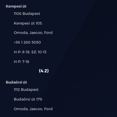
LED olvasólámpák elöl
Kerepesi út
Település:
1106 Budapest
LED olvasólámpák hátul
Cím:
Kerepesi út 105.
4 automata elektromos ablakemelő
becsípődésgátlóval
Márkák:
Omoda, Jaecoo, Ford
Telefon:
Első napellenzők megvilágított tükörrel
+36 1 260 5050
Új-
H-P: 8-18, SZ: 10-13
Padlópolc a csomagtartóban
és
Alkatrész,
H-P: 7-18
használt
12 V-os csatlakozó
szerviz:
autó:
4.2
PM2.5 levegőszűrő
Budaörsi út
8.8 colos LCD műszerfal
Település:
1112 Budapest
Cím:
Budaörsi út 179.
12.8 colos érintőképernyő
Márkák:
Omoda, Jaecoo, Ford
DAB és FM rádió