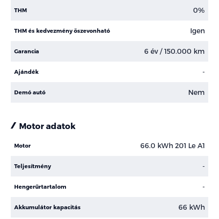
0%
THM
Igen
THM és kedvezmény öszevonható
6 év / 150.000 km
Garancia
-
Ajándék
Nem
Demó autó
Motor adatok
66.0 kWh 201 Le A1
Motor
-
Teljesítmény
-
Hengerűrtartalom
66 kWh
Akkumulátor kapacitás