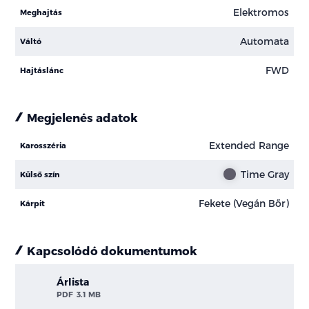
Elektromos
Meghajtás
Automata
Váltó
FWD
Hajtáslánc
Megjelenés adatok
Extended Range
Karosszéria
Time Gray
Külső szín
Fekete (Vegán Bőr)
Kárpit
Kapcsolódó dokumentumok
Árlista
PDF
3.1 MB