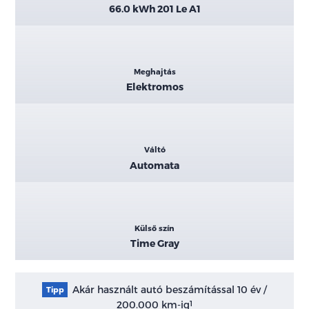
66.0 kWh 201 Le A1
Meghajtás
Elektromos
Váltó
Automata
Külső szín
Time Gray
Akár használt autó beszámítással 10 év /
Tipp
200.000 km-ig
1