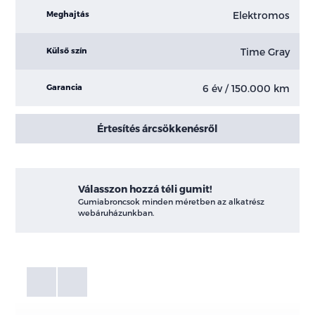
Elektromos
Meghajtás
Time Gray
Külső szín
6 év / 150.000 km
Garancia
Értesítés árcsökkenésről
Válasszon hozzá téli gumit!
Gumiabroncsok minden méretben az alkatrész
webáruházunkban.
Fotók
Galéria