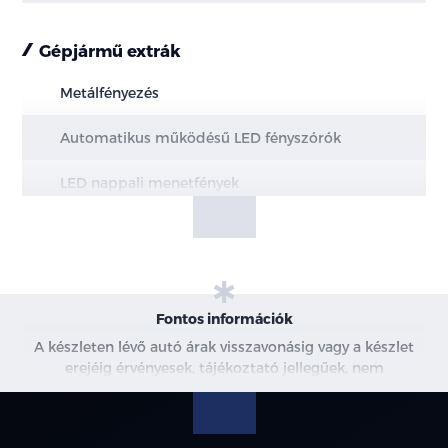
Gépjármű extrák
Metálfényezés
Automatikus működésű LED fényszórók
LED nappali menetfények
Hazakísérő fény (a fényszórók késleltetve
kapcsolnak ki)
Intelligens távolsági fényszóró vezérlés (IHBC)
Fontos információk
LED hátsó lámpák
A készleten lévő autó árak visszavonásig vagy a készlet
erejéig érvényesek, tájékoztató jellegűek, nem
Panoráma napfénytető becsípődésgátlóval és
minősülnek ajánlattételnek, a képek csak illusztrációk. A
elektromosan állítható árnyékolóval
beszállítás alatt álló gépjárművek ára változhat. További
információkért kérjen árajánlatot vagy vegye fel velünk a
Alumínium tetősín