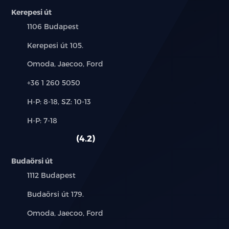
LED olvasólámpák hátul
Kerepesi út
Település:
1106 Budapest
4 automata elektromos ablakemelő
becsípődésgátlóval és egyérintéses funkcióval
Cím:
Kerepesi út 105.
Első napellenzők megvilágított tükörrel
Márkák:
Omoda, Jaecoo, Ford
Telefon:
Padlópolc a csomagtartóban
+36 1 260 5050
Új-
H-P: 8-18, SZ: 10-13
12 V-os csatlakozó
és
Alkatrész,
H-P: 7-18
használt
PM2.5 levegőszűrő
szerviz:
autó:
4.2
8.8 colos LCD műszerfal
Budaörsi út
12.8 colos érintőképernyő
Település:
1112 Budapest
Cím:
Budaörsi út 179.
DAB és FM rádió
Márkák:
Omoda, Jaecoo, Ford
6 hangszórós audió