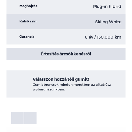
Plug-in hibrid
Meghajtás
Skiing White
Külső szín
6 év / 150.000 km
Garancia
Értesítés árcsökkenésről
Válasszon hozzá téli gumit!
Gumiabroncsok minden méretben az alkatrész
webáruházunkban.
Fotók
Galéria