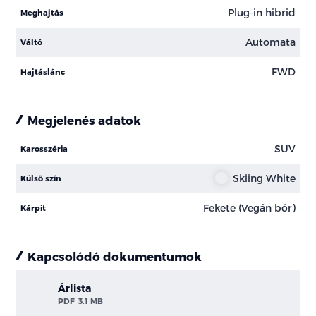
Plug-in hibrid
Meghajtás
Automata
Váltó
FWD
Hajtáslánc
Megjelenés adatok
SUV
Karosszéria
Skiing White
Külső szín
Fekete (Vegán bőr)
Kárpit
Kapcsolódó dokumentumok
Árlista
PDF
3.1 MB