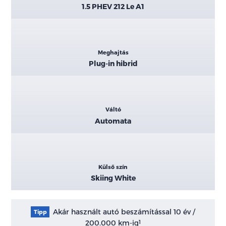
1.5 PHEV 212 Le A1
Meghajtás
Plug-in hibrid
Váltó
Automata
Külső szín
Skiing White
Akár használt autó beszámítással 10 év /
Tipp
200.000 km-ig
1