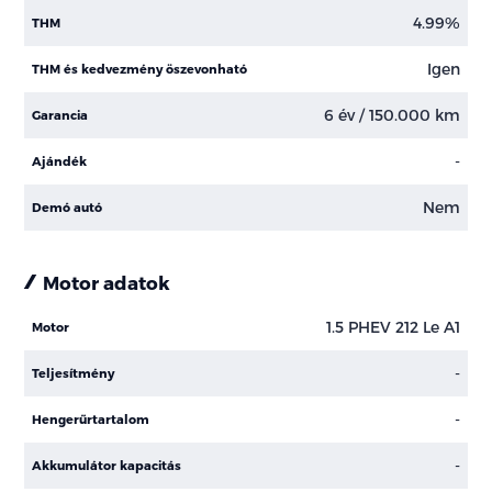
4.99%
THM
Igen
THM és kedvezmény öszevonható
6 év / 150.000 km
Garancia
-
Ajándék
Nem
Demó autó
Motor adatok
1.5 PHEV 212 Le A1
Motor
-
Teljesítmény
-
Hengerűrtartalom
-
Akkumulátor kapacitás