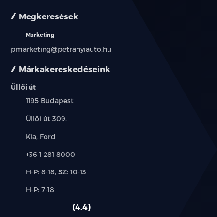
Megkeresések
Fűthető vezetőülés
Marketing
4 irányban állítható első utasülés
pmarketing@petranyiauto.hu
Fűthető első utasülés
Márkakereskedéseink
40:60 arányban osztott, ledönthető hátsó üléssor
Üllői út
(két oldalsó fejtámlával)
Település:
1195 Budapest
Egyszínű hangulatvilágítás
Cím:
Üllői út 309.
Csomagtér világítás
Márkák:
Kia, Ford
Telefon:
+36 1 281 8000
Kalaptartó
Új-
H-P: 8-18, SZ: 10-13
Középső konzol világítás
és
Alkatrész,
H-P: 7-18
használt
LED olvasólámpák elöl
szerviz:
autó:
4.4