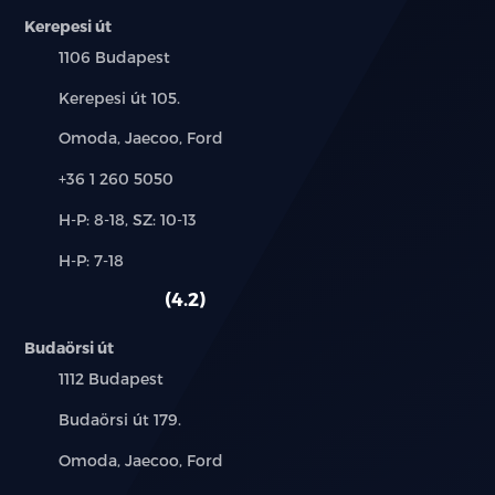
LED olvasólámpák hátul
Kerepesi út
Település:
1106 Budapest
4 automata elektromos ablakemelő
becsípődésgátlóval és egyérintéses funkcióval
Cím:
Kerepesi út 105.
Első napellenzők megvilágított tükörrel
Márkák:
Omoda, Jaecoo, Ford
Telefon:
Padlópolc a csomagtartóban
+36 1 260 5050
Új-
H-P: 8-18, SZ: 10-13
12 V-os csatlakozó
és
Alkatrész,
H-P: 7-18
használt
PM2.5 levegőszűrő
szerviz:
autó:
4.2
8.8 colos LCD műszerfal
Budaörsi út
12.8 colos érintőképernyő
Település:
1112 Budapest
Cím:
Budaörsi út 179.
DAB és FM rádió
Márkák:
Omoda, Jaecoo, Ford
6 hangszórós audió