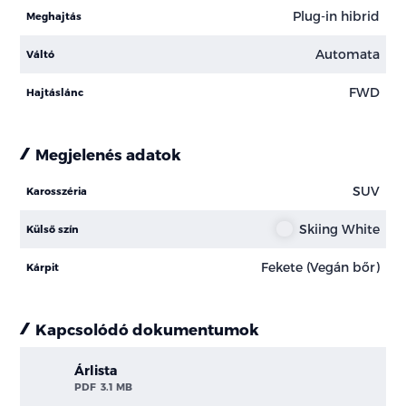
Plug-in hibrid
Meghajtás
Automata
Váltó
FWD
Hajtáslánc
Megjelenés adatok
SUV
Karosszéria
Skiing White
Külső szín
Fekete (Vegán bőr)
Kárpit
Kapcsolódó dokumentumok
Árlista
PDF
3.1 MB