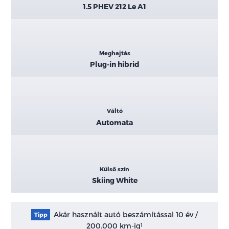
1.5 PHEV 212 Le A1
Meghajtás
Plug-in hibrid
Váltó
Automata
Külső szín
Skiing White
Akár használt autó beszámítással 10 év /
Tipp
200.000 km-ig
1