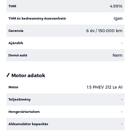
4.99%
THM
Igen
THM és kedvezmény öszevonható
6 év / 150.000 km
Garancia
-
Ajándék
Nem
Demó autó
Motor adatok
1.5 PHEV 212 Le A1
Motor
-
Teljesítmény
-
Hengerűrtartalom
-
Akkumulátor kapacitás