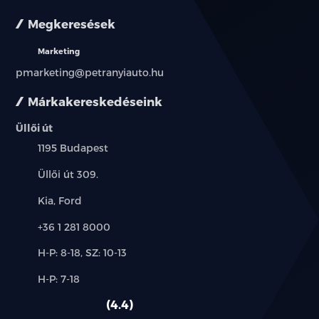
Megkeresések
Fűthető vezetőülés
Marketing
4 irányban állítható első utasülés
pmarketing@petranyiauto.hu
Fűthető első utasülés
Márkakereskedéseink
40:60 arányban osztott, ledönthető hátsó üléssor
Üllői út
(két oldalsó fejtámlával)
Település:
1195 Budapest
Egyszínű hangulatvilágítás
Cím:
Üllői út 309.
Csomagtér világítás
Márkák:
Kia, Ford
Telefon:
+36 1 281 8000
Kalaptartó
Új-
H-P: 8-18, SZ: 10-13
Középső konzol világítás
és
Alkatrész,
H-P: 7-18
használt
LED olvasólámpák elöl
szerviz:
autó:
4.4