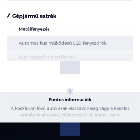
Gépjármű extrák
Metálfényezés
Automatikus működésű LED fényszórók
LED nappali menetfények
Hazakísérő fény (a fényszórók késleltetve
kapcsolnak ki)
Intelligens távolsági fényszóró vezérlés (IHBC)
Fontos információk
LED hátsó lámpák
A készleten lévő autó árak visszavonásig vagy a készlet
erejéig érvényesek, tájékoztató jellegűek, nem
Panoráma napfénytető becsípődésgátlóval és
minősülnek ajánlattételnek, a képek csak illusztrációk. A
elektromosan állítható árnyékolóval
beszállítás alatt álló gépjárművek ára változhat. További
információkért kérjen árajánlatot vagy vegye fel velünk a
Alumínium tetősín