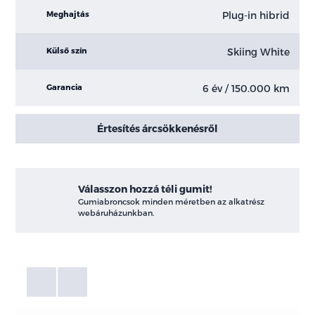
Plug-in hibrid
Meghajtás
Skiing White
Külső szín
6 év / 150.000 km
Garancia
Értesítés árcsökkenésről
Válasszon hozzá téli gumit!
Gumiabroncsok minden méretben az alkatrész
webáruházunkban.
Fotók
Galéria