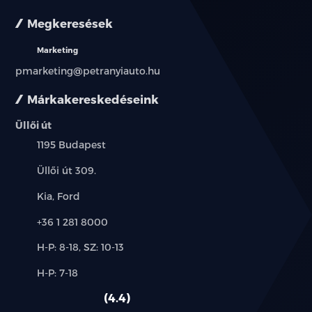
Megkeresések
Fűthető vezetőülés
Marketing
4 irányban állítható első utasülés
pmarketing@petranyiauto.hu
Fűthető első utasülés
Márkakereskedéseink
40:60 arányban osztott, ledönthető hátsó üléssor
Üllői út
(két oldalsó fejtámlával)
Település:
1195 Budapest
Egyszínű hangulatvilágítás
Cím:
Üllői út 309.
Csomagtér világítás
Márkák:
Kia, Ford
Telefon:
+36 1 281 8000
Kalaptartó
Új-
H-P: 8-18, SZ: 10-13
Középső konzol világítás
és
Alkatrész,
H-P: 7-18
használt
LED olvasólámpák elöl
szerviz:
autó:
4.4