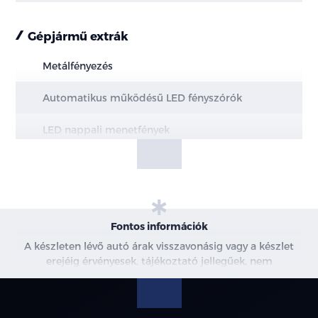
Gépjármű extrák
Metálfényezés
Automatikus működésű LED fényszórók
LED nappali menetfények
Hazakísérő fény (a fényszórók késleltetve
kapcsolnak ki)
Intelligens távolsági fényszóró vezérlés (IHBC)
Fontos információk
LED hátsó lámpák
A készleten lévő autó árak visszavonásig vagy a készlet
erejéig érvényesek, tájékoztató jellegűek, nem
Panoráma napfénytető becsípődésgátlóval és
minősülnek ajánlattételnek, a képek csak illusztrációk. A
elektromosan állítható árnyékolóval
beszállítás alatt álló gépjárművek ára változhat. További
információkért kérjen árajánlatot vagy vegye fel velünk a
Alumínium tetősín