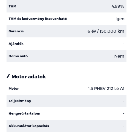
4.99%
THM
Igen
THM és kedvezmény öszevonható
6 év / 150.000 km
Garancia
-
Ajándék
Nem
Demó autó
Motor adatok
1.5 PHEV 212 Le A1
Motor
-
Teljesítmény
-
Hengerűrtartalom
-
Akkumulátor kapacitás