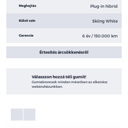
Plug-in hibrid
Meghajtás
Skiing White
Külső szín
6 év / 150.000 km
Garancia
Értesítés árcsökkenésről
Válasszon hozzá téli gumit!
Gumiabroncsok minden méretben az alkatrész
webáruházunkban.
Fotók
Galéria