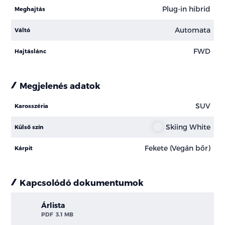
Plug-in hibrid
Meghajtás
Automata
Váltó
FWD
Hajtáslánc
Megjelenés adatok
SUV
Karosszéria
Skiing White
Külső szín
Fekete (Vegán bőr)
Kárpit
Kapcsolódó dokumentumok
Árlista
PDF
3.1 MB