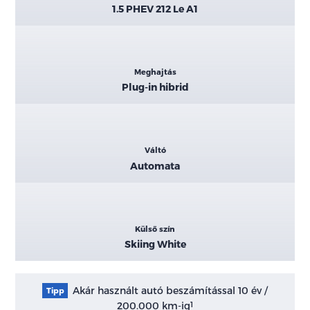
1.5 PHEV 212 Le A1
Meghajtás
Plug-in hibrid
Váltó
Automata
Külső szín
Skiing White
Akár használt autó beszámítással 10 év /
Tipp
200.000 km-ig
1