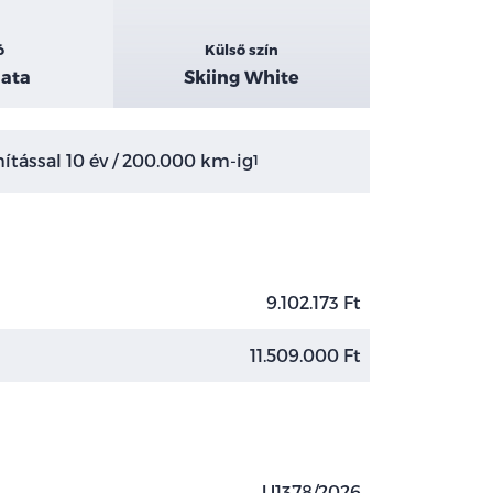
ó
Külső szín
ata
Skiing White
tással 10 év / 200.000 km-ig
1
9.102.173 Ft
11.509.000 Ft
U1378/2026