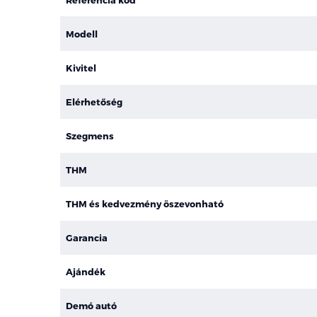
Modell
Kivitel
Elérhetőség
Szegmens
THM
THM és kedvezmény öszevonható
Garancia
Ajándék
Demó autó