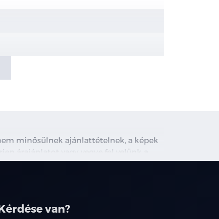
e kapcsolnak ki)
(IHBC)
l és elektromosan állítható
, nem minősülnek ajánlattételnek, a képek
rjen árajánlatot vagy vegye fel velünk a
ghirdetett induló THM tájékoztató jellegű,
társainknál.
Kérdése van?