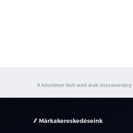
A készleten lévő autó árak visszavonásig
csak illusztrációk. A beszállítás alatt
kapcsolatot. A használt autó beszámítás r
nem minden 
Márkakereskedéseink