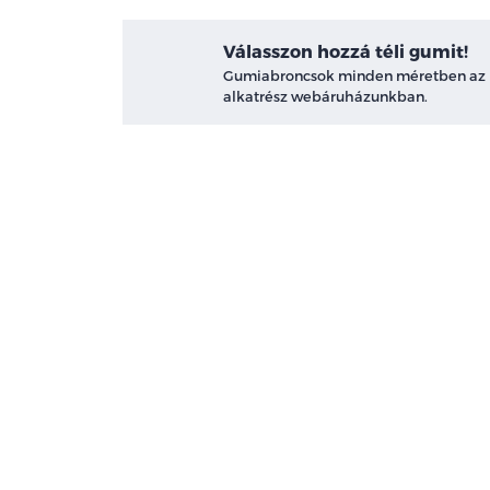
Válasszon hozzá téli gumit!
Gumiabroncsok minden méretben az
alkatrész webáruházunkban.