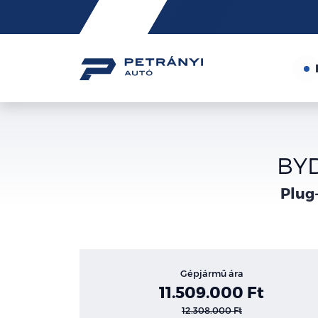
Friss
hírek
BYD
Plug-
Gépjármű ára
11.509.000 Ft
12.308.000 Ft