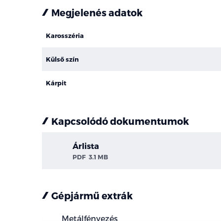
Megjelenés adatok
Karosszéria
Külső szín
Kárpit
Kapcsolódó dokumentumok
Árlista
PDF
3.1 MB
Gépjármű extrák
Metálfényezés