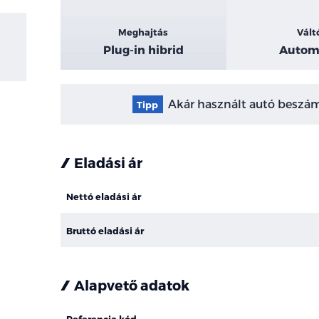
Meghajtás
Vált
Plug-in hibrid
Autom
Akár használt autó beszámí
Tipp
Eladási ár
Nettó eladási ár
Bruttó eladási ár
Alapvető adatok
Referencia kód