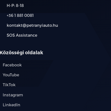
H-P: 8-18
űthető külső tükrök
+36 1 881 0081
kontakt@petranyiauto.hu
SOS Assistance
oltak
ós kormánykerék
Közösségi oldalak
Facebook
YouTube
őülés
TikTok
Instagram
LinkedIn