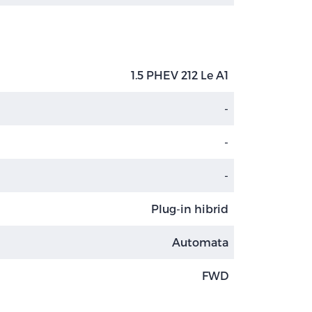
1.5 PHEV 212 Le A1
-
-
-
Plug-in hibrid
Automata
FWD