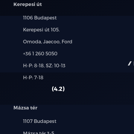
17" könnyűfém keréktárcsa
Kerepesi út
Elektromosan állítható és behajtható, f
Település:
1106 Budapest
Cím:
Esőérzékelős első szélvédő
Kerepesi út 105.
Márkák:
Omoda, Jaecoo, Ford
Hátső szélvédő és az oldalüvegek árnyék
Telefon:
+36 1 260 5050
Vegán bőr kormányborítás, multifunkci
Új-
H-P: 8-18, SZ: 10-13
és
Fűthető kormánykerék
Alkatrész,
H-P: 7-18
használt
szerviz:
autó:
Vegán bőr ülések
4.2
6 irányban elektromosan állítható vezet
Mázsa tér
Fűthető vezetőülés
Település:
1107 Budapest
4 irányban állítható első utasülés
Cím:
Mázsa tér 3-5.