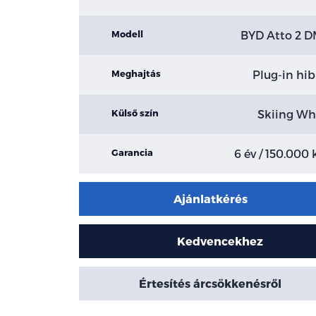
BYD Atto 2 D
Modell
Plug-in hib
Meghajtás
Skiing Wh
Külső szín
6 év / 150.000
Garancia
Ajánlatkérés
Kedvencekhez
Értesítés árcsökkenésről