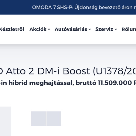
OMODA 7 SHS-P: Újdonság bevezető áron mo
Készletről
Akciók
Autóvásárlás
Szerviz
Rólu
 Atto 2 DM-i Boost (U1378/2
in hibrid meghajtással, bruttó 11.509.000 
Fotók
Galéria