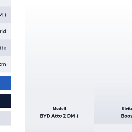
M-i
rid
ite
 km
Kiemelt
Modell
Kivit
adatok
BYD Atto 2 DM-i
Boo