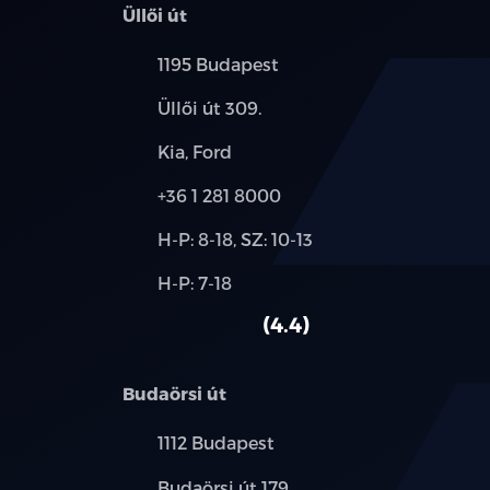
Üllői út
Település:
1195 Budapest
Cím:
Üllői út 309.
Márkák:
Kia, Ford
Telefon:
+36 1 281 8000
Új-
H-P: 8-18, SZ: 10-13
és
Alkatrész,
H-P: 7-18
használt
szerviz:
autó:
4.4
Budaörsi út
Település:
1112 Budapest
Cím:
Budaörsi út 179.