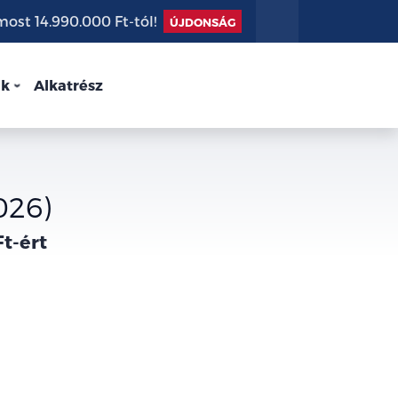
st 14.990.000 Ft-tól!
ÚJDONSÁG
nk
Alkatrész
026)
Ft-ért