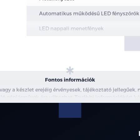
Automatikus működésű LED fényszórók
LED nappali menetfények
Hazakísérő fény (a fényszórók késleltetv
Intelligens távolsági fényszóró vezérlés 
LED hátsó lámpák
Fontos információk
Panoráma napfénytető becsípődésgátlóva
 vagy a készlet erejéig érvényesek, tájékoztató jellegűek
árnyékolóval
 álló gépjárművek ára változhat. További információkért ké
észleteiről, kérjük, érdeklődjön munkatársainknál. A me
Alumínium tetősín
modellre érvényes, a részletekről érdeklődjön a munka
16" könnyűfém keréktárcsa