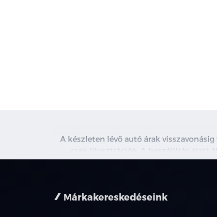
A készleten lévő autó árak visszavonásig
csak illusztrációk. A beszállítás alatt
kapcsolatot. A használt autó beszámítás r
nem minden 
Márkakereskedéseink