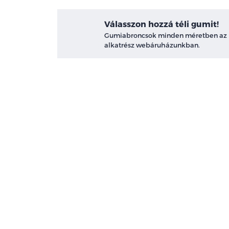
Válasszon hozzá téli gumit!
Gumiabroncsok minden méretben az
alkatrész webáruházunkban.