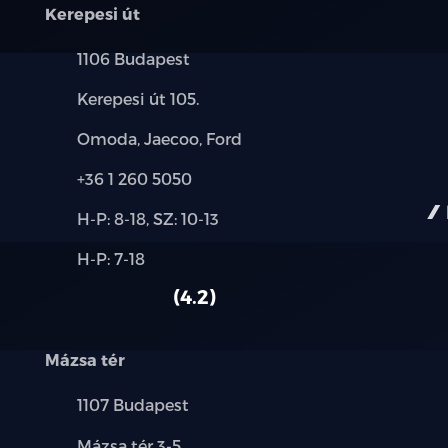
árnyékolóval
Kerepesi út
Alumínium tetősín
Település:
1106 Budapest
Cím:
Elektromos működtetésű csomagtérajt
Kerepesi út 105.
Márkák:
Omoda, Jaecoo, Ford
19" kétszínű könnyűfém keréktárcsák
Telefon:
+36 1 260 5050
235/50 R19 gumiabroncs méret
Új-
H-P: 8-18, SZ: 10-13
és
Elektromosan állítható, elektromosan be
Alkatrész,
H-P: 7-18
használt
szerviz:
autó:
UV-védelemmel ellátott, hő- és hangszig
4.2
Esőérzékelős ablaktörlő az első szélvéd
Mázsa tér
Sötétített hatsó oldalablakok és hátsó s
Település:
1107 Budapest
Vegán bőr kormányborítás, multifunkci
Cím:
Mázsa tér 3-5.