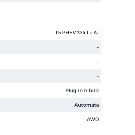
1.5 PHEV 324 Le A1
-
-
-
Plug-in hibrid
Automata
AWD