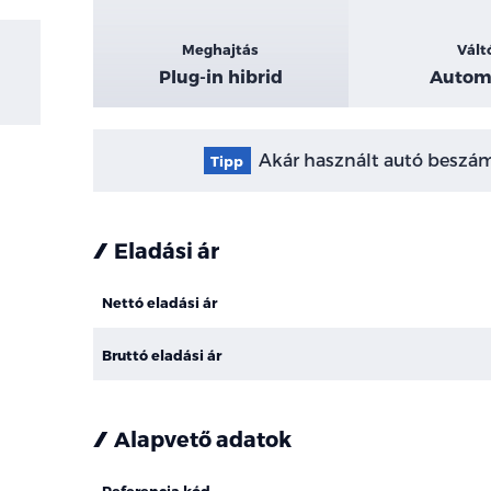
Meghajtás
Vált
Plug-in hibrid
Autom
Akár használt autó beszámí
Tipp
Eladási ár
Nettó eladási ár
Bruttó eladási ár
Alapvető adatok
Referencia kód