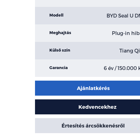
BYD Seal U D
Modell
Plug-in hib
Meghajtás
Tiang Q
Külső szín
6 év / 150.000
Garancia
Ajánlatkérés
Kedvencekhez
Értesítés árcsökkenésről