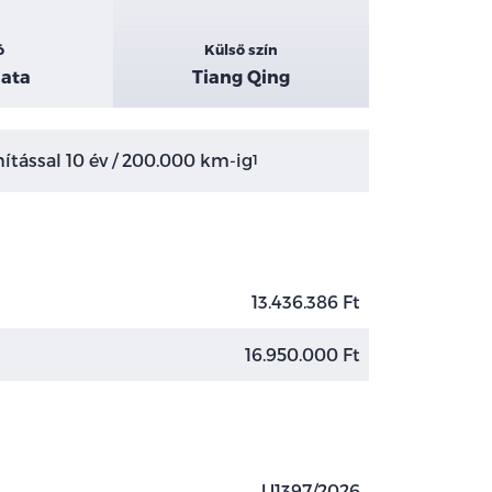
ó
Külső szín
ata
Tiang Qing
tással 10 év / 200.000 km-ig
1
13.436.386 Ft
16.950.000 Ft
U1397/2026