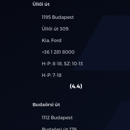
Üllői út
Település:
1195 Budapest
Cím:
Üllői út 309.
Márkák:
Kia, Ford
Telefon:
+36 1 281 8000
Új-
H-P: 8-18, SZ: 10-13
és
Alkatrész,
H-P: 7-18
használt
szerviz:
autó:
4.4
Budaörsi út
Település:
1112 Budapest
Cím:
Budaörsi út 179.