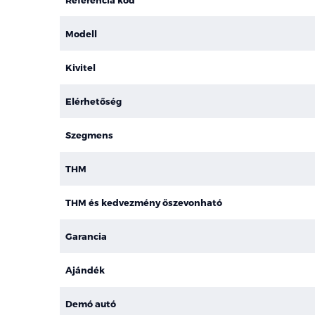
Modell
Kivitel
Elérhetőség
Szegmens
THM
THM és kedvezmény öszevonható
Garancia
Ajándék
Demó autó