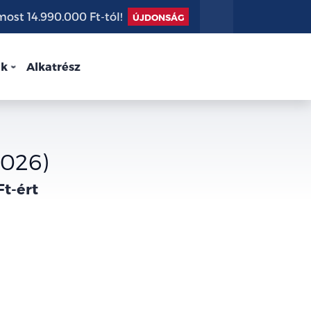
st 14.990.000 Ft-tól!
ÚJDONSÁG
nk
Alkatrész
2026)
Ft-ért