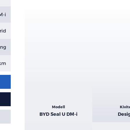
M-i
rid
ing
 km
Kiemelt
Modell
Kivit
adatok
BYD Seal U DM-i
Desi