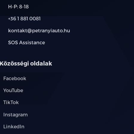
H-P: 8-18
+36 1 881 0081
ó
kontakt@petranyiauto.hu
SOS Assistance
Közösségi oldalak
hajtható, fűthető külső tükrök
Facebook
etelt első szélvédő
YouTube
őn
TikTok
Instagram
zélvédő
LinkedIn
ós kormánykerék