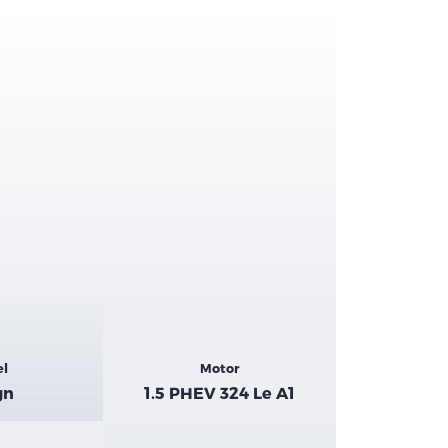
el
Motor
gn
1.5 PHEV 324 Le A1