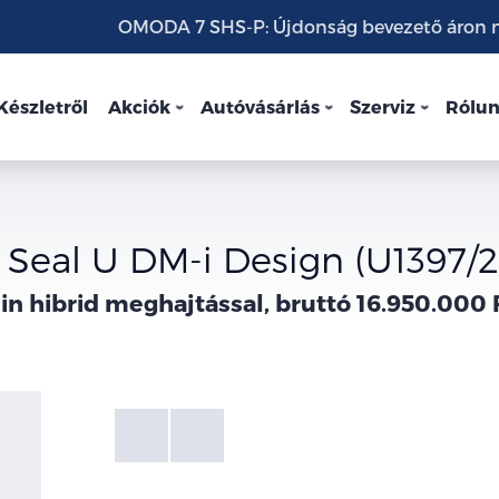
OMODA 7 SHS-P: Újdonság bevezető áron mo
Készletről
Akciók
Autóvásárlás
Szerviz
Rólu
Seal U DM-i Design (U1397/
in hibrid meghajtással, bruttó 16.950.000 
Fotók
Galéria