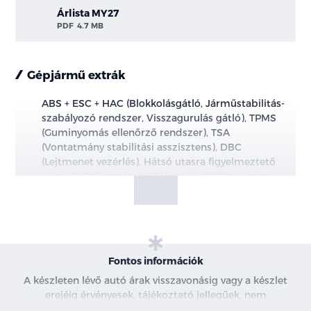
Árlista MY27
PDF
4.7 MB
Gépjármű extrák
ABS + ESC + HAC (Blokkolásgátló, Járműstabilitás-
szabályozó rendszer, Visszagurulás gátló), TPMS
(Guminyomás ellenőrző rendszer), TSA
(Vontatmány stabilitási asszisztens), DBC
(Lejtmenet vezérlés), Hátsó utasra figyelmeztető
jelzés, E-Call rendszer, 7 légzsák, ISOFIX rögzítési
pontok
DAW (Vezetői aktivitást monitorozó rendszer,
kormány mögötti szenzorral)
Fontos információk
ISLA (Intelligens sebességkorlátozás asszisztens)
A készleten lévő autó árak visszavonásig vagy a készlet
erejéig érvényesek, tájékoztató jellegűek, nem
LKA (Sávtartó asszisztens)
minősülnek ajánlattételnek, a képek csak illusztrációk. A