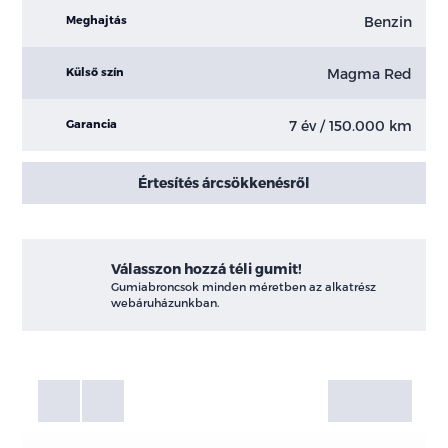
Benzin
Meghajtás
Magma Red
Külső szín
7 év / 150.000 km
Garancia
Értesítés árcsökkenésről
Válasszon hozzá téli gumit!
Gumiabroncsok minden méretben az alkatrész
webáruházunkban.
Fotók
Galéria