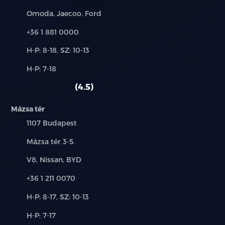
utasoldalon
Márkák:
Omoda, Jaecoo, Ford
Fűthető első ülések
Telefon:
+36 1 881 0000
Fűthető hátsó ülések
Új-
H-P: 8-18, SZ: 10-13
és
Alkatrész,
Fűtött kormány
H-P: 7-18
használt
szerviz:
autó:
4.5
Deréktámasz a vezetőüléshez
Mázsa tér
Állítható magasságú vezetőülés
Település:
1107 Budapest
Állítható magasságú utasülés
Cím:
Mázsa tér 3-5.
Elektromosan állítható első ülések
Márkák:
V8, Nissan, BYD
Telefon:
+36 1 211 0070
Automata 2 zónás légkondicionáló, automatikus
szélvédő páramentesítővel
Új-
H-P: 8-17, SZ: 10-13
és
Esőszenzor
Alkatrész,
H-P: 7-17
használt