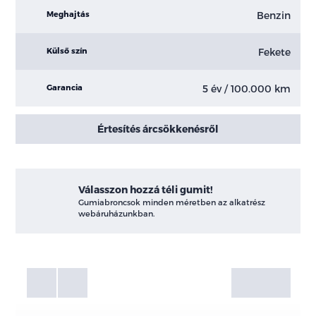
Benzin
Meghajtás
Fekete
Külső szín
5 év / 100.000 km
Garancia
Értesítés árcsökkenésről
Válasszon hozzá téli gumit!
Gumiabroncsok minden méretben az alkatrész
webáruházunkban.
Fotók
Galéria