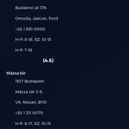
Cím:
Budaörsi út 179.
LED fényszórók és hátsó lámpák
Márkák:
Omoda, Jaecoo, Ford
Automatikus fényszórók
Telefon:
+36 1 881 0000
Szürkületérzékelő
Új-
H-P: 8-18, SZ: 10-13
és
Esőérzékelős ablaktörlők
Alkatrész,
H-P: 7-18
használt
szerviz:
autó:
4.5
Ezüst tetősín
Mázsa tér
Téli csomag:
Település:
1107 Budapest
Fűtött első ülések, fűtött szélvédő, fűtött
Cím:
Mázsa tér 3-5.
kormánykerék
Márkák:
V8, Nissan, BYD
Panoráma üvegtető
Telefon:
+36 1 211 0070
Metál fényezés
Új-
H-P: 8-17, SZ: 10-13