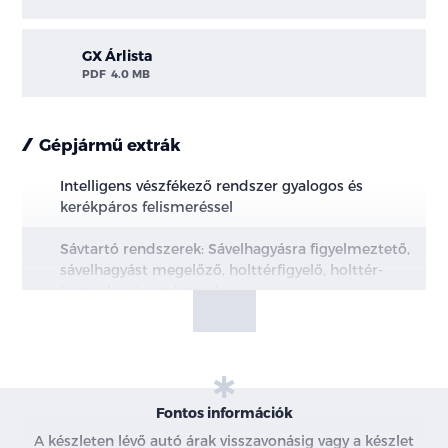
GX Árlista
PDF
4.0 MB
Gépjármű extrák
Intelligens vészfékező rendszer gyalogos és
kerékpáros felismeréssel
Sávtartó rendszerek: Sávelhagyásra figyelmeztető,
sávelhagyást megelőző, holttérfigyelő, holttér-
beavatkozó rendszerek
Intelligens sebességasszisztens
Intelligens sebességtartó automatika (ICC)
Fontos információk
Közúti jelzések felismerése
A készleten lévő autó árak visszavonásig vagy a készlet