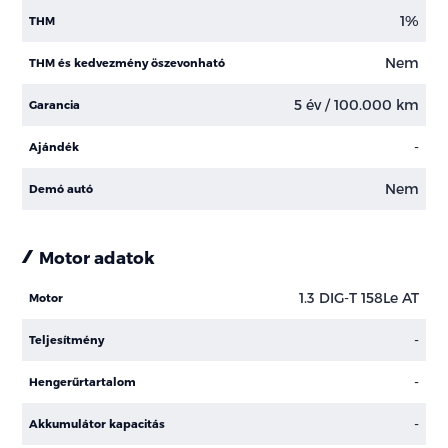
1%
THM
Nem
THM és kedvezmény öszevonható
5 év / 100.000 km
Garancia
-
Ajándék
Nem
Demó autó
Motor adatok
1.3 DIG-T 158Le AT
Motor
-
Teljesítmény
-
Hengerűrtartalom
-
Akkumulátor kapacitás