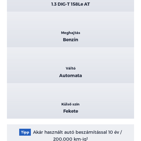
1.3 DIG-T 158Le AT
Meghajtás
Benzin
Váltó
Automata
Külső szín
Fekete
Akár használt autó beszámítással 10 év /
Tipp
200.000 km-ig
1