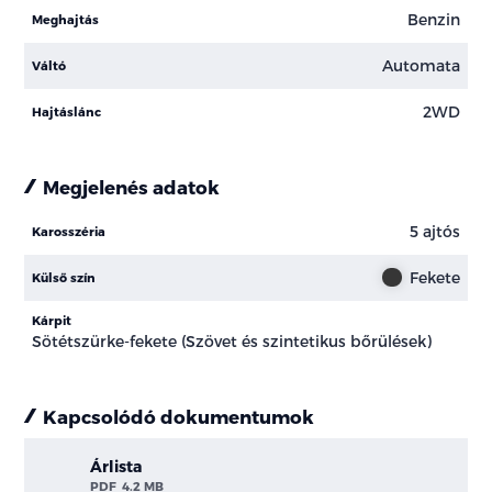
Benzin
Meghajtás
Automata
Váltó
2WD
Hajtáslánc
Megjelenés adatok
5 ajtós
Karosszéria
Fekete
Külső szín
Kárpit
Sötétszürke-fekete (Szövet és szintetikus bőrülések)
Kapcsolódó dokumentumok
Árlista
PDF
4.2 MB