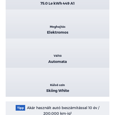
75.0 Le kWh 449 A1
Meghajtás
Elektromos
Váltó
Automata
Külső szín
Skiing White
Akár használt autó beszámítással 10 év /
Tipp
200.000 km-ig
1