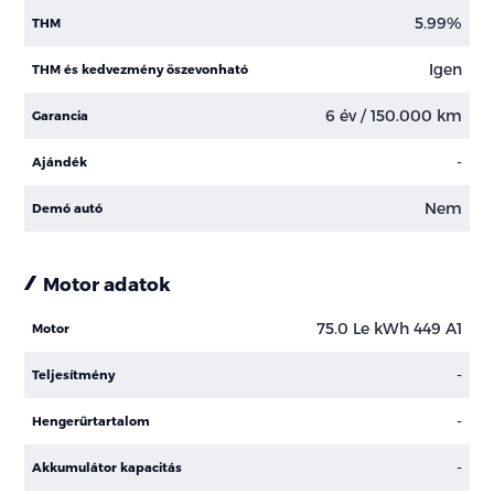
5.99%
THM
Igen
THM és kedvezmény öszevonható
6 év / 150.000 km
Garancia
-
Ajándék
Nem
Demó autó
Motor adatok
75.0 Le kWh 449 A1
Motor
-
Teljesítmény
-
Hengerűrtartalom
-
Akkumulátor kapacitás