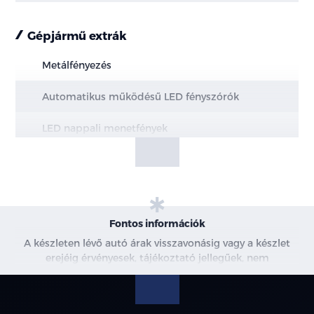
Gépjármű extrák
Metálfényezés
Automatikus működésű LED fényszórók
LED nappali menetfények
Hazakísérő fény (a fényszórók késleltetve
kapcsolnak ki)
Intelligens távolsági fényszóró vezérlés (IHBC)
Fontos információk
LED hátsó lámpák ködlámpákkal
A készleten lévő autó árak visszavonásig vagy a készlet
erejéig érvényesek, tájékoztató jellegűek, nem
Panoráma napfénytető becsípődésgátlóval és
minősülnek ajánlattételnek, a képek csak illusztrációk. A
elektromosan állítható árnyékolóval
beszállítás alatt álló gépjárművek ára változhat. További
információkért kérjen árajánlatot vagy vegye fel velünk a
Alumínium tetősín