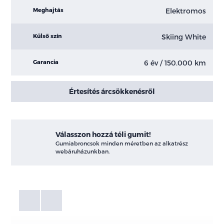
Elektromos
Meghajtás
Skiing White
Külső szín
6 év / 150.000 km
Garancia
Értesítés árcsökkenésről
Válasszon hozzá téli gumit!
Gumiabroncsok minden méretben az alkatrész
webáruházunkban.
Fotók
Galéria