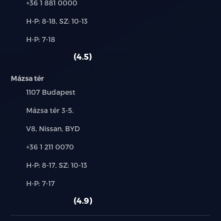
Ülésfűtés a hátsó sorban
Telefon:
+36 1 881 0000
Új-
H-P: 8-18, SZ: 10-13
12 V-os csatlakozó
és
Alkatrész,
H-P: 7-18
használt
PM2.5 levegőszűrő
szerviz:
autó:
4.5
8.8 colos LCD műszerfal
Mázsa tér
15.6 colos érintőképernyő
Település:
1107 Budapest
Cím:
Mázsa tér 3-5.
DAB és FM rádió
Márkák:
V8, Nissan, BYD
8 hangszórós audió
Telefon:
+36 1 211 0070
Navigáció Google Maps-el
Új-
H-P: 8-17, SZ: 10-13
és
Google szolgáltatások
Alkatrész,
H-P: 7-17
használt
szerviz:
autó:
4.9
Intelligens hangvezérlés: "Hi, BYD"