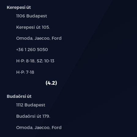
Kerepesi út
Középső konzol világítás
Település:
1106 Budapest
LED olvasólámpák elöl
Cím:
Kerepesi út 105.
LED olvasólámpák hátul
Márkák:
Omoda, Jaecoo, Ford
4 elektromos ablakemelő; vezetőoldalon
Telefon:
+36 1 260 5050
egyérintéses funkcióval és becsípődésgátlóval
Új-
H-P: 8-18, SZ: 10-13
és
Hátsó sorban könyöklők
Alkatrész,
H-P: 7-18
használt
szerviz:
autó:
4.2
Első napellenzők megvilágított tükörrel
Padlópolc a csomagtartóban
Budaörsi út
Település:
1112 Budapest
Kétzónás automata légkondicionáló
Cím:
Budaörsi út 179.
Napszemüvegtartó a tetőkárpitban
Márkák:
Omoda, Jaecoo, Ford