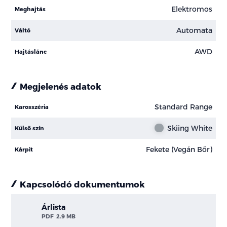
Elektromos
Meghajtás
Automata
Váltó
AWD
Hajtáslánc
Megjelenés adatok
Standard Range
Karosszéria
Skiing White
Külső szín
Fekete (Vegán Bőr)
Kárpit
Kapcsolódó dokumentumok
Árlista
PDF
2.9 MB