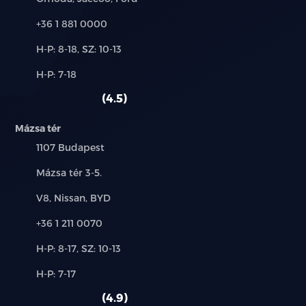
Telefon:
+36 1 881 0000
Új-
H-P: 8-18, SZ: 10-13
és
Alkatrész,
H-P: 7-18
használt
szerviz:
autó:
4.5
Mázsa tér
Település:
1107 Budapest
Cím:
Mázsa tér 3-5.
Márkák:
V8, Nissan, BYD
Telefon:
+36 1 211 0070
Új-
H-P: 8-17, SZ: 10-13
és
Alkatrész,
H-P: 7-17
használt
szerviz:
autó:
4.9