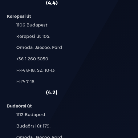
4.4
Kerepesi út
Település:
1106 Budapest
Cím:
Kerepesi út 105.
Márkák:
Omoda, Jaecoo, Ford
Telefon:
+36 1 260 5050
Új-
H-P: 8-18, SZ: 10-13
és
Alkatrész,
H-P: 7-18
használt
szerviz:
autó:
4.2
Budaörsi út
Település:
1112 Budapest
Cím:
Budaörsi út 179.
Márkák:
Omoda, Jaecoo, Ford