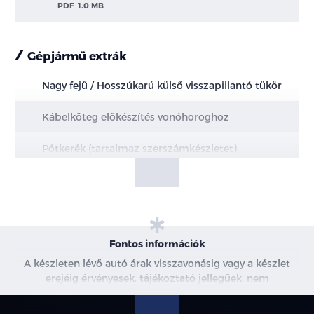
PDF
1.0 MB
Gépjármű extrák
Nagy fejű / Hosszúkarú külső visszapillantó tükör
Kábelköteg előkészítés vonóhoroghoz
Pótkerék (tartalmaz szerszámkészletet)
Széles aluminium plató lehajtható oldalfallal (L2
L3 változatok esetén)
Fontos információk
A készleten lévő autó árak visszavonásig vagy a készlet
erejéig érvényesek, tájékoztató jellegűek, nem
minősülnek ajánlattételnek, a képek csak illusztrációk. A
beszállítás alatt álló gépjárművek ára változhat. További