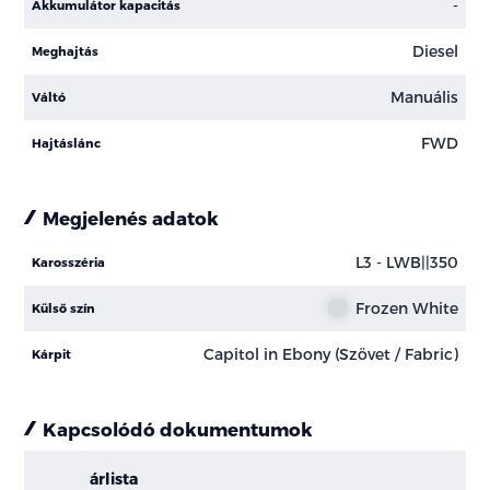
-
Akkumulátor kapacitás
Diesel
Meghajtás
Manuális
Váltó
FWD
Hajtáslánc
Megjelenés adatok
L3 - LWB||350
Karosszéria
Frozen White
Külső szín
Capitol in Ebony (Szövet / Fabric)
Kárpit
Kapcsolódó dokumentumok
árlista