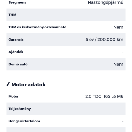
Haszongépjármű
Szegmens
-
THM
Nem
THM és kedvezmény öszevonható
5 év / 200.000 km
Garancia
-
Ajándék
Nem
Demó autó
Motor adatok
2.0 TDCi 165 Le M6
Motor
-
Teljesítmény
-
Hengerűrtartalom