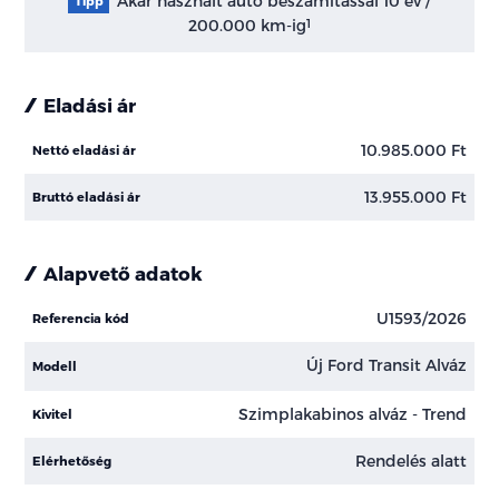
Akár használt autó beszámítással 10 év /
Tipp
200.000 km-ig
1
Eladási ár
10.985.000 Ft
Nettó eladási ár
13.955.000 Ft
Bruttó eladási ár
Alapvető adatok
U1593/2026
Referencia kód
Új Ford Transit Alváz
Modell
Szimplakabinos alváz - Trend
Kivitel
Rendelés alatt
Elérhetőség