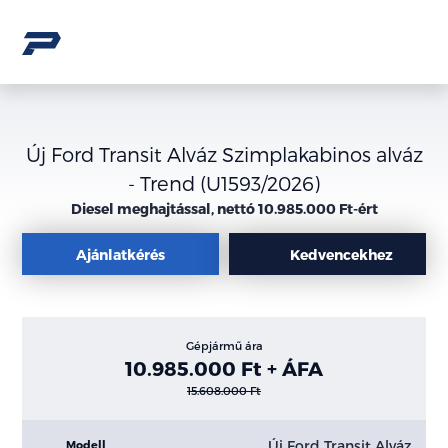
Új Ford Transit Alváz Szimplakabinos alváz
- Trend (U1593/2026)
Diesel meghajtással, nettó 10.985.000 Ft-ért
Ajánlatkérés
Kedvencekhez
Gépjármű ára
10.985.000 Ft + ÁFA
15.608.000 Ft
Új Ford Transit Alváz
Modell