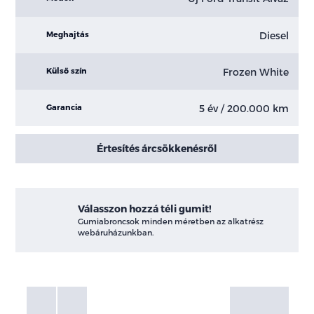
Diesel
Meghajtás
Frozen White
Külső szín
5 év / 200.000 km
Garancia
Értesítés árcsökkenésről
Válasszon hozzá téli gumit!
Gumiabroncsok minden méretben az alkatrész
webáruházunkban.
Fotók
Galéria