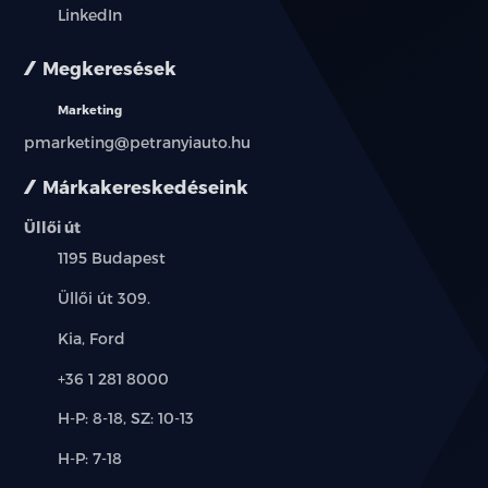
LinkedIn
Megkeresések
Marketing
pmarketing@petranyiauto.hu
Márkakereskedéseink
Üllői út
Település:
1195 Budapest
Cím:
Üllői út 309.
Márkák:
Kia, Ford
Telefon:
+36 1 281 8000
Új-
H-P: 8-18, SZ: 10-13
és
Alkatrész,
H-P: 7-18
használt
szerviz:
autó: