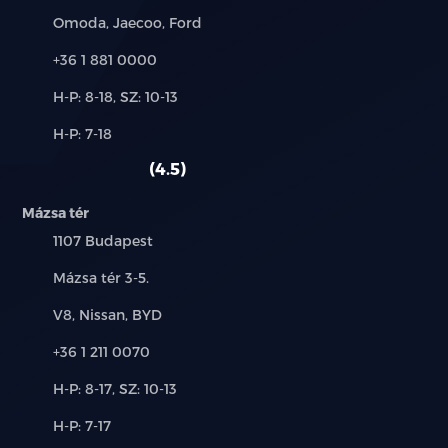
fékezéssel (RCTA, RCTB)
Márkák:
Omoda, Jaecoo, Ford
Elöl haladó jármű elindulására figyelmeztetés (DAI)
Telefon:
+36 1 881 0000
Új-
H-P: 8-18, SZ: 10-13
Holttérfigyelő rendszer (BSD)
és
Alkatrész,
H-P: 7-18
használt
Vezetőfigyelő rendszer (DMS)
szerviz:
autó:
4.5
Intelligens kikerülő rendszer (IES)
Mázsa tér
Intelligens sebességasszisztens (SLA, SLIF, ISA, SCF)
Település:
1107 Budapest
Cím:
Mázsa tér 3-5.
Ajtónyitásra figyelmeztető rendszer (DOW)
Márkák:
V8, Nissan, BYD
LED világítás (fényszórók, nappali menetfény, hátsó
lámpák)
Telefon:
+36 1 211 0070
Új-
H-P: 8-17, SZ: 10-13
Projektoros fényszórók
és
Alkatrész,
H-P: 7-17
használt
„Follow Me Home” funkció (késleltetett
szerviz: