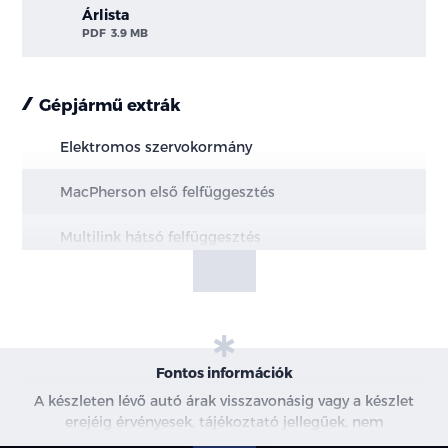
Árlista
PDF
3.9 MB
Gépjármű extrák
Elektromos szervokormány
MacPherson első felfüggesztés
Multilink hátsó felfüggesztés
Elektromos rögzítőfék Autohold funkcióval
Elöl hűtött, hátul tömör féktárcsák
Motor- és alsó burkolat védelem
Fontos információk
A készleten lévő autó árak visszavonásig vagy a készlet
18"-os könnyűfém keréktárcsák
erejéig érvényesek, tájékoztató jellegűek, nem
minősülnek ajánlattételnek, a képek csak illusztrációk. A