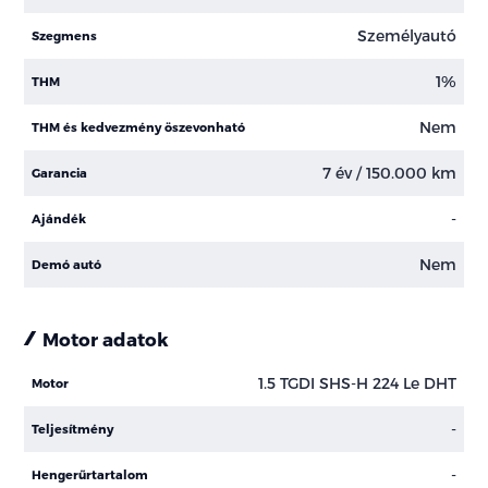
Személyautó
Szegmens
1%
THM
Nem
THM és kedvezmény öszevonható
7 év / 150.000 km
Garancia
-
Ajándék
Nem
Demó autó
Motor adatok
1.5 TGDI SHS-H 224 Le DHT
Motor
-
Teljesítmény
-
Hengerűrtartalom