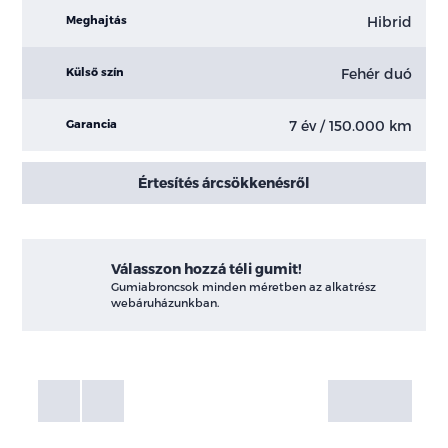
Hibrid
Meghajtás
Fehér duó
Külső szín
7 év / 150.000 km
Garancia
Értesítés árcsökkenésről
Válasszon hozzá téli gumit!
Gumiabroncsok minden méretben az alkatrész
webáruházunkban.
Fotók
Galéria