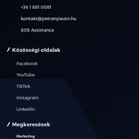
övfeszítővel és överő korlátozóval
+36 1 881 0081
Biztonsági öv bekapcsolására figyelmeztető
kontakt@petranyiauto.hu
rendszer,
SOS Assistance
minden üléssorban
7 légzsák (vezető és utasoldali + első sori oldal-és
Közösségi oldalak
függönylégzsákok + középső légzsák)
Facebook
ISOFIX gyerekülés rögzítési pontok a hátsó sorban
YouTube
Digitális videó rögzítő csatlakozó a visszapillantó
TikTok
tükörnél
Instagram
Mechanikus gyerekzár
LinkedIn
Jármű lopásvédelem és indításgátló
Megkeresések
Központi zár automatikus bekapcsolása
Marketing