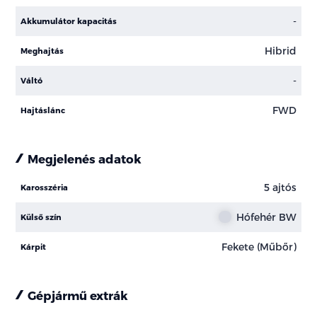
-
Akkumulátor kapacitás
Hibrid
Meghajtás
-
Váltó
FWD
Hajtáslánc
Megjelenés adatok
5 ajtós
Karosszéria
Hófehér BW
Külső szín
Fekete (Műbőr)
Kárpit
Gépjármű extrák