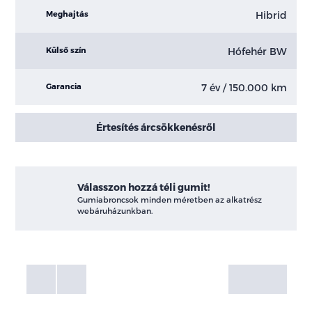
Hibrid
Meghajtás
Hófehér BW
Külső szín
7 év / 150.000 km
Garancia
Értesítés árcsökkenésről
Válasszon hozzá téli gumit!
Gumiabroncsok minden méretben az alkatrész
webáruházunkban.
Fotók
Galéria