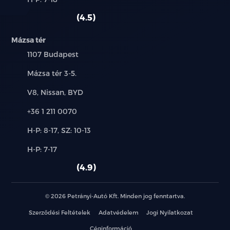
használt
szerviz:
autó:
4.5
LED lámpa: nappali menetfény – ködfényszóró –
féklámpa
Mázsa tér
elakadásjelző - hátsó ködlámpa – kettős
Település:
1107 Budapest
tolatólámpa
Cím:
Mázsa tér 3-5.
Futófényes irányjelzők
Márkák:
V8, Nissan, BYD
Hazakísérő fény
Telefon:
+36 1 211 0070
Új-
Automata fényszóró
H-P: 8-17, SZ: 10-13
és
Alkatrész,
H-P: 7-17
használt
Automata távolsági / tompított fényszóró
szerviz:
autó:
4.9
Cápauszony antenna
© 2026 Petrányi-Autó Kft. Minden jog fenntartva.
Fényezett ajtókilincs
Szerződési Feltételek
Adatvédelem
Jogi Nyilatkozat
Spoiler
Céginformáció