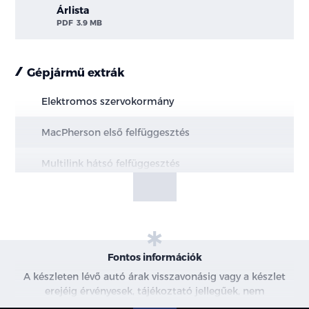
Árlista
PDF
3.9 MB
Gépjármű extrák
Elektromos szervokormány
MacPherson első felfüggesztés
Multilink hátsó felfüggesztés
Elektromos rögzítőfék Autohold funkcióval
Elöl hűtött, hátul tömör féktárcsák
Motor- és alsó burkolat védelem
Fontos információk
A készleten lévő autó árak visszavonásig vagy a készlet
18"-os könnyűfém keréktárcsák
erejéig érvényesek, tájékoztató jellegűek, nem
minősülnek ajánlattételnek, a képek csak illusztrációk. A