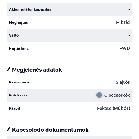
-
Akkumulátor kapacitás
Hibrid
Meghajtás
-
Váltó
FWD
Hajtáslánc
Megjelenés adatok
5 ajtós
Karosszéria
Gleccserkék
Külső szín
Fekete (Műbőr)
Kárpit
Kapcsolódó dokumentumok