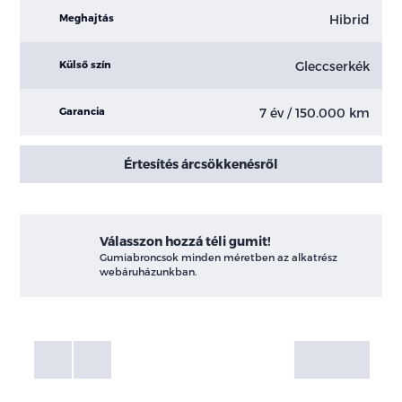
Hibrid
Meghajtás
Gleccserkék
Külső szín
7 év / 150.000 km
Garancia
Értesítés árcsökkenésről
Válasszon hozzá téli gumit!
Gumiabroncsok minden méretben az alkatrész
webáruházunkban.
Fotók
Galéria