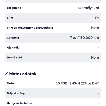
Személyautó
Szegmens
1%
THM
Nem
THM és kedvezmény öszevonható
7 év / 150.000 km
Garancia
-
Ajándék
Nem
Demó autó
Motor adatok
1.5 TGDI SHS-H 224 Le DHT
Motor
-
Teljesítmény
-
Hengerűrtartalom