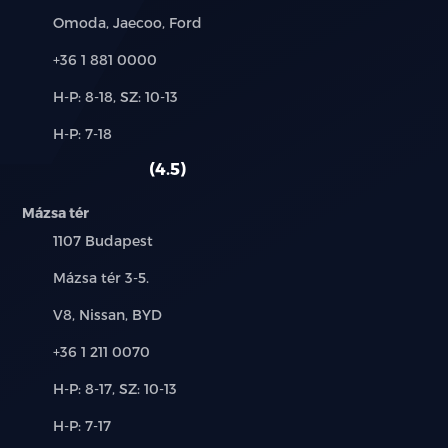
fékezéssel (RCTA, RCTB)
Márkák:
Omoda, Jaecoo, Ford
Elöl haladó jármű elindulására figyelmeztetés (DAI)
Telefon:
+36 1 881 0000
Új-
H-P: 8-18, SZ: 10-13
Holttérfigyelő rendszer (BSD)
és
Alkatrész,
H-P: 7-18
használt
Vezetőfigyelő rendszer (DMS)
szerviz:
autó:
4.5
Intelligens kikerülő rendszer (IES)
Mázsa tér
Intelligens sebességasszisztens (SLA, SLIF, ISA, SCF)
Település:
1107 Budapest
Cím:
Mázsa tér 3-5.
Ajtónyitásra figyelmeztető rendszer (DOW)
Márkák:
V8, Nissan, BYD
LED világítás (fényszórók, nappali menetfény, hátsó
lámpák)
Telefon:
+36 1 211 0070
Új-
H-P: 8-17, SZ: 10-13
Projektoros fényszórók
és
Alkatrész,
H-P: 7-17
használt
„Follow Me Home” funkció (késleltetett
szerviz: