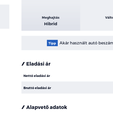
Meghajtás
Vált
Hibrid
Akár használt autó beszámí
Tipp
Eladási ár
Nettó eladási ár
Bruttó eladási ár
Alapvető adatok