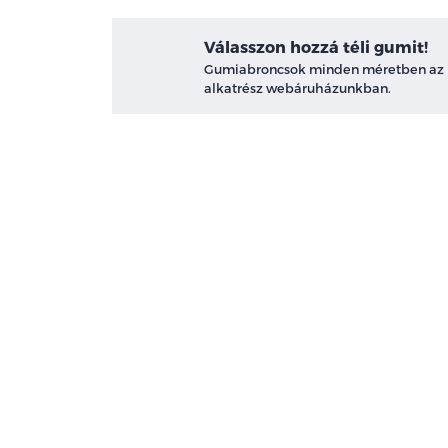
Válasszon hozzá téli gumit!
Gumiabroncsok minden méretben az
alkatrész webáruházunkban.