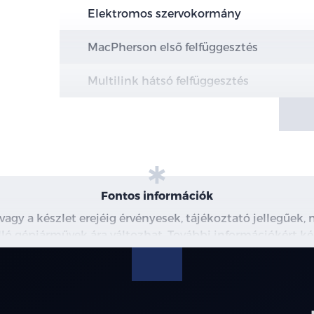
Elektromos szervokormány
MacPherson első felfüggesztés
Multilink hátsó felfüggesztés
Elektromos rögzítőfék Autohold funkció
Elöl hűtött, hátul tömör féktárcsák
Motor- és alsó burkolat védelem
Fontos információk
18"-os könnyűfém keréktárcsák
 vagy a készlet erejéig érvényesek, tájékoztató jellegűek
 álló gépjárművek ára változhat. További információkért ké
Defektjavító készlet
észleteiről, kérjük, érdeklődjön munkatársainknál. A me
modellre érvényes, a részletekről érdeklődjön a munka
Continental gumiabroncsok