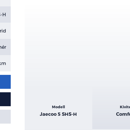
S-H
rid
hér
 km
Kiemelt
Modell
Kivit
adatok
Jaecoo 5 SHS-H
Comf