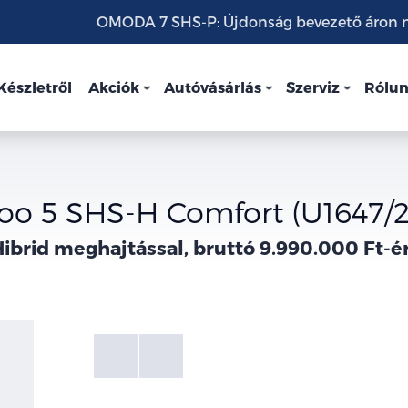
OMODA 7 SHS-P: Újdonság bevezető áron mo
Készletről
Akciók
Autóvásárlás
Szerviz
Rólu
oo 5 SHS-H Comfort (U1647/
ibrid meghajtással, bruttó 9.990.000 Ft-é
Fotók
Galéria