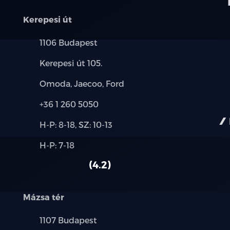
Magasságban állítható biztonsági öv rög
Kerepesi út
Három pontos biztonsági öv rendszer az e
korlátozóval
Település:
1106 Budapest
Cím:
Három pontos biztonsági övek a hátsó ülé
Kerepesi út 105.
korlátozóval
Márkák:
Omoda, Jaecoo, Ford
Biztonsági öv bekapcsolására figyelmez
Telefon:
+36 1 260 5050
Új-
Légzsákok (vezető- és utasoldali, első o
H-P: 8-18, SZ: 10-13
és
légzsák)
Alkatrész,
H-P: 7-18
használt
szerviz:
autó:
EDR (Event Data Recorder)
4.2
ISOFIX gyerekülés rögzítési pontok a há
Mázsa tér
Mechanikus gyerekzár
Település:
1107 Budapest