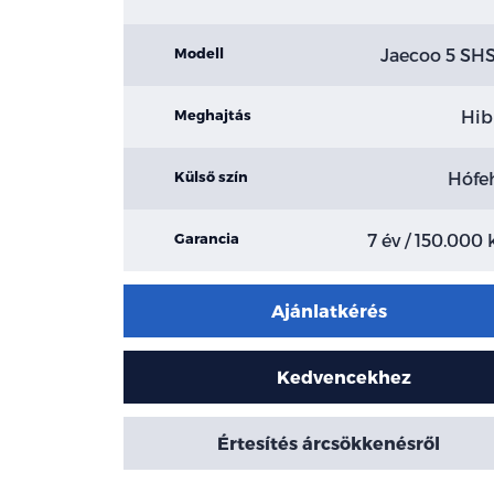
Jaecoo 5 SH
Modell
Hib
Meghajtás
Hófe
Külső szín
7 év / 150.000
Garancia
Ajánlatkérés
Kedvencekhez
Értesítés árcsökkenésről