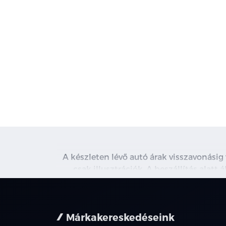
A készleten lévő autó árak visszavonásig
csak illusztrációk. A beszállítás alatt
kapcsolatot. A használt autó beszámítás r
nem minden 
Márkakereskedéseink