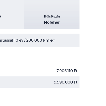
ó
Külső szín
Hófehér
tással 10 év / 200.000 km-ig
1
7.906.110 Ft
9.990.000 Ft