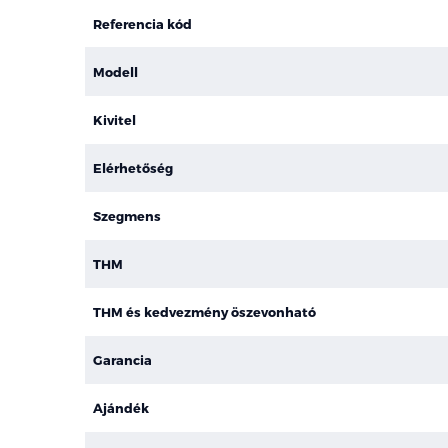
Referencia kód
Modell
Kivitel
Elérhetőség
Szegmens
THM
THM és kedvezmény öszevonható
Garancia
Ajándék