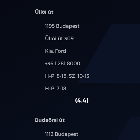
Üllői út
Település:
1195 Budapest
Cím:
Üllői út 309.
Márkák:
Kia, Ford
Telefon:
+36 1 281 8000
Új-
H-P: 8-18, SZ: 10-13
és
Alkatrész,
H-P: 7-18
használt
szerviz:
autó:
4.4
Budaörsi út
Település:
1112 Budapest