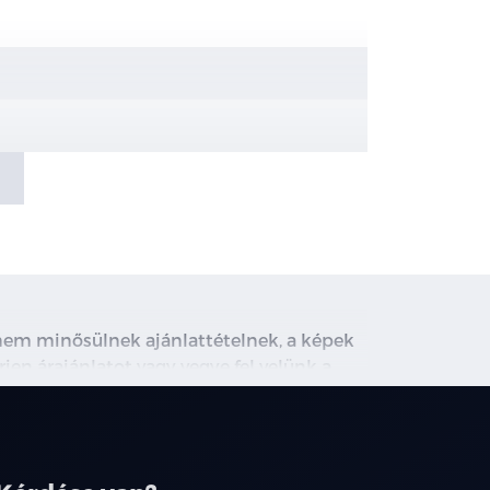
val
, nem minősülnek ajánlattételnek, a képek
rjen árajánlatot vagy vegye fel velünk a
ghirdetett induló THM tájékoztató jellegű,
társainknál.