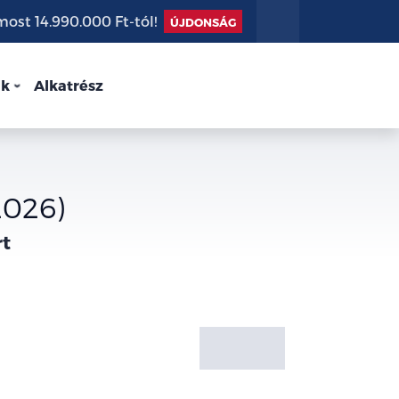
st 14.990.000 Ft-tól!
ÚJDONSÁG
nk
Alkatrész
2026)
rt