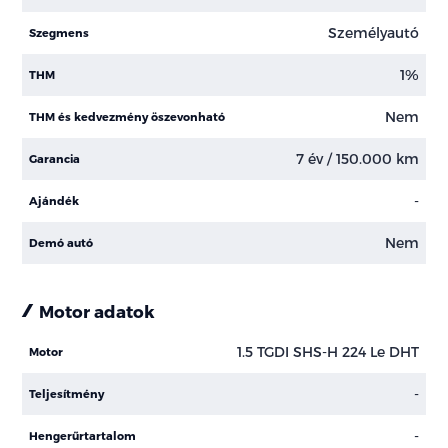
Személyautó
Szegmens
1%
THM
Nem
THM és kedvezmény öszevonható
7 év / 150.000 km
Garancia
-
Ajándék
Nem
Demó autó
Motor adatok
1.5 TGDI SHS-H 224 Le DHT
Motor
-
Teljesítmény
-
Hengerűrtartalom