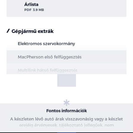
Árlista
PDF
3.9 MB
Gépjármű extrák
Elektromos szervokormány
MacPherson első felfüggesztés
Multilink hátsó felfüggesztés
Elektromos rögzítőfék Autohold funkcióval
Elöl hűtött, hátul tömör féktárcsák
Motor- és alsó burkolat védelem
Fontos információk
A készleten lévő autó árak visszavonásig vagy a készlet
18"-os könnyűfém keréktárcsák
erejéig érvényesek, tájékoztató jellegűek, nem
minősülnek ajánlattételnek, a képek csak illusztrációk. A