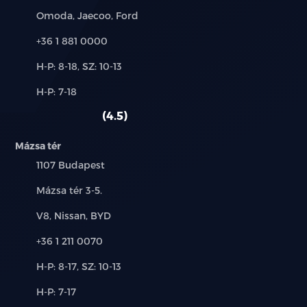
fékezéssel (RCTA, RCTB)
Márkák:
Omoda, Jaecoo, Ford
Elöl haladó jármű elindulására figyelmeztetés (DAI)
Telefon:
+36 1 881 0000
Új-
H-P: 8-18, SZ: 10-13
Holttérfigyelő rendszer (BSD)
és
Alkatrész,
H-P: 7-18
használt
Vezetőfigyelő rendszer (DMS)
szerviz:
autó:
4.5
Intelligens kikerülő rendszer (IES)
Mázsa tér
Intelligens sebességasszisztens (SLA, SLIF, ISA, SCF)
Település:
1107 Budapest
Cím:
Mázsa tér 3-5.
Ajtónyitásra figyelmeztető rendszer (DOW)
Márkák:
V8, Nissan, BYD
LED világítás (fényszórók, nappali menetfény, hátsó
lámpák)
Telefon:
+36 1 211 0070
Új-
H-P: 8-17, SZ: 10-13
Projektoros fényszórók
és
Alkatrész,
H-P: 7-17
használt
„Follow Me Home” funkció (késleltetett
szerviz: