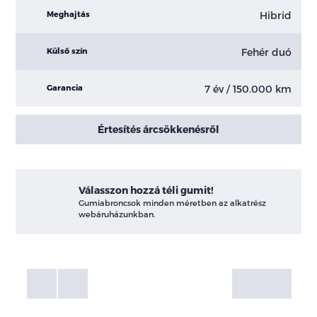
Hibrid
Meghajtás
Fehér duó
Külső szín
7 év / 150.000 km
Garancia
Értesítés árcsökkenésről
Válasszon hozzá téli gumit!
Gumiabroncsok minden méretben az alkatrész
webáruházunkban.
Fotók
Galéria