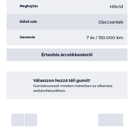
Hibrid
Meghajtás
Gleccserkék
Külső szín
7 év / 150.000 km
Garancia
Értesítés árcsökkenésről
Válasszon hozzá téli gumit!
Gumiabroncsok minden méretben az alkatrész
webáruházunkban.
Fotók
Galéria