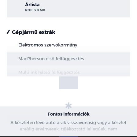
Árlista
PDF
3.9 MB
Gépjármű extrák
Elektromos szervokormány
MacPherson első felfüggesztés
Multilink hátsó felfüggesztés
Elektromos rögzítőfék Autohold funkcióval
Elöl hűtött, hátul tömör féktárcsák
Motor- és alsó burkolat védelem
Fontos információk
A készleten lévő autó árak visszavonásig vagy a készlet
18"-os könnyűfém keréktárcsák
erejéig érvényesek, tájékoztató jellegűek, nem
minősülnek ajánlattételnek, a képek csak illusztrációk. A