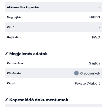
-
Akkumulátor kapacitás
Hibrid
Meghajtás
-
Váltó
FWD
Hajtáslánc
Megjelenés adatok
5 ajtós
Karosszéria
Gleccserkék
Külső szín
Fekete (Műbőr)
Kárpit
Kapcsolódó dokumentumok