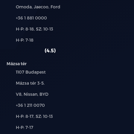
fékezéssel (RCTA, RCTB)
Márkák:
Omoda, Jaecoo, Ford
Elöl haladó jármű elindulására figyelmeztetés (DAI)
Telefon:
+36 1 881 0000
Új-
H-P: 8-18, SZ: 10-13
Holttérfigyelő rendszer (BSD)
és
Alkatrész,
H-P: 7-18
használt
Vezetőfigyelő rendszer (DMS)
szerviz:
autó:
4.5
Intelligens kikerülő rendszer (IES)
Mázsa tér
Intelligens sebességasszisztens (SLA, SLIF, ISA, SCF)
Település:
1107 Budapest
Cím:
Mázsa tér 3-5.
Ajtónyitásra figyelmeztető rendszer (DOW)
Márkák:
V8, Nissan, BYD
LED világítás (fényszórók, nappali menetfény, hátsó
lámpák)
Telefon:
+36 1 211 0070
Új-
H-P: 8-17, SZ: 10-13
Projektoros fényszórók
és
Alkatrész,
H-P: 7-17
használt
„Follow Me Home” funkció (késleltetett
szerviz: