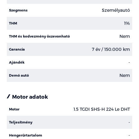
Személyautó
Szegmens
1%
THM
Nem
THM és kedvezmény öszevonható
7 év / 150.000 km
Garancia
-
Ajándék
Nem
Demó autó
Motor adatok
1.5 TGDI SHS-H 224 Le DHT
Motor
-
Teljesítmény
-
Hengerűrtartalom