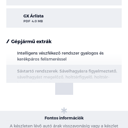
GX Árlista
PDF
4.0 MB
Gépjármű extrák
Intelligens vészfékező rendszer gyalogos és
kerékpáros felismeréssel
Sávtartó rendszerek: Sávelhagyásra figyelmeztető,
sávelhagyást megelőző, holttérfigyelő, holttér-
beavatkozó rendszerek
Intelligens sebességasszisztens
Intelligens sebességtartó automatika (ICC)
Fontos információk
Közúti jelzések felismerése
A készleten lévő autó árak visszavonásig vagy a készlet