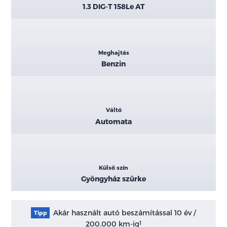
1.3 DIG-T 158Le AT
Meghajtás
Benzin
Váltó
Automata
Külső szín
Gyöngyház szürke
Akár használt autó beszámítással 10 év /
Tipp
200.000 km-ig
1