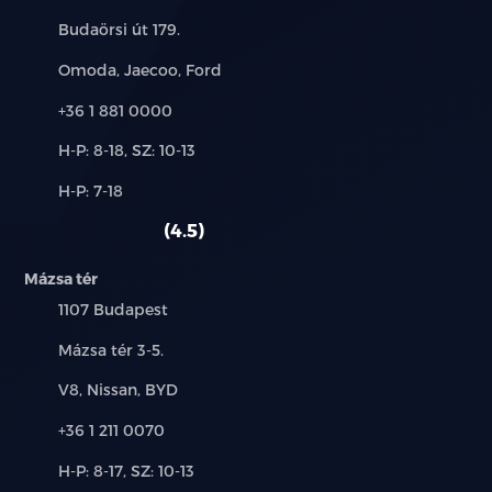
Cím:
Budaörsi út 179.
LED fényszórók és hátsó lámpák
Márkák:
Omoda, Jaecoo, Ford
Automatikus fényszórók
Telefon:
+36 1 881 0000
Szürkületérzékelő
Új-
H-P: 8-18, SZ: 10-13
és
Esőérzékelős ablaktörlők
Alkatrész,
H-P: 7-18
használt
szerviz:
autó:
4.5
Ezüst tetősín
Mázsa tér
Prémium metál fényezés
Település:
1107 Budapest
Téli csomag:
Cím:
Mázsa tér 3-5.
Fűtött első ülések, fűtött szélvédő, fűtött
Márkák:
V8, Nissan, BYD
kormánykerék
Telefon:
+36 1 211 0070
Új-
H-P: 8-17, SZ: 10-13