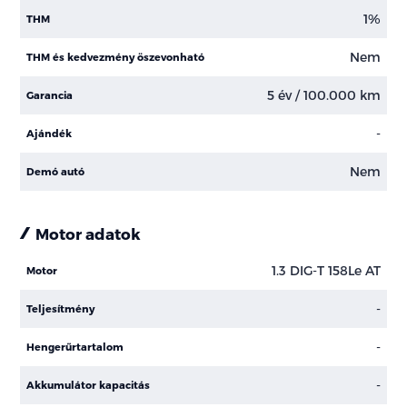
1%
THM
Nem
THM és kedvezmény öszevonható
5 év / 100.000 km
Garancia
-
Ajándék
Nem
Demó autó
Motor adatok
1.3 DIG-T 158Le AT
Motor
-
Teljesítmény
-
Hengerűrtartalom
-
Akkumulátor kapacitás