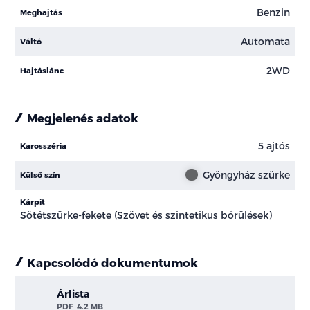
Benzin
Meghajtás
Automata
Váltó
2WD
Hajtáslánc
Megjelenés adatok
5 ajtós
Karosszéria
Gyöngyház szürke
Külső szín
Kárpit
Sötétszürke-fekete (Szövet és szintetikus bőrülések)
Kapcsolódó dokumentumok
Árlista
PDF
4.2 MB