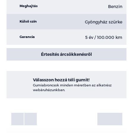
Benzin
Meghajtás
Gyöngyház szürke
Külső szín
5 év / 100.000 km
Garancia
Értesítés árcsökkenésről
Válasszon hozzá téli gumit!
Gumiabroncsok minden méretben az alkatrész
webáruházunkban.
Fotók
Galéria