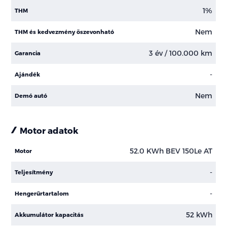
1%
THM
Nem
THM és kedvezmény öszevonható
3 év / 100.000 km
Garancia
-
Ajándék
Nem
Demó autó
Motor adatok
52.0 KWh BEV 150Le AT
Motor
-
Teljesítmény
-
Hengerűrtartalom
52 kWh
Akkumulátor kapacitás