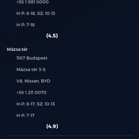
Telefon:
+36 1 881 0000
Gyalogosfigyelmeztetőrendszer
Új-
H-P: 8-18, SZ: 10-13
és
Blokkolásgátlórendszer(ABS) elektronikusfékerő-
Alkatrész,
H-P: 7-18
használt
elosztással(EBD)
szerviz:
autó:
4.5
Automatikusvészvillogóvészfékezésesetén
Mázsa tér
Hegymenetielindulássegítőrendszer
Település:
1107 Budapest
Hátsóparkolószenzor
Cím:
Mázsa tér 3-5.
Márkák:
V8, Nissan, BYD
12 parkolószenzor: Elöl, hátulésoldalvédelemmel
Telefon:
+36 1 211 0070
Elektromosparkolófék
Új-
H-P: 8-17, SZ: 10-13
ElektromosparkolófékAuto Hold funkcióval
és
Alkatrész,
H-P: 7-17
használt
szerviz:
autó:
Elektronikusmenetstabilizálórendszer(ESP)
4.9
Intelligenssebességkorlátozórendszer