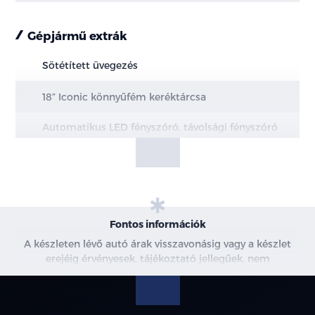
Gépjármű extrák
Sötétített üvegezés
18” Iconic könnyűfém keréktárcsa
Automatikus LED fényszóró, távolsági fényszóró
asszisztenssel
Esőérzékelős ablaktörlő
Fűthető és elektromosan állítható külső
visszapillantó tükrök automatikus behajtással
Fontos információk
A készleten lévő autó árak visszavonásig vagy a készlet
Cápauszony antenna
erejéig érvényesek, tájékoztató jellegűek, nem
minősülnek ajánlattételnek, a képek csak illusztrációk. A
Sport belső –Szintetikus bőr ülések
beszállítás alatt álló gépjárművek ára változhat. További
információkért kérjen árajánlatot vagy vegye fel velünk a
Keret nélküli, automatikusan sötétedő