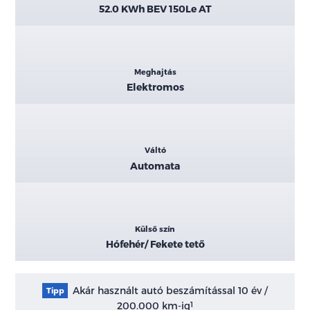
52.0 KWh BEV 150Le AT
Meghajtás
Elektromos
Váltó
Automata
Külső szín
Hófehér/ Fekete tető
Akár használt autó beszámítással 10 év /
Tipp
200.000 km-ig
1