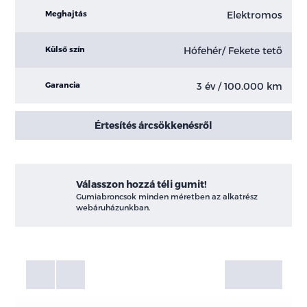
Elektromos
Meghajtás
Hófehér/ Fekete tető
Külső szín
3 év / 100.000 km
Garancia
Értesítés árcsökkenésről
Válasszon hozzá téli gumit!
Gumiabroncsok minden méretben az alkatrész
webáruházunkban.
Fotók
Galéria