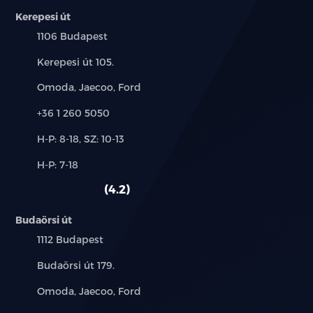
Kerepesi út
DC 80 kW (40 kWh akkumulátor) / 100 kW (52 kWh
Település:
1106 Budapest
akkumulátor)
Cím:
Kerepesi út 105.
1x12V csatlakozó & 2db USB C
Márkák:
Omoda, Jaecoo, Ford
V2Ladapter
Telefon:
+36 1 260 5050
Hőszivattyú
Új-
H-P: 8-18, SZ: 10-13
és
Alkatrész,
H-P: 7-18
használt
Multisense –4 vezetési mód
szerviz:
autó:
4.2
Egypedálos vezetés
Budaörsi út
Vezető-ésutasoldalilégzsákok
Település:
1112 Budapest
Oldallégzsákok: elöl
Cím:
Budaörsi út 179.
Márkák:
Omoda, Jaecoo, Ford
Függönylégzsákok: elöléshátul