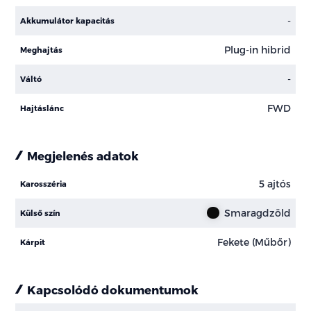
-
Akkumulátor kapacitás
Plug-in hibrid
Meghajtás
-
Váltó
FWD
Hajtáslánc
Megjelenés adatok
5 ajtós
Karosszéria
Smaragdzöld
Külső szín
Fekete (Műbőr)
Kárpit
Kapcsolódó dokumentumok