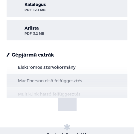
Katalógus
PDF
12.1 MB
Árlista
PDF
3.2 MB
Gépjármű extrák
Elektromos szervokormány
MacPherson első felfüggesztés
Multi-Link hátsó felfüggesztés
Elektromos kézifék, AUTOHOLD funkcióval
Hűtött első és tömör hátsó féktárcsák