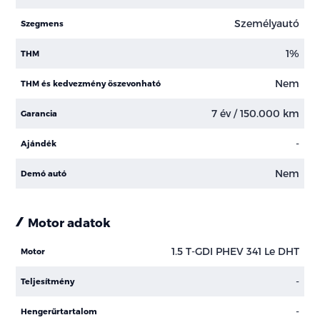
Személyautó
Szegmens
1%
THM
Nem
THM és kedvezmény öszevonható
7 év / 150.000 km
Garancia
-
Ajándék
Nem
Demó autó
Motor adatok
1.5 T-GDI PHEV 341 Le DHT
Motor
-
Teljesítmény
-
Hengerűrtartalom