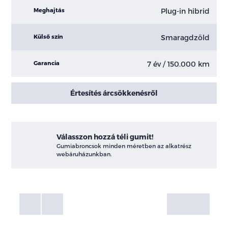
Plug-in hibrid
Meghajtás
Smaragdzöld
Külső szín
7 év / 150.000 km
Garancia
Értesítés árcsökkenésről
Válasszon hozzá téli gumit!
Gumiabroncsok minden méretben az alkatrész
webáruházunkban.
Fotók
Galéria