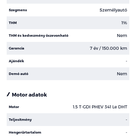
Személyautó
Szegmens
1%
THM
Nem
THM és kedvezmény öszevonható
7 év / 150.000 km
Garancia
-
Ajándék
Nem
Demó autó
Motor adatok
1.5 T-GDI PHEV 341 Le DHT
Motor
-
Teljesítmény
-
Hengerűrtartalom