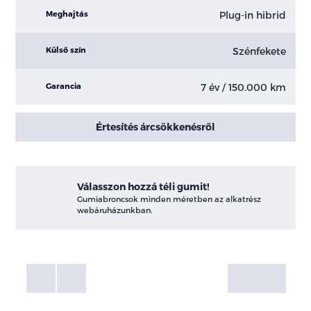
Plug-in hibrid
Meghajtás
Szénfekete
Külső szín
7 év / 150.000 km
Garancia
Értesítés árcsökkenésről
Válasszon hozzá téli gumit!
Gumiabroncsok minden méretben az alkatrész
webáruházunkban.
Fotók
Galéria