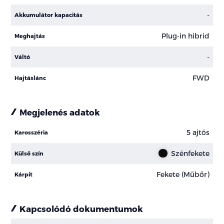
-
Akkumulátor kapacitás
Plug-in hibrid
Meghajtás
-
Váltó
FWD
Hajtáslánc
Megjelenés adatok
5 ajtós
Karosszéria
Szénfekete
Külső szín
Fekete (Műbőr)
Kárpit
Kapcsolódó dokumentumok