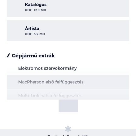
Katalógus
PDF
12.1 MB
Árlista
PDF
3.2 MB
Gépjármű extrák
Elektromos szervokormány
MacPherson első felfüggesztés
Multi-Link hátsó felfüggesztés
Elektromos kézifék, AUTOHOLD funkcióval
Hűtött első és tömör hátsó féktárcsák