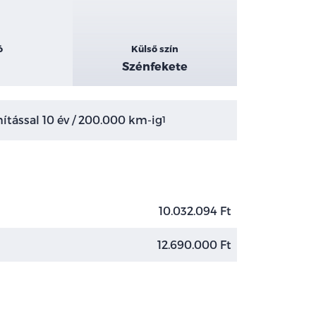
ó
Külső szín
Szénfekete
tással 10 év / 200.000 km-ig
1
10.032.094 Ft
12.690.000 Ft