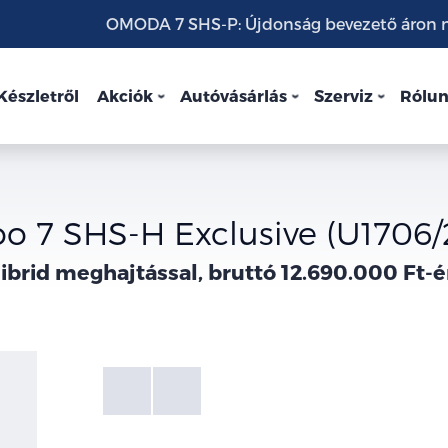
OMODA 7 SHS-P: Újdonság bevezető áron mo
Készletről
Akciók
Autóvásárlás
Szerviz
Rólu
oo 7 SHS-H Exclusive (U1706/
ibrid meghajtással, bruttó 12.690.000 Ft-é
Fotók
Galéria