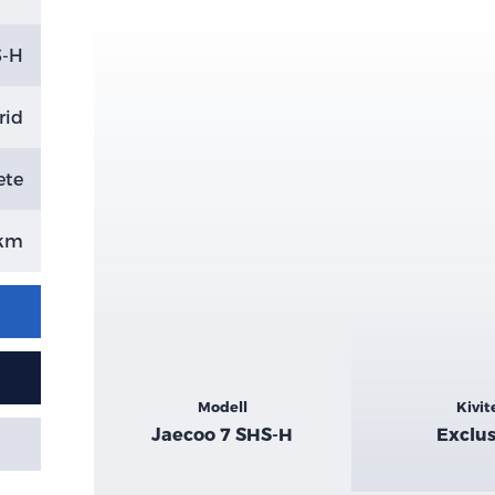
S-H
rid
ete
 km
Kiemelt
Modell
Kivit
adatok
Jaecoo 7 SHS-H
Exclus