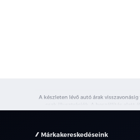
A készleten lévő autó árak visszavonásig
csak illusztrációk. A beszállítás alatt
kapcsolatot. A használt autó beszámítás r
nem minden 
Márkakereskedéseink