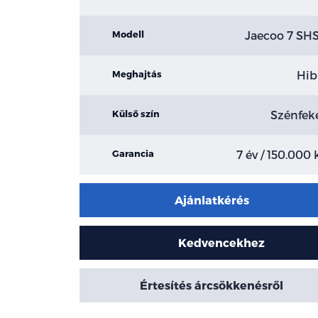
Jaecoo 7 SH
Modell
Hib
Meghajtás
Szénfek
Külső szín
7 év / 150.000
Garancia
Ajánlatkérés
Kedvencekhez
Értesítés árcsökkenésről