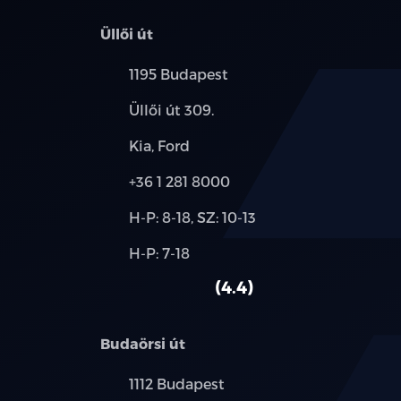
Üllői út
Település:
1195 Budapest
Cím:
Üllői út 309.
Márkák:
Kia, Ford
Telefon:
+36 1 281 8000
Új-
H-P: 8-18, SZ: 10-13
és
Alkatrész,
H-P: 7-18
használt
szerviz:
autó:
4.4
Budaörsi út
Település:
1112 Budapest