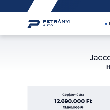
Friss
hírek
Jaec
H
Gépjármű ára
12.690.000 Ft
13.190.000 Ft