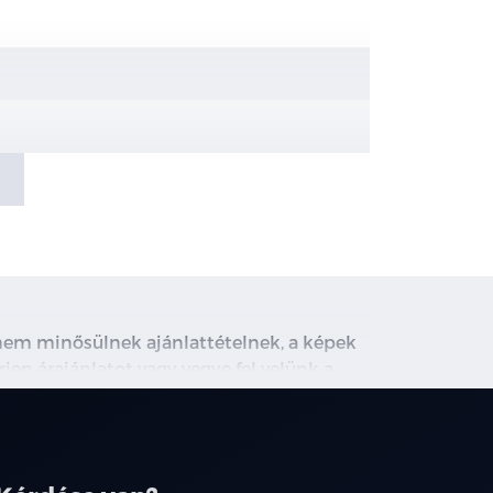
val
, nem minősülnek ajánlattételnek, a képek
rjen árajánlatot vagy vegye fel velünk a
ghirdetett induló THM tájékoztató jellegű,
társainknál.
zítési pontok az első üléssorban