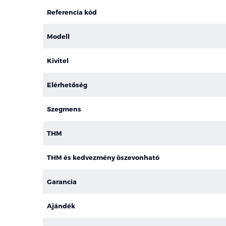
Referencia kód
Modell
Kivitel
Elérhetőség
Szegmens
THM
THM és kedvezmény öszevonható
Garancia
Ajándék