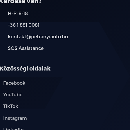
Kérdése van?
lső üléssorban, övfeszítőfel és överő
H-P: 8-18
ssorban, övfeszítővel ls överő
+36 1 881 0081
kontakt@petranyiauto.hu
tető rendszer minden üléssorra
SOS Assistance
ldallégzsákok, függönylégzsákok, középső
Közösségi oldalak
Facebook
YouTube
TikTok
Instagram
LinkedIn