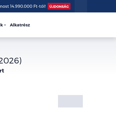
st 14.990.000 Ft-tól!
ÚJDONSÁG
nk
Alkatrész
2026)
rt