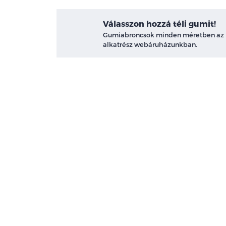
Válasszon hozzá téli gumit!
Gumiabroncsok minden méretben az
alkatrész webáruházunkban.