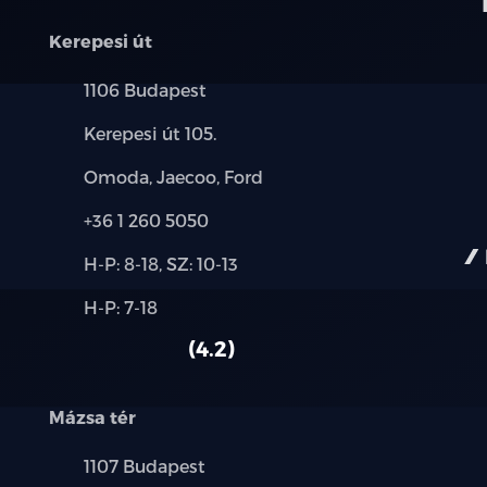
Három pontos biztonsági öv rendszer az e
korlátozóval
Kerepesi út
Három pontos biztonsági övek a hátsó ülé
Település:
1106 Budapest
korlátozóval
Cím:
Kerepesi út 105.
Biztonsági öv bekapcsolására figyelmez
Márkák:
Omoda, Jaecoo, Ford
Légzsákok (vezető- és utasoldali, első o
Telefon:
+36 1 260 5050
légzsák)
Új-
H-P: 8-18, SZ: 10-13
és
Vezetőoldali térdlégzsák
Alkatrész,
H-P: 7-18
használt
szerviz:
autó:
ISOFIX gyerekülés rögzítési pontok
4.2
Elektronikus gyerekzár
Mázsa tér
Lopásgátló rendszer és indításgátló
Település:
1107 Budapest