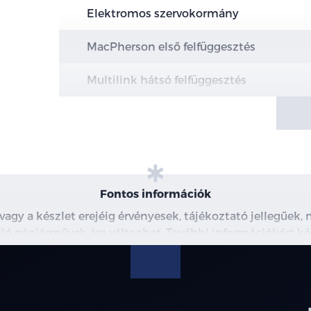
Elektromos szervokormány
MacPherson első felfüggesztés
Multilink hátsó felfüggesztés
Elektromos rögzítőfék Autohold funkció
Elöl hűtött, hátul tömör féktárcsák
19" könnyűfém keréktárcsák
Fontos információk
Abroncsok (Kumho)
 vagy a készlet erejéig érvényesek, tájékoztató jellegűek
 álló gépjárművek ára változhat. További információkért ké
Defektjavító készlet
észleteiről, kérjük, érdeklődjön munkatársainknál. A me
modellre érvényes, a részletekről érdeklődjön a munka
Magasságban állítható biztonsági öv rög