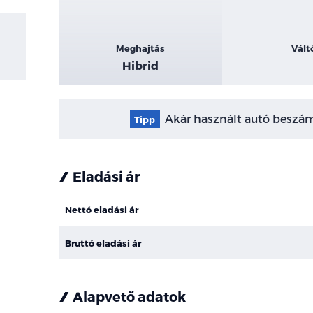
Meghajtás
Vált
Hibrid
Akár használt autó beszámí
Tipp
Eladási ár
Nettó eladási ár
Bruttó eladási ár
Alapvető adatok