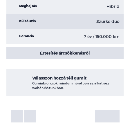
Hibrid
Meghajtás
Szürke duó
Külső szín
7 év / 150.000 km
Garancia
Értesítés árcsökkenésről
Válasszon hozzá téli gumit!
Gumiabroncsok minden méretben az alkatrész
webáruházunkban.
Fotók
Galéria