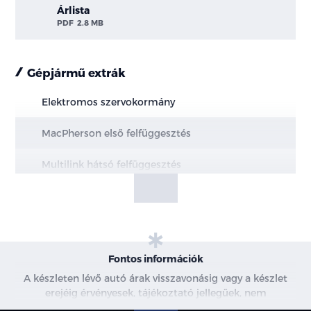
Árlista
PDF
2.8 MB
Gépjármű extrák
Elektromos szervokormány
MacPherson első felfüggesztés
Multilink hátsó felfüggesztés
Elektromos rögzítőfék Autohold funkcióval
Elöl hűtött, hátul tömör féktárcsák
19" könnyűfém keréktárcsák
Fontos információk
A készleten lévő autó árak visszavonásig vagy a készlet
Abroncsok (Kumho)
erejéig érvényesek, tájékoztató jellegűek, nem
minősülnek ajánlattételnek, a képek csak illusztrációk. A