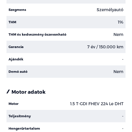
Személyautó
Szegmens
1%
THM
Nem
THM és kedvezmény öszevonható
7 év / 150.000 km
Garancia
-
Ajándék
Nem
Demó autó
Motor adatok
1.5 T-GDI FHEV 224 Le DHT
Motor
-
Teljesítmény
-
Hengerűrtartalom