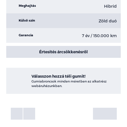
Hibrid
Meghajtás
Zöld duó
Külső szín
7 év / 150.000 km
Garancia
Értesítés árcsökkenésről
Válasszon hozzá téli gumit!
Gumiabroncsok minden méretben az alkatrész
webáruházunkban.
Fotók
Galéria