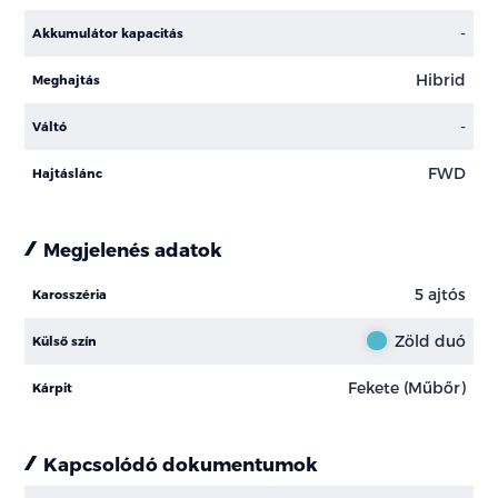
-
Akkumulátor kapacitás
Hibrid
Meghajtás
-
Váltó
FWD
Hajtáslánc
Megjelenés adatok
5 ajtós
Karosszéria
Zöld duó
Külső szín
Fekete (Műbőr)
Kárpit
Kapcsolódó dokumentumok