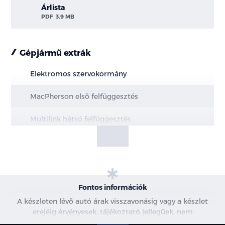
Árlista
PDF
3.9 MB
Gépjármű extrák
Elektromos szervokormány
MacPherson első felfüggesztés
Multilink hátsó felfüggesztés
Elektromos rögzítőfék Autohold funkcióval
Elöl hűtött, hátul tömör féktárcsák
Motor- és alsó burkolat védelem
Fontos információk
A készleten lévő autó árak visszavonásig vagy a készlet
18"-os könnyűfém keréktárcsák
erejéig érvényesek, tájékoztató jellegűek, nem
minősülnek ajánlattételnek, a képek csak illusztrációk. A