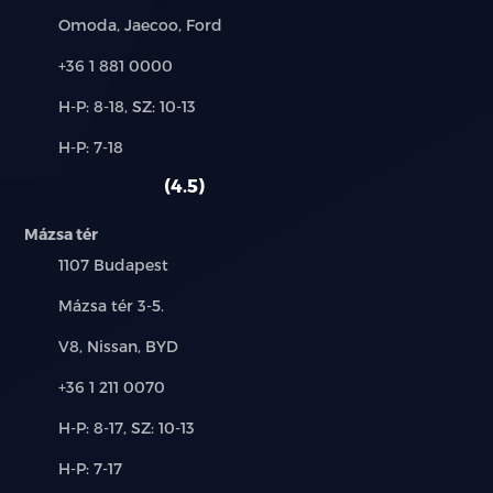
fékezéssel (RCTA, RCTB)
Márkák:
Omoda, Jaecoo, Ford
Elöl haladó jármű elindulására figyelmeztetés (DAI)
Telefon:
+36 1 881 0000
Új-
H-P: 8-18, SZ: 10-13
Holttérfigyelő rendszer (BSD)
és
Alkatrész,
H-P: 7-18
használt
Vezetőfigyelő rendszer (DMS)
szerviz:
autó:
4.5
Intelligens kikerülő rendszer (IES)
Mázsa tér
Intelligens sebességasszisztens (SLA, SLIF, ISA, SCF)
Település:
1107 Budapest
Cím:
Mázsa tér 3-5.
Ajtónyitásra figyelmeztető rendszer (DOW)
Márkák:
V8, Nissan, BYD
LED világítás (fényszórók, nappali menetfény, hátsó
lámpák)
Telefon:
+36 1 211 0070
Új-
H-P: 8-17, SZ: 10-13
Projektoros fényszórók
és
Alkatrész,
H-P: 7-17
használt
„Follow Me Home” funkció (késleltetett
szerviz: