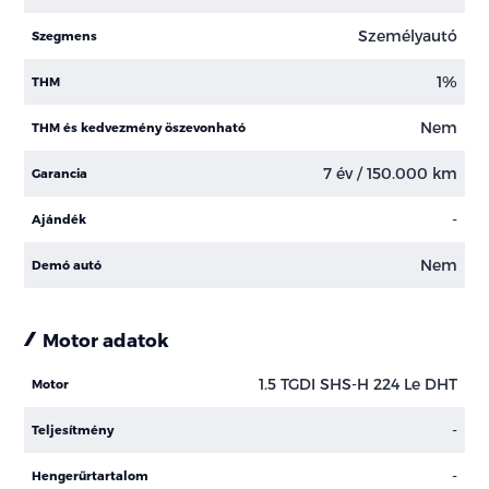
Személyautó
Szegmens
1%
THM
Nem
THM és kedvezmény öszevonható
7 év / 150.000 km
Garancia
-
Ajándék
Nem
Demó autó
Motor adatok
1.5 TGDI SHS-H 224 Le DHT
Motor
-
Teljesítmény
-
Hengerűrtartalom