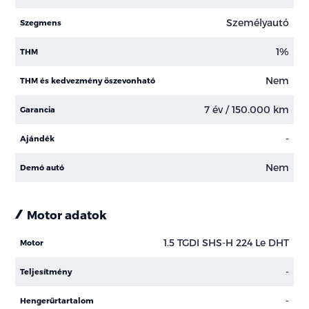
Személyautó
Szegmens
1%
THM
Nem
THM és kedvezmény öszevonható
7 év / 150.000 km
Garancia
-
Ajándék
Nem
Demó autó
Motor adatok
1.5 TGDI SHS-H 224 Le DHT
Motor
-
Teljesítmény
-
Hengerűrtartalom