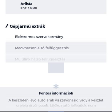
Árlista
PDF
3.9 MB
Gépjármű extrák
Elektromos szervokormány
MacPherson első felfüggesztés
Multilink hátsó felfüggesztés
Elektromos rögzítőfék Autohold funkcióval
Elöl hűtött, hátul tömör féktárcsák
Motor- és alsó burkolat védelem
Fontos információk
A készleten lévő autó árak visszavonásig vagy a készlet
18"-os könnyűfém keréktárcsák
erejéig érvényesek, tájékoztató jellegűek, nem
minősülnek ajánlattételnek, a képek csak illusztrációk. A