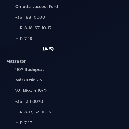
fékezéssel (RCTA, RCTB)
Márkák:
Omoda, Jaecoo, Ford
Elöl haladó jármű elindulására figyelmeztetés (DAI)
Telefon:
+36 1 881 0000
Új-
H-P: 8-18, SZ: 10-13
Holttérfigyelő rendszer (BSD)
és
Alkatrész,
H-P: 7-18
használt
Vezetőfigyelő rendszer (DMS)
szerviz:
autó:
4.5
Intelligens kikerülő rendszer (IES)
Mázsa tér
Intelligens sebességasszisztens (SLA, SLIF, ISA, SCF)
Település:
1107 Budapest
Cím:
Mázsa tér 3-5.
Ajtónyitásra figyelmeztető rendszer (DOW)
Márkák:
V8, Nissan, BYD
LED világítás (fényszórók, nappali menetfény, hátsó
lámpák)
Telefon:
+36 1 211 0070
Új-
H-P: 8-17, SZ: 10-13
Projektoros fényszórók
és
Alkatrész,
H-P: 7-17
használt
„Follow Me Home” funkció (késleltetett
szerviz: