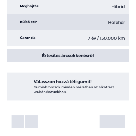
Hibrid
Meghajtás
Hófehér
Külső szín
7 év / 150.000 km
Garancia
Értesítés árcsökkenésről
Válasszon hozzá téli gumit!
Gumiabroncsok minden méretben az alkatrész
webáruházunkban.
Fotók
Galéria