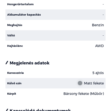
-
Hengerűrtartalom
-
Akkumulátor kapacitás
Benzin
Meghajtás
-
Váltó
AWD
Hajtáslánc
Megjelenés adatok
5 ajtós
Karosszéria
Matt fekete
Külső szín
Bársony fekete (Műbőr)
Kárpit
Kapcsolódó dokumentumok