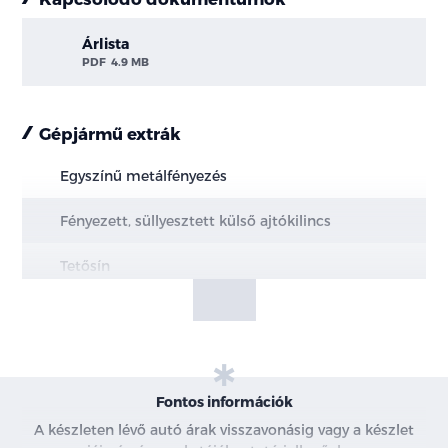
Árlista
PDF
4.9 MB
Gépjármű extrák
Egyszínű metálfényezés
Fényezett, süllyesztett külső ajtókilincs
Tetősín
Teleszkópos motorháztető nyitás
Első és hátsó vonószem
Alsó motorvédő és alvázvédő burkolat
Fontos információk
A készleten lévő autó árak visszavonásig vagy a készlet
20" könnyűfém felni