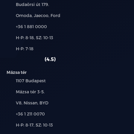
Cím:
Budaörsi út 179.
Hátsó ülések középső kartámasszal és
Márkák:
Omoda, Jaecoo, Ford
pohártartóval
Telefon:
+36 1 881 0000
Elektromosan nyitható panoráma napfénytető
becsípődés gátlóval és elektromosan
Új-
H-P: 8-18, SZ: 10-13
és
Alkatrész,
H-P: 7-18
állítható árnyékolóval
használt
szerviz:
autó:
4.5
AQS – Levegőminőség érzékelő
Mázsa tér
Hátsó üléssori légbefúvók
Település:
1107 Budapest
Kulcs nélküli autó nyitás
Cím:
Mázsa tér 3-5.
Márkák:
V8, Nissan, BYD
Távoli motorindítás, klímavezérlés és ablaknyitás,
kulccsal
Telefon:
+36 1 211 0070
Elektromos ablakemelő elől és hátul
Új-
H-P: 8-17, SZ: 10-13
és