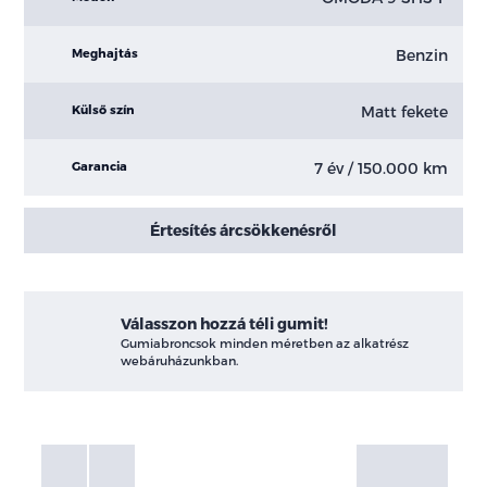
Benzin
Meghajtás
Matt fekete
Külső szín
7 év / 150.000 km
Garancia
Értesítés árcsökkenésről
Válasszon hozzá téli gumit!
Gumiabroncsok minden méretben az alkatrész
webáruházunkban.
Fotók
Galéria