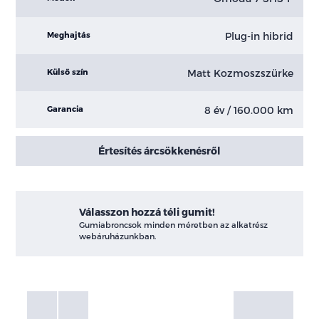
Plug-in hibrid
Meghajtás
Matt Kozmoszszürke
Külső szín
8 év / 160.000 km
Garancia
Értesítés árcsökkenésről
Válasszon hozzá téli gumit!
Gumiabroncsok minden méretben az alkatrész
webáruházunkban.
Fotók
Galéria