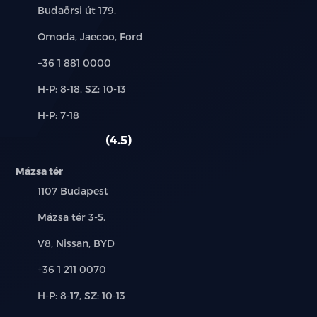
Cím:
Budaörsi út 179.
Intelligens kanyarsebesség-szabályozás (CSA)
Márkák:
Omoda, Jaecoo, Ford
Hátsó keresztirányú forgalomnál automatikus
Telefon:
+36 1 881 0000
fékezés (RCTB)
Új-
H-P: 8-18, SZ: 10-13
Intelligens távolsági fényszóró vezérlés (IHC)
és
Alkatrész,
H-P: 7-18
használt
Táblafelismerő rendszer (TSR)
szerviz:
autó:
4.5
Első ütközésre figyelmeztető rendszer (FCW)
Mázsa tér
Automatikus vészfékezés funkció
Település:
1107 Budapest
Cím:
Mázsa tér 3-5.
Forgalmi torlódás asszisztens (TJA)
Márkák:
V8, Nissan, BYD
Intelligens sebességtartó automatika (ICA)
Telefon:
+36 1 211 0070
Aktív sebességhatárra figyelmeztető és szabályozó
Új-
H-P: 8-17, SZ: 10-13
rendszer (SCF, SLIF)
és