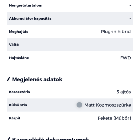
-
Hengerűrtartalom
-
Akkumulátor kapacitás
Plug-in hibrid
Meghajtás
-
Váltó
FWD
Hajtáslánc
Megjelenés adatok
5 ajtós
Karosszéria
Matt Kozmoszszürke
Külső szín
Fekete (Műbőr)
Kárpit
Kapcsolódó dokumentumok