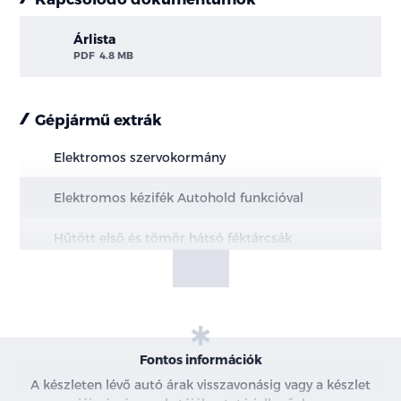
Árlista
PDF
4.8 MB
Gépjármű extrák
Elektromos szervokormány
Elektromos kézifék Autohold funkcióval
Hűtött első és tömör hátsó féktárcsák
MacPherson első felfüggesztés
Multi-link hátsó felfüggesztés
20" könnyűfém keréktárcsák
Fontos információk
A készleten lévő autó árak visszavonásig vagy a készlet
Állítható magasságú biztonsági öv rögzítési