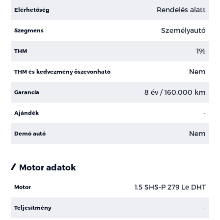
Rendelés alatt
Elérhetőség
Személyautó
Szegmens
1%
THM
Nem
THM és kedvezmény öszevonható
8 év / 160.000 km
Garancia
-
Ajándék
Nem
Demó autó
Motor adatok
1.5 SHS-P 279 Le DHT
Motor
-
Teljesítmény