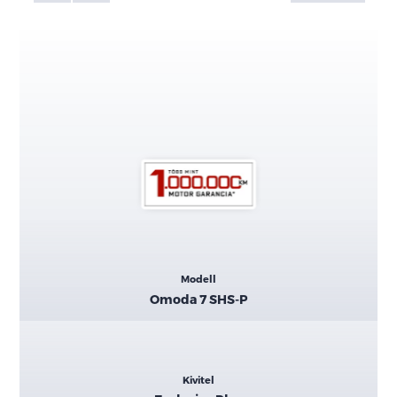
Kiemelt
Modell
adatok
Omoda 7 SHS-P
Kivitel