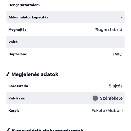
-
Hengerűrtartalom
-
Akkumulátor kapacitás
Plug-in hibrid
Meghajtás
-
Váltó
FWD
Hajtáslánc
Megjelenés adatok
5 ajtós
Karosszéria
Szénfekete
Külső szín
Fekete (Műbőr)
Kárpit
Kapcsolódó dokumentumok