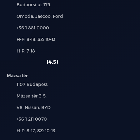
Cím:
Budaörsi út 179.
Intelligens kanyarsebesség-szabályozás (CSA)
Márkák:
Omoda, Jaecoo, Ford
Hátsó keresztirányú forgalomnál automatikus
Telefon:
+36 1 881 0000
fékezés (RCTB)
Új-
H-P: 8-18, SZ: 10-13
Intelligens távolsági fényszóró vezérlés (IHC)
és
Alkatrész,
H-P: 7-18
használt
Táblafelismerő rendszer (TSR)
szerviz:
autó:
4.5
Első ütközésre figyelmeztető rendszer (FCW)
Mázsa tér
Automatikus vészfékezés funkció
Település:
1107 Budapest
Cím:
Mázsa tér 3-5.
Forgalmi torlódás asszisztens (TJA)
Márkák:
V8, Nissan, BYD
Intelligens sebességtartó automatika (ICA)
Telefon:
+36 1 211 0070
Aktív sebességhatárra figyelmeztető és szabályozó
Új-
H-P: 8-17, SZ: 10-13
rendszer (SCF, SLIF)
és