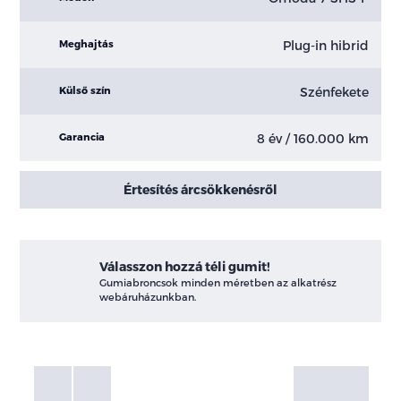
Plug-in hibrid
Meghajtás
Szénfekete
Külső szín
8 év / 160.000 km
Garancia
Értesítés árcsökkenésről
Válasszon hozzá téli gumit!
Gumiabroncsok minden méretben az alkatrész
webáruházunkban.
Fotók
Galéria