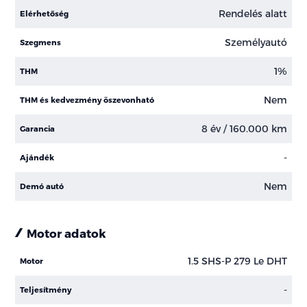
Rendelés alatt
Elérhetőség
Személyautó
Szegmens
1%
THM
Nem
THM és kedvezmény öszevonható
8 év / 160.000 km
Garancia
-
Ajándék
Nem
Demó autó
Motor adatok
1.5 SHS-P 279 Le DHT
Motor
-
Teljesítmény