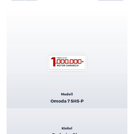
Kiemelt
Modell
adatok
Omoda 7 SHS-P
Kivitel