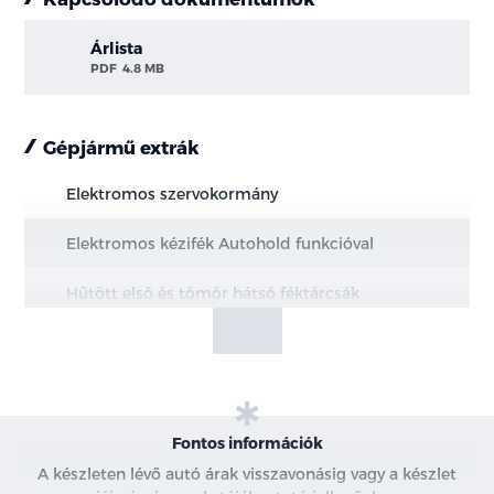
Árlista
PDF
4.8 MB
Gépjármű extrák
Elektromos szervokormány
Elektromos kézifék Autohold funkcióval
Hűtött első és tömör hátsó féktárcsák
MacPherson első felfüggesztés
Multi-link hátsó felfüggesztés
20" könnyűfém keréktárcsák
Fontos információk
A készleten lévő autó árak visszavonásig vagy a készlet
Állítható magasságú biztonsági öv rögzítési