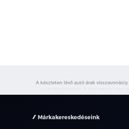
A készleten lévő autó árak visszavonásig
csak illusztrációk. A beszállítás alatt
kapcsolatot. A használt autó beszámítás r
nem minden 
Márkakereskedéseink