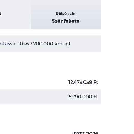
ó
Külső szín
Szénfekete
tással 10 év / 200.000 km-ig
1
12.473.039 Ft
15.790.000 Ft
U1733/2026