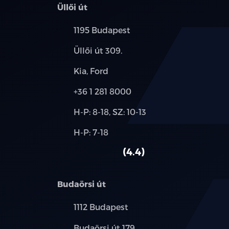
Üllői út
Település:
1195 Budapest
Cím:
Üllői út 309.
Márkák:
Kia, Ford
Telefon:
+36 1 281 8000
Új-
H-P: 8-18, SZ: 10-13
és
Alkatrész,
H-P: 7-18
használt
szerviz:
autó:
4.4
Budaörsi út
Település:
1112 Budapest
Cím:
Budaörsi út 179.