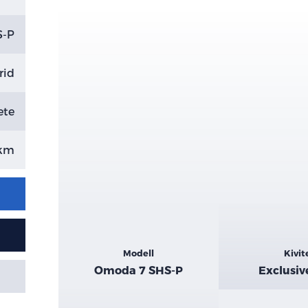
S-P
rid
ete
 km
Kiemelt
Modell
Kivit
adatok
Omoda 7 SHS-P
Exclusiv