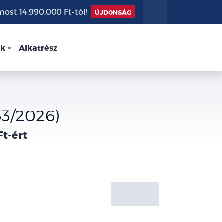
st 14.990.000 Ft-tól!
ÚJDONSÁG
nk
Alkatrész
33/2026)
Ft-ért