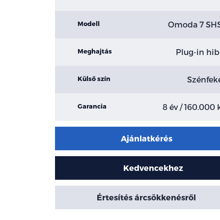
Omoda 7 SH
Modell
Plug-in hib
Meghajtás
Szénfek
Külső szín
8 év / 160.000
Garancia
Ajánlatkérés
Kedvencekhez
Értesítés árcsökkenésről