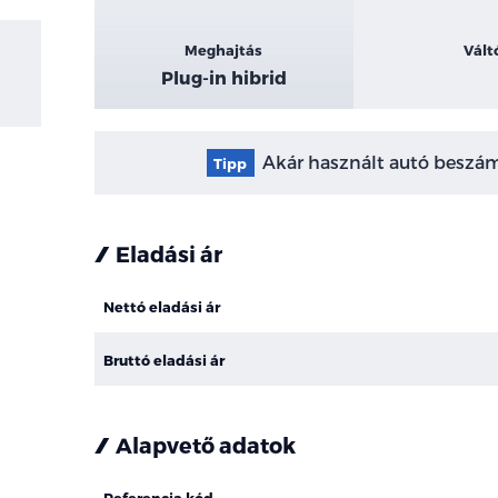
Meghajtás
Vált
Plug-in hibrid
Akár használt autó beszámí
Tipp
Eladási ár
Nettó eladási ár
Bruttó eladási ár
Alapvető adatok
Referencia kód