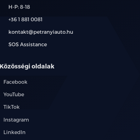
H-P: 8-18
tető rendszer minden üléssorban
+36 1 881 0081
hátsó sorban
kontakt@petranyiauto.hu
ldallégzsákok, függöny légzsákok, középső
SOS Assistance
Közösségi oldalak
Facebook
YouTube
TikTok
Instagram
LinkedIn