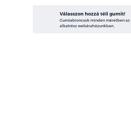
Válasszon hozzá téli gumit!
Gumiabroncsok minden méretben az
alkatrész webáruházunkban.