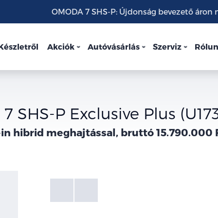
OMODA 7 SHS-P: Újdonság bevezető áron mo
Készletről
Akciók
Autóvásárlás
Szerviz
Rólu
 SHS-P Exclusive Plus (U17
in hibrid meghajtással, bruttó 15.790.000 
Fotók
Galéria