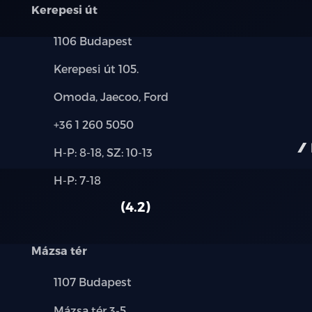
Kerepesi út
Biztonsági öv bekapcsolására figyelmez
Település:
1106 Budapest
ISOFIX gyermekülés-rögzítési pontok a 
Cím:
Kerepesi út 105.
Légzsákok (vezető- es utasoldali, első o
Márkák:
Omoda, Jaecoo, Ford
légzsák)
Telefon:
+36 1 260 5050
Vezetőoldali térdlégzsák
Új-
H-P: 8-18, SZ: 10-13
és
Utasoldali légzsák letiltó kapcsoló
Alkatrész,
H-P: 7-18
használt
szerviz:
autó:
Mechanikus gyerekzár
4.2
Lopásvédelem és indításgátló
Mázsa tér
e-Call segélyhívó rendszer
Település:
1107 Budapest
Központi ajtózár
Cím:
Mázsa tér 3-5.