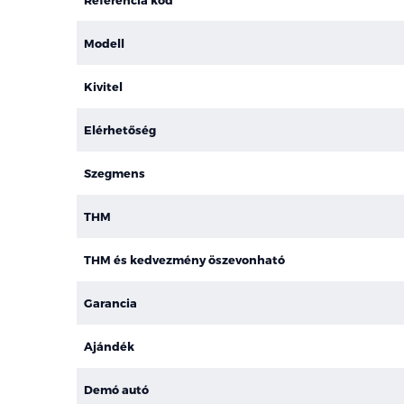
Modell
Kivitel
Elérhetőség
Szegmens
THM
THM és kedvezmény öszevonható
Garancia
Ajándék
Demó autó