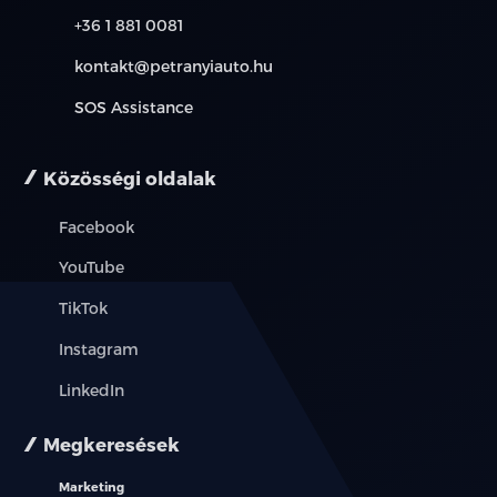
övfeszítővel és överő korlátozóval
+36 1 881 0081
Biztonsági öv bekapcsolására figyelmeztető
kontakt@petranyiauto.hu
rendszer,
SOS Assistance
minden üléssorban
7 légzsák (vezető és utasoldali + első sori oldal-és
Közösségi oldalak
függönylégzsákok + középső légzsák)
Facebook
ISOFIX gyerekülés rögzítési pontok a hátsó sorban
YouTube
Digitális videó rögzítő csatlakozó a visszapillantó
TikTok
tükörnél
Instagram
Mechanikus gyerekzár
LinkedIn
Jármű lopásvédelem és indításgátló
Megkeresések
Központi zár automatikus bekapcsolása
Marketing