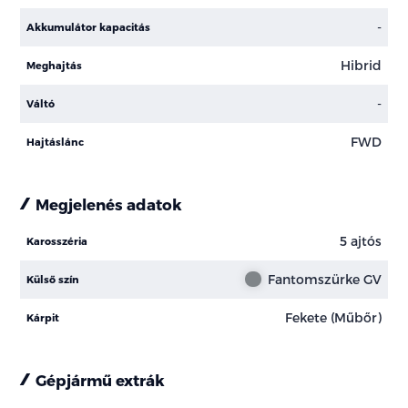
-
Akkumulátor kapacitás
Hibrid
Meghajtás
-
Váltó
FWD
Hajtáslánc
Megjelenés adatok
5 ajtós
Karosszéria
Fantomszürke GV
Külső szín
Fekete (Műbőr)
Kárpit
Gépjármű extrák