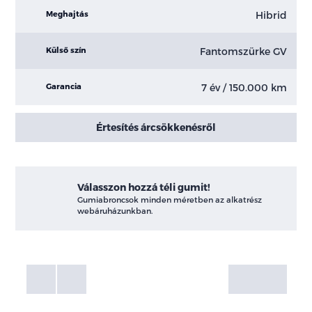
Hibrid
Meghajtás
Fantomszürke GV
Külső szín
7 év / 150.000 km
Garancia
Értesítés árcsökkenésről
Válasszon hozzá téli gumit!
Gumiabroncsok minden méretben az alkatrész
webáruházunkban.
Fotók
Galéria