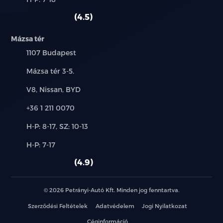
használt
szerviz:
autó:
4.5
LED lámpa: nappali menetfény – ködfényszóró –
féklámpa
Mázsa tér
elakadásjelző - hátsó ködlámpa – kettős
Település:
1107 Budapest
tolatólámpa
Cím:
Mázsa tér 3-5.
Futófényes irányjelzők
Márkák:
V8, Nissan, BYD
Hazakísérő fény
Telefon:
+36 1 211 0070
Új-
Automata fényszóró
H-P: 8-17, SZ: 10-13
és
Alkatrész,
H-P: 7-17
használt
Automata távolsági / tompított fényszóró
szerviz:
autó:
4.9
Cápauszony antenna
© 2026 Petrányi-Autó Kft. Minden jog fenntartva.
Fényezett ajtókilincs
Szerződési Feltételek
Adatvédelem
Jogi Nyilatkozat
Spoiler
Céginformáció