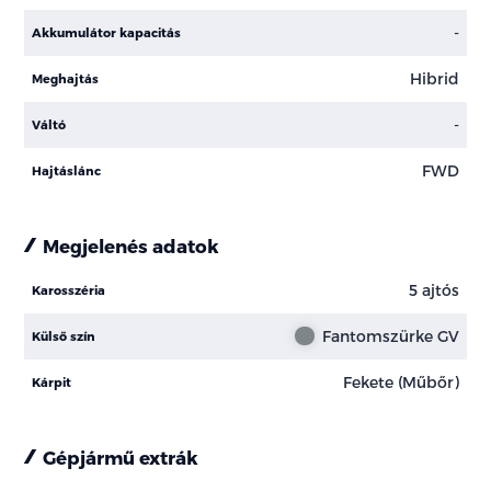
-
Akkumulátor kapacitás
Hibrid
Meghajtás
-
Váltó
FWD
Hajtáslánc
Megjelenés adatok
5 ajtós
Karosszéria
Fantomszürke GV
Külső szín
Fekete (Műbőr)
Kárpit
Gépjármű extrák