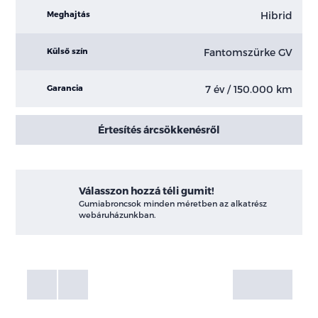
Hibrid
Meghajtás
Fantomszürke GV
Külső szín
7 év / 150.000 km
Garancia
Értesítés árcsökkenésről
Válasszon hozzá téli gumit!
Gumiabroncsok minden méretben az alkatrész
webáruházunkban.
Fotók
Galéria