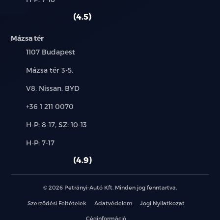
használt
szerviz:
autó:
4.5
LED lámpa: nappali menetfény – ködfényszóró –
féklámpa
Mázsa tér
elakadásjelző - hátsó ködlámpa – kettős
Település:
1107 Budapest
tolatólámpa
Cím:
Mázsa tér 3-5.
Futófényes irányjelzők
Márkák:
V8, Nissan, BYD
Hazakísérő fény
Telefon:
+36 1 211 0070
Új-
Automata fényszóró
H-P: 8-17, SZ: 10-13
és
Alkatrész,
H-P: 7-17
használt
Automata távolsági / tompított fényszóró
szerviz:
autó:
4.9
Cápauszony antenna
© 2026 Petrányi-Autó Kft. Minden jog fenntartva.
Fényezett ajtókilincs
Szerződési Feltételek
Adatvédelem
Jogi Nyilatkozat
Spoiler
Céginformáció