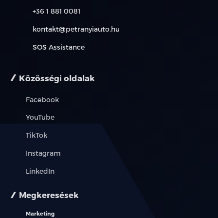
övfeszítővel és överő korlátozóval
+36 1 881 0081
Biztonsági öv bekapcsolására figyelmeztető
kontakt@petranyiauto.hu
rendszer,
SOS Assistance
minden üléssorban
7 légzsák (vezető és utasoldali + első sori oldal-és
Közösségi oldalak
függönylégzsákok + középső légzsák)
Facebook
ISOFIX gyerekülés rögzítési pontok a hátsó sorban
YouTube
Digitális videó rögzítő csatlakozó a visszapillantó
TikTok
tükörnél
Instagram
Mechanikus gyerekzár
LinkedIn
Jármű lopásvédelem és indításgátló
Megkeresések
Központi zár automatikus bekapcsolása
Marketing