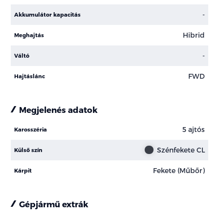
-
Akkumulátor kapacitás
Hibrid
Meghajtás
-
Váltó
FWD
Hajtáslánc
Megjelenés adatok
5 ajtós
Karosszéria
Szénfekete CL
Külső szín
Fekete (Műbőr)
Kárpit
Gépjármű extrák