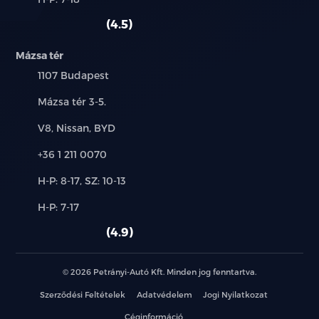
használt
szerviz:
autó:
4.5
LED lámpa: nappali menetfény – ködfényszóró –
féklámpa
Mázsa tér
elakadásjelző - hátsó ködlámpa – kettős
Település:
1107 Budapest
tolatólámpa
Cím:
Mázsa tér 3-5.
Futófényes irányjelzők
Márkák:
V8, Nissan, BYD
Hazakísérő fény
Telefon:
+36 1 211 0070
Új-
Automata fényszóró
H-P: 8-17, SZ: 10-13
és
Alkatrész,
H-P: 7-17
használt
Automata távolsági / tompított fényszóró
szerviz:
autó:
4.9
Cápauszony antenna
© 2026 Petrányi-Autó Kft. Minden jog fenntartva.
Fényezett ajtókilincs
Szerződési Feltételek
Adatvédelem
Jogi Nyilatkozat
Spoiler
Céginformáció