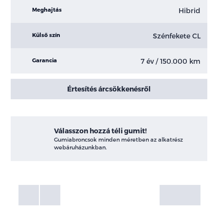
Hibrid
Meghajtás
Szénfekete CL
Külső szín
7 év / 150.000 km
Garancia
Értesítés árcsökkenésről
Válasszon hozzá téli gumit!
Gumiabroncsok minden méretben az alkatrész
webáruházunkban.
Fotók
Galéria