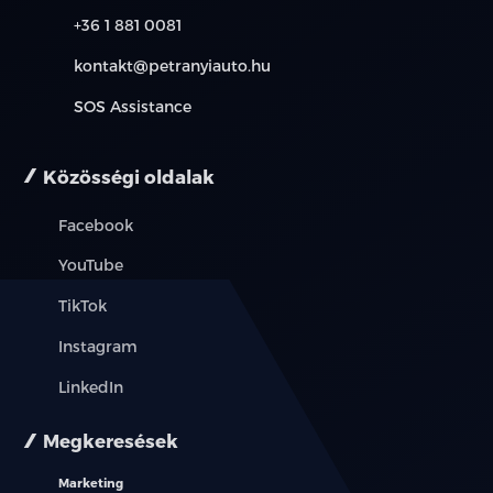
övfeszítővel és överő korlátozóval
+36 1 881 0081
Biztonsági öv bekapcsolására figyelmeztető
kontakt@petranyiauto.hu
rendszer,
SOS Assistance
minden üléssorban
7 légzsák (vezető és utasoldali + első sori oldal-és
Közösségi oldalak
függönylégzsákok + középső légzsák)
Facebook
ISOFIX gyerekülés rögzítési pontok a hátsó sorban
YouTube
Digitális videó rögzítő csatlakozó a visszapillantó
TikTok
tükörnél
Instagram
Mechanikus gyerekzár
LinkedIn
Jármű lopásvédelem és indításgátló
Megkeresések
Központi zár automatikus bekapcsolása
Marketing