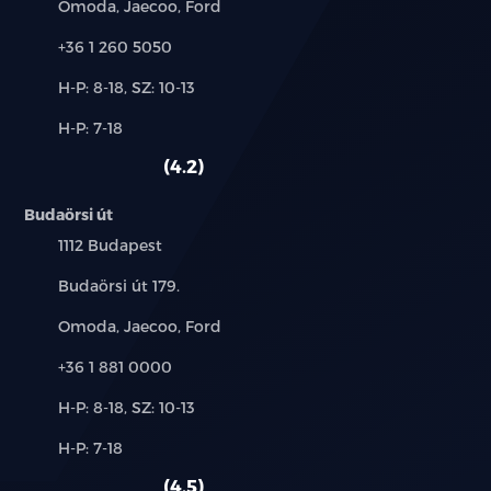
Márkák:
Omoda, Jaecoo, Ford
Telefon:
+36 1 260 5050
Új-
H-P: 8-18, SZ: 10-13
és
Alkatrész,
H-P: 7-18
használt
szerviz:
autó:
4.2
Budaörsi út
Település:
1112 Budapest
Cím:
Budaörsi út 179.
Márkák:
Omoda, Jaecoo, Ford
Telefon:
+36 1 881 0000
Új-
H-P: 8-18, SZ: 10-13
és
Alkatrész,
H-P: 7-18
használt
szerviz:
autó:
4.5