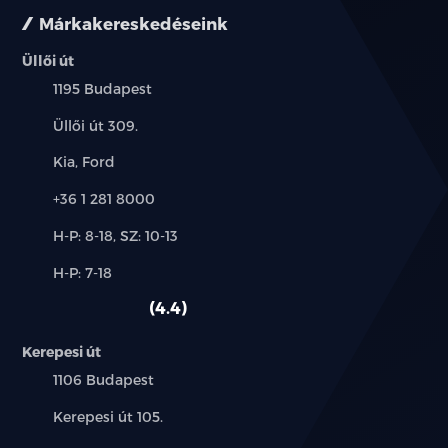
Márkakereskedéseink
Üllői út
Település:
1195 Budapest
Cím:
Üllői út 309.
Márkák:
Kia, Ford
Telefon:
+36 1 281 8000
Új-
H-P: 8-18, SZ: 10-13
és
Alkatrész,
H-P: 7-18
használt
szerviz:
autó:
4.4
Kerepesi út
Település:
1106 Budapest
Cím:
Kerepesi út 105.