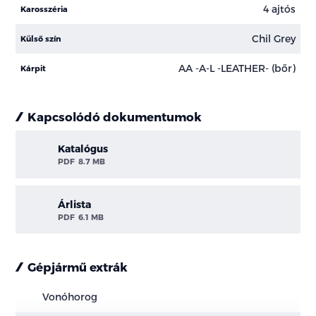
4 ajtós
Karosszéria
Chil Grey
Külső szín
AA -A-L -LEATHER- (bőr)
Kárpit
Kapcsolódó dokumentumok
Katalógus
PDF
8.7 MB
Árlista
PDF
6.1 MB
Gépjármű extrák
Vonóhorog